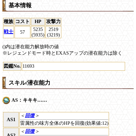
基本情報
種族
コスト
HP
攻撃力
5235
2519
戦士
57
(5935)
(3219)
()内は潜在能力解放時の値
※レジェンドモード時とEXASアップの潜在能力は除く
図鑑No.
11693
スキル/潜在能力
AS：キキキ……
＜
回復
＞
AS1
雷属性の味方全体のHPを回復(効果値:12)
＜
回復
＞
AS2