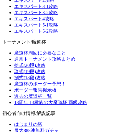
エキスパート2攻略
エキスパート3-1攻略
エキスパート3-2攻略
エキスパート4攻略
エキスパート5-1攻略
エキスパート5-2攻略
トーナメント/魔道杯
魔道杯周回に必要なこと
通常トーナメント攻略まとめ
拾式(20段)攻略
玖式(19段)攻略
捌式(18段)攻略
魔道杯のボーダー予想！
ボーダー報告掲示板
過去の魔道杯一覧
13周年 13種族の大魔道杯 覇級攻略
初心者向け情報/解説記事
はじまりの塔
最大888連無料ガチャ