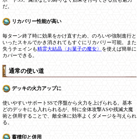
だ。
リカバリー性能が高い
毎ターン終了時に効果をかけ直すため、のろいや強制進行と
いったスキルでかき消されてもすぐにリカバリー可能。また
失うチェインも
精霊大結晶〈お菓子の魔女〉
を使えば簡単に
カバーできる。
通常の使い道
デッキの火力アップに
使いやすいサポートSSで序盤から火力を上げられる。基本
どのデッキにも入れられるが、特に全体攻撃ASや残滅大魔
術と併用することで、敵全体に効率よくダメージを与えられ
る。
蓄積印と併用