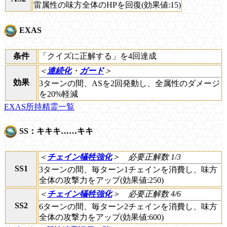
雷属性の味方全体のHPを回復(効果値:15)
EXAS
条件
「クイズに正解する」を4回達成
＜
連続化
・
ガード
＞
効果
3ターンの間、ASを2回発動し、全属性のダメージ
を20%軽減
EXAS所持精霊一覧
SS：キキキ……キキ
＜
チェイン犠牲強化
＞
必要正解数 1/3
SS1
3ターンの間、毎ターン1チェインを消費し、味方
全体の攻撃力をアップ(効果値:250)
＜
チェイン犠牲強化
＞
必要正解数 4/6
SS2
6ターンの間、毎ターン2チェインを消費し、味方
全体の攻撃力をアップ(効果値:600)