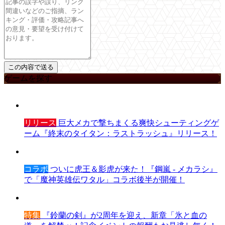
ゲームを探す
リリース
巨大メカで撃ちまくる爽快シューティングゲ
ーム『終末のタイタン：ラストラッシュ』リリース！
コラボ
ついに虎王＆影虎が来た！『鋼嵐 - メカラシ』
で「魔神英雄伝ワタル」コラボ後半が開催！
特集
『鈴蘭の剣』が2周年を迎え、新章「氷と血の