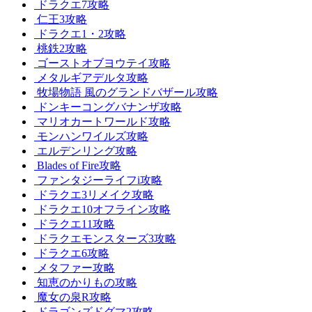
ドラクエ7攻略
仁王3攻略
ドラクエ1・2攻略
桃鉄2攻略
ゴーストオブヨウテイ攻略
メタルギアデルタ攻略
牧場物語 風のグランドバザール攻略
ドンキーコングバナンザ攻略
マリオカートワールド攻略
モンハンワイルズ攻略
エルデンリング攻略
Blades of Fire攻略
ファンタジーライフi攻略
ドラクエ3リメイク攻略
ドラクエ10オフライン攻略
ドラクエ11攻略
ドラクエモンスターズ3攻略
ドラクエ6攻略
メタファー攻略
知恵のかりもの攻略
魔女の泉R攻略
ドラゴンズドグマ2攻略