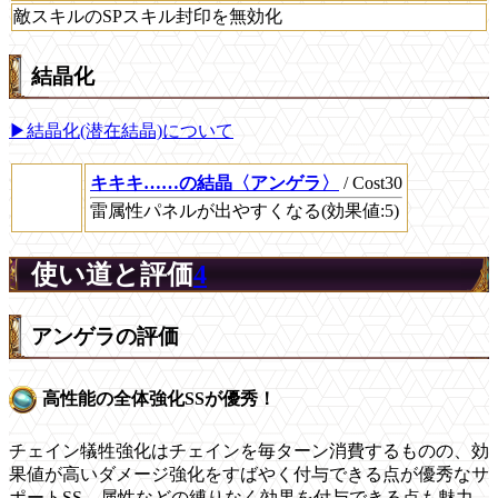
敵スキルのSPスキル封印を無効化
結晶化
▶結晶化(潜在結晶)について
キキキ……の結晶〈アンゲラ〉
/ Cost30
雷属性パネルが出やすくなる(効果値:5)
使い道と評価
4
アンゲラの評価
高性能の全体強化SSが優秀！
チェイン犠牲強化はチェインを毎ターン消費するものの、効
果値が高いダメージ強化をすばやく付与できる点が優秀なサ
ポートSS。属性などの縛りなく効果を付与できる点も魅力