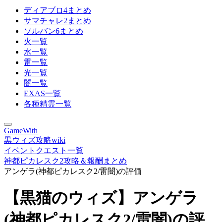
ディアブロ4まとめ
サマチャレ2まとめ
ソルバン6まとめ
火一覧
水一覧
雷一覧
光一覧
闇一覧
EXAS一覧
各種精霊一覧
GameWith
黒ウィズ攻略wiki
イベントクエスト一覧
神都ピカレスク2攻略＆報酬まとめ
アンゲラ(神都ピカレスク2/雷闇)の評価
【黒猫のウィズ】アンゲラ
(神都ピカレスク2/雷闇)の評