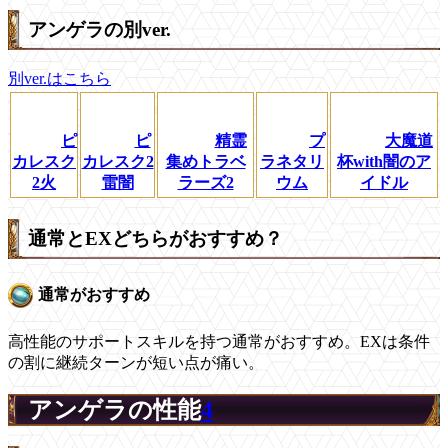
アンゲラの別ver.
別ver.はこちら
ピ
ピ
精霊
プ
大魔道
カレスク
カレスク2
集めトラベ
ラネタリ
杯with闇のア
2火
雷闇
ラーズ2
ウム
イドル
通常とEXどちらがおすすめ？
通常がおすすめ
高性能のサポートスキルを持つ通常がおすすめ。EXは条件
の割に継続ターンが短い点が痛い。
アンゲラの性能
4