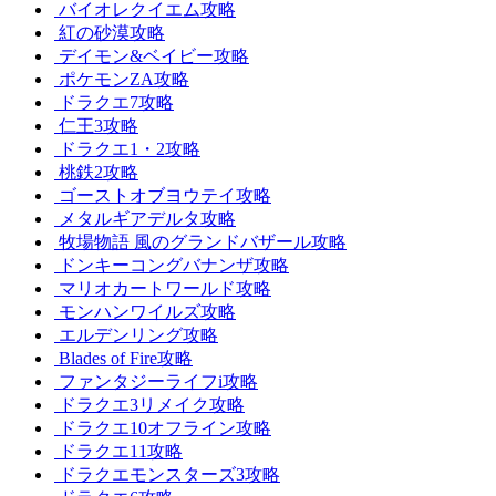
バイオレクイエム攻略
紅の砂漠攻略
デイモン&ベイビー攻略
ポケモンZA攻略
ドラクエ7攻略
仁王3攻略
ドラクエ1・2攻略
桃鉄2攻略
ゴーストオブヨウテイ攻略
メタルギアデルタ攻略
牧場物語 風のグランドバザール攻略
ドンキーコングバナンザ攻略
マリオカートワールド攻略
モンハンワイルズ攻略
エルデンリング攻略
Blades of Fire攻略
ファンタジーライフi攻略
ドラクエ3リメイク攻略
ドラクエ10オフライン攻略
ドラクエ11攻略
ドラクエモンスターズ3攻略