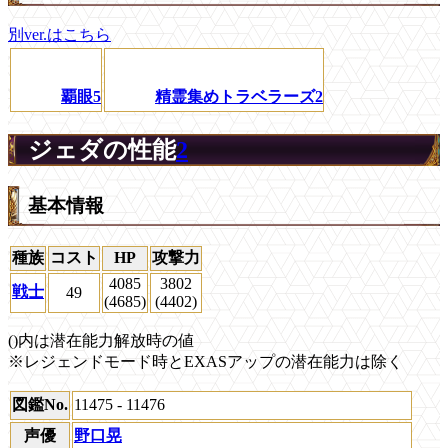
別ver.はこちら
覇眼5
精霊集めトラベラーズ2
ジェダの性能
2
基本情報
種族
コスト
HP
攻撃力
4085
3802
戦士
49
(4685)
(4402)
()内は潜在能力解放時の値
※レジェンドモード時とEXASアップの潜在能力は除く
図鑑No.
11475 - 11476
声優
野口晃