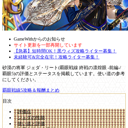
GameWithからのお知らせ
サイト更新を一部再開しています
【急募】短時間OK！黒ウィズ攻略ライター募集！
未経験可&完全在宅！攻略ライター募集！
砂漠の将軍 ジェダ・リート(覇眼戦線 終戦の凛煌眼 -前編-/
覇眼5)の評価とステータスを掲載しています。使い道の参考
にしてください。
覇眼戦線5攻略＆報酬まとめ
目次
評価点
ジェダの性能
使い道と評価