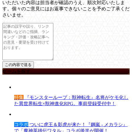
いただいた内容は担当者が確認のうえ、順次対応いたしま
す。個々のご意見にはお返事できないことを予めご了承くだ
さいませ。
ゲームを探す
特集
『モンスターループ：獣神転生』名将がケモ化し
た異世界転生×獣神進化RPG。事前登録受付中！
コラボ
ついに虎王＆影虎が来た！『鋼嵐 - メカラシ』
で「魔神英雄伝ワタル」コラボ後半が開催！