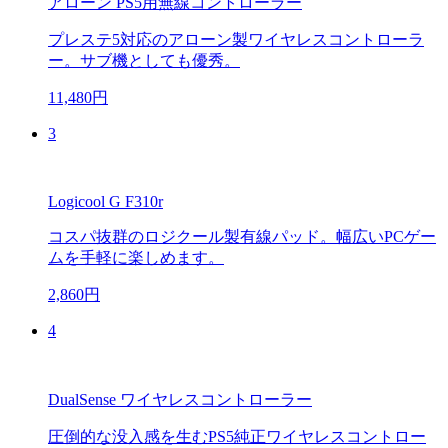
アローン PS5用無線コントローラー
プレステ5対応のアローン製ワイヤレスコントローラ
ー。サブ機としても優秀。
11,480円
3
Logicool G F310r
コスパ抜群のロジクール製有線パッド。幅広いPCゲー
ムを手軽に楽しめます。
2,860円
4
DualSense ワイヤレスコントローラー
圧倒的な没入感を生むPS5純正ワイヤレスコントロー