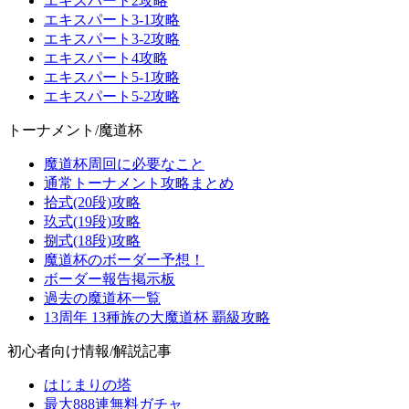
エキスパート2攻略
エキスパート3-1攻略
エキスパート3-2攻略
エキスパート4攻略
エキスパート5-1攻略
エキスパート5-2攻略
トーナメント/魔道杯
魔道杯周回に必要なこと
通常トーナメント攻略まとめ
拾式(20段)攻略
玖式(19段)攻略
捌式(18段)攻略
魔道杯のボーダー予想！
ボーダー報告掲示板
過去の魔道杯一覧
13周年 13種族の大魔道杯 覇級攻略
初心者向け情報/解説記事
はじまりの塔
最大888連無料ガチャ