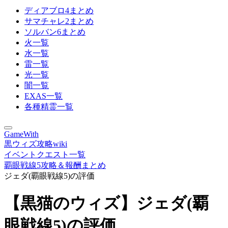
ディアブロ4まとめ
サマチャレ2まとめ
ソルバン6まとめ
火一覧
水一覧
雷一覧
光一覧
闇一覧
EXAS一覧
各種精霊一覧
GameWith
黒ウィズ攻略wiki
イベントクエスト一覧
覇眼戦線5攻略＆報酬まとめ
ジェダ(覇眼戦線5)の評価
【黒猫のウィズ】ジェダ(覇
眼戦線5)の評価