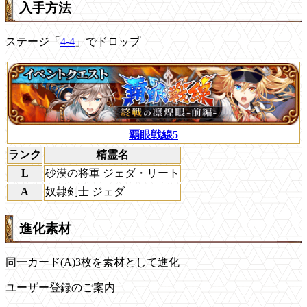
入手方法
ステージ「
4-4
」でドロップ
覇眼戦線5
ランク
精霊名
L
砂漠の将軍 ジェダ・リート
A
奴隷剣士 ジェダ
進化素材
同一カード(A)3枚を素材として進化
ユーザー登録のご案内