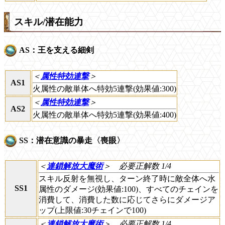
スキル/潜在能力
AS：王を支える細剣
＜
属性特効連撃
＞
AS1
火属性の敵単体へ特効5連撃(効果値:300)
＜
属性特効連撃
＞
AS2
火属性の敵単体へ特効5連撃(効果値:400)
SS：潜在意識の暴走〈喪眼〉
＜
連鎖解放大魔術
＞
必要正解数 1/4
スキル反射を無視し、ターン終了時に敵全体へ水
SS1
属性のダメージ(効果値:100)、すべてのチェインを
消費して、消費した数に応じてさらにダメージア
ップ(上限値:30チェインで100)
＜
連鎖解放大魔術
＞
必要正解数 1/4