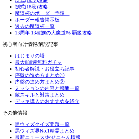
玖式(19段)攻略
捌式(18段)攻略
魔道杯のボーダー予想！
ボーダー報告掲示板
過去の魔道杯一覧
13周年 13種族の大魔道杯 覇級攻略
初心者向け情報/解説記事
はじまりの塔
最大888連無料ガチャ
初心者解説・お役立ち記事
序盤の進め方まとめ①
序盤の進め方まとめ②
ミッションの内容と報酬一覧
敵スキルと対策まとめ
デッキ購入のおすすめを紹介
その他情報
黒ウィズクイズ問題一覧
黒ウィズ界No.1精霊まとめ
最新ニュース/おせニャん情報