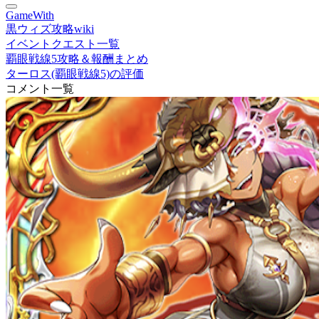
GameWith
黒ウィズ攻略wiki
イベントクエスト一覧
覇眼戦線5攻略＆報酬まとめ
ターロス(覇眼戦線5)の評価
コメント一覧