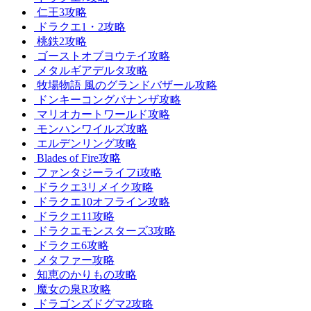
仁王3攻略
ドラクエ1・2攻略
桃鉄2攻略
ゴーストオブヨウテイ攻略
メタルギアデルタ攻略
牧場物語 風のグランドバザール攻略
ドンキーコングバナンザ攻略
マリオカートワールド攻略
モンハンワイルズ攻略
エルデンリング攻略
Blades of Fire攻略
ファンタジーライフi攻略
ドラクエ3リメイク攻略
ドラクエ10オフライン攻略
ドラクエ11攻略
ドラクエモンスターズ3攻略
ドラクエ6攻略
メタファー攻略
知恵のかりもの攻略
魔女の泉R攻略
ドラゴンズドグマ2攻略