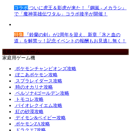
コラボ
ついに虎王＆影虎が来た！『鋼嵐 - メカラシ』
で「魔神英雄伝ワタル」コラボ後半が開催！
特集
『鈴蘭の剣』が2周年を迎え、新章「氷と血の
道」を解禁ッ！記念イベントの報酬もお見逃し無く！
攻略取扱いゲーム
家庭用ゲーム機
ポケモンチャンピオンズ攻略
ぽこあポケモン攻略
スプラレイダース攻略
時のオカリナ攻略
ペルソナ4ゴールデン攻略
トモコレ攻略
バイオレクイエム攻略
紅の砂漠攻略
デイモン&ベイビー攻略
ポケモンZA攻略
ドラクエ7攻略