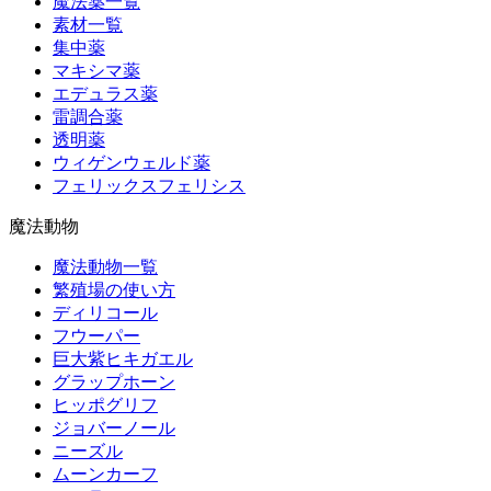
魔法薬一覧
素材一覧
集中薬
マキシマ薬
エデュラス薬
雷調合薬
透明薬
ウィゲンウェルド薬
フェリックスフェリシス
魔法動物
魔法動物一覧
繁殖場の使い方
ディリコール
フウーパー
巨大紫ヒキガエル
グラップホーン
ヒッポグリフ
ジョバーノール
ニーズル
ムーンカーフ