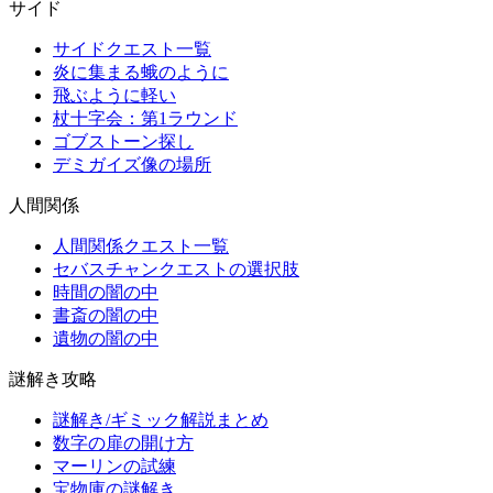
サイド
サイドクエスト一覧
炎に集まる蛾のように
飛ぶように軽い
杖十字会：第1ラウンド
ゴブストーン探し
デミガイズ像の場所
人間関係
人間関係クエスト一覧
セバスチャンクエストの選択肢
時間の闇の中
書斎の闇の中
遺物の闇の中
謎解き攻略
謎解き/ギミック解説まとめ
数字の扉の開け方
マーリンの試練
宝物庫の謎解き