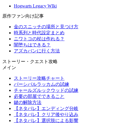
Hogwarts Legacy WIki
原作ファン向け記事
金のスニッチの場所と見つけ方
時系列と時代設定まとめ
ニワトコの杖は作れる？
闇堕ちはできる？
アズカバンに行く方法
ストーリー・クエスト攻略
メイン
ストーリー攻略チャート
パーシバルラッカムの試練
チャールズルックウッドの試練
必要の部屋でできること
鍵の解除方法
【ネタバレ】エンディング分岐
【ネタバレ】クリア後やり込み
【ネタバレ】選択肢による影響