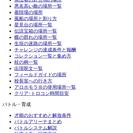
悪名高い敵の場所一覧
着陸場の場所
風船の場所と割り方
星見台の場所一覧
伝説宝箱の場所一覧
蝶の群れの場所一覧
生垣の迷路の場所一覧
チャレンジの達成条件と報酬
コレクション一覧と集め方
杖の柄一覧
出現呪文一覧
フィールドガイドの場所
校長室への行き方
アロホモラⅢの使用場所一覧
クリア･トロコン時間目安
バトル・育成
才能のおすすめと解放条件
バトルアリーナまとめ
バトルシステム解説