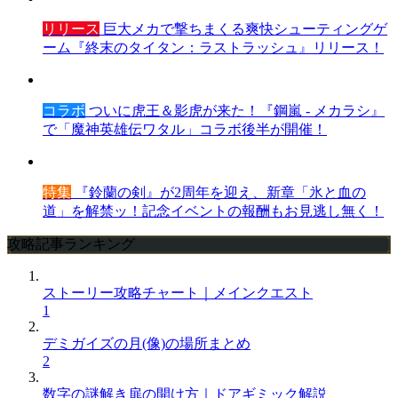
リリース
巨大メカで撃ちまくる爽快シューティングゲ
ーム『終末のタイタン：ラストラッシュ』リリース！
コラボ
ついに虎王＆影虎が来た！『鋼嵐 - メカラシ』
で「魔神英雄伝ワタル」コラボ後半が開催！
特集
『鈴蘭の剣』が2周年を迎え、新章「氷と血の
道」を解禁ッ！記念イベントの報酬もお見逃し無く！
攻略記事ランキング
ストーリー攻略チャート｜メインクエスト
1
デミガイズの月(像)の場所まとめ
2
数字の謎解き扉の開け方｜ドアギミック解説