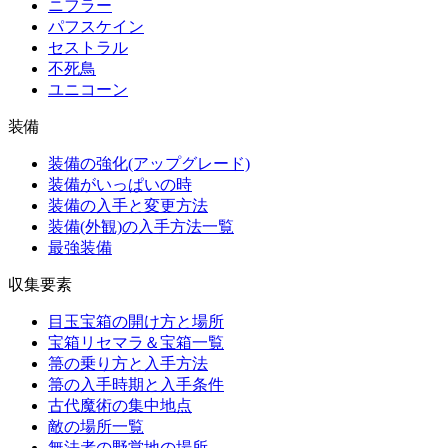
ニフラー
パフスケイン
セストラル
不死鳥
ユニコーン
装備
装備の強化(アップグレード)
装備がいっぱいの時
装備の入手と変更方法
装備(外観)の入手方法一覧
最強装備
収集要素
目玉宝箱の開け方と場所
宝箱リセマラ＆宝箱一覧
箒の乗り方と入手方法
箒の入手時期と入手条件
古代魔術の集中地点
敵の場所一覧
無法者の野営地の場所