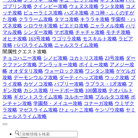
ゴブリン攻略
クインビー攻略
ウェヌス攻略
ランタ攻略
コメ
ッチ攻略
ピューラミス攻略
ハズネ攻略
ネコ神・ふくのすが
た攻略
クララーム攻略
タマコ攻略
キララキ攻略
学園祭・ハ
ズネ攻略
シロウサギ攻略
ピエドロ攻略
ニャラメル攻略
ハリ
マル攻略
シンダー攻略
マボ攻略
チャチャ攻略
モチチ攻略
オヒナ攻略
163号攻略
ウゴリラ攻略
モスキルト攻略
ラビア
攻略
ババスライム攻略
ニャルスライム攻略
闇属性クエスト攻略
チョコハニー攻略
シノビ攻略
コカトリス攻略
23号攻略
ダー
クファング攻略
アンラッキー攻略
ポイミー攻略
アメジー攻
略
オオダタリ攻略
ウォーロック攻略
ワンタン攻略
ゲゲルガ
攻略
デーモンウルフ攻略
ダーティヘッズ攻略
ウック攻略
ブ
ライ攻略
カゲノコ攻略
パプリー攻略
ラプラス・1才攻略
フ
ギン攻略
カシス攻略
リードボー攻略
100菌攻略
テオパルト
攻略
ギガントスライム攻略
ヨルホー攻略
ブルルタコ攻略
ボ
ンチャン攻略
学園祭・メイユー攻略
コナーガ攻略
ウミザク
ラ攻略
マゼスライム攻略
ひょっとこ攻略
ケンゾウ攻略
ヤミ
ニャルスライム攻略