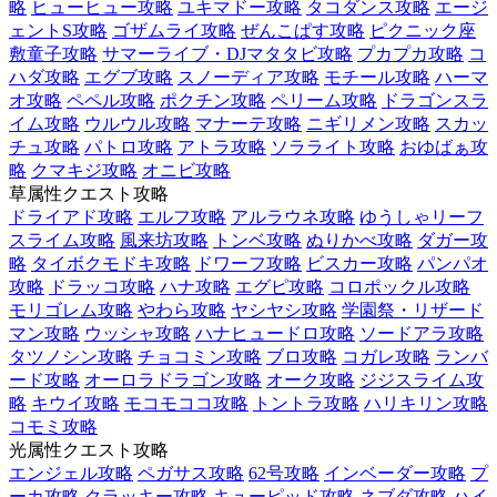
略
ヒューヒュー攻略
ユキマドー攻略
タコダンス攻略
エージ
ェントS攻略
ゴザムライ攻略
ぜんこぱす攻略
ピクニック座
敷童子攻略
サマーライブ・DJマタタビ攻略
プカプカ攻略
コ
ハダ攻略
エグブ攻略
スノーディア攻略
モチール攻略
ハーマ
オ攻略
ペペル攻略
ポクチン攻略
ペリーム攻略
ドラゴンスラ
イム攻略
ウルウル攻略
マナーテ攻略
ニギリメン攻略
スカッ
チュ攻略
パトロ攻略
アトラ攻略
ソラライト攻略
おゆばぁ攻
略
クマキジ攻略
オニビ攻略
草属性クエスト攻略
ドライアド攻略
エルフ攻略
アルラウネ攻略
ゆうしゃリーフ
スライム攻略
風来坊攻略
トンベ攻略
ぬりかべ攻略
ダガー攻
略
タイボクモドキ攻略
ドワーフ攻略
ビスカー攻略
パンパオ
攻略
ドラッコ攻略
ハナ攻略
エグピ攻略
コロポックル攻略
モリゴレム攻略
やわら攻略
ヤシヤシ攻略
学園祭・リザード
マン攻略
ウッシャ攻略
ハナヒュードロ攻略
ソードアラ攻略
タツノシン攻略
チョコミン攻略
ブロ攻略
コガレ攻略
ランバ
ード攻略
オーロラドラゴン攻略
オーク攻略
ジジスライム攻
略
キウイ攻略
モコモココ攻略
トントラ攻略
ハリキリン攻略
コモミ攻略
光属性クエスト攻略
エンジェル攻略
ペガサス攻略
62号攻略
インベーダー攻略
プ
ーカ攻略
クラッキー攻略
キューピッド攻略
ネブダ攻略
ハイ