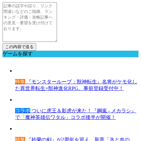
ゲームを探す
特集
『モンスターループ：獣神転生』名将がケモ化し
た異世界転生×獣神進化RPG。事前登録受付中！
コラボ
ついに虎王＆影虎が来た！『鋼嵐 - メカラシ』
で「魔神英雄伝ワタル」コラボ後半が開催！
特集
『鈴蘭の剣』が2周年を迎え、新章「氷と血の