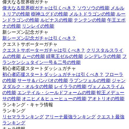
偉大なる世界樹ガチャ
偉大なる世界樹ガチャは引くべき？
ソウソウの性能
メルル
トリアの性能
樹神ユグドの性能
メルトドラゴンの性能
ルー
ンドラゴンの性能
ルピナスの性能
テンテンの性能
午王エポ
ナの性能
リンレイの性能
新シーズン記念ガチャ
新シーズン記念ガチャは引くべき？
クエストサポーターガチャ
クエストサポーターガチャは引くべき？
クリスタルスライ
ムの性能
ムーの性能
緋竜王ゼルの性能
シンデレラの性能
フ
ランケンシュタイン一号＆二号の性能
初心者応援スタートダッシュガチャ
初心者応援スタートダッシュガチャは引くべき？
フローラ
の性能
サーサ＆パンパオの性能
ラプンツェルの性能
ジャン
ヌダルク・オルタの性能
レイララの性能
ヴェノムスライム
の性能
エンテイル・シールドフォームの性能
蛇王メデュー
サの性能
オニヒメ＆ヒューヒューの性能
アオトリオの性能
ランキング・キャラ情報
ランキング
リセマラランキング
アリーナ最強ランキング
クエスト最強
ランキング
キャラ情報