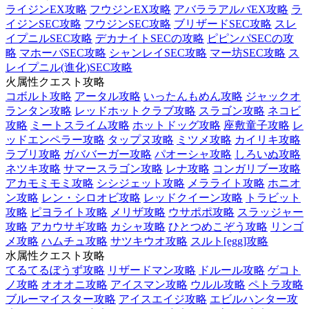
ライジンEX攻略
フウジンEX攻略
アバララアルバEX攻略
ラ
イジンSEC攻略
フウジンSEC攻略
ブリザードSEC攻略
スレ
イプニルSEC攻略
デカナイトSECの攻略
ピピンパSECの攻
略
マホーバSEC攻略
シャンレイSEC攻略
マー坊SEC攻略
ス
レイプニル(進化)SEC攻略
火属性クエスト攻略
コボルト攻略
アータル攻略
いったんもめん攻略
ジャックオ
ランタン攻略
レッドホットクラブ攻略
スラゴン攻略
ネコビ
攻略
ミートスライム攻略
ホットドッグ攻略
座敷童子攻略
レ
ッドエンペラー攻略
タップヌ攻略
ミツメ攻略
カイリキ攻略
ラブリ攻略
ガババーガー攻略
パオーシャ攻略
しろいぬ攻略
ネツキ攻略
サマースラゴン攻略
レナ攻略
コンガリブー攻略
アカモミモミ攻略
シシジェット攻略
メラライト攻略
ホニオ
ン攻略
レン・シロオビ攻略
レッドクイーン攻略
トラビット
攻略
ピヨライト攻略
メリザ攻略
ウサポポ攻略
スラッジャー
攻略
アカウサギ攻略
カシャ攻略
ひとつめこぞう攻略
リンゴ
メ攻略
ハムチュ攻略
サツキウオ攻略
スルト[egg]攻略
水属性クエスト攻略
てるてるぼうず攻略
リザードマン攻略
ドルール攻略
ゲコト
ノ攻略
オオオニ攻略
アイスマン攻略
ウルル攻略
ペトラ攻略
ブルーマイスター攻略
アイスエイジ攻略
エビルハンター攻