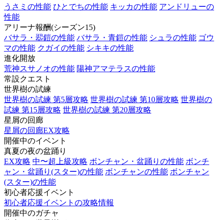
うさミの性能
ひとでちの性能
キッカの性能
アンドリューの
性能
アリーナ報酬(シーズン15)
バサラ・翆鎧の性能
バサラ・青鎧の性能
シュラの性能
ゴウ
マの性能
クガイの性能
シキキの性能
進化開放
荒神スサノオの性能
陽神アマテラスの性能
常設クエスト
世界樹の試練
世界樹の試練 第5層攻略
世界樹の試練 第10層攻略
世界樹の
試練 第15層攻略
世界樹の試練 第20層攻略
星屑の回廊
星屑の回廊EX攻略
開催中のイベント
真夏の夜の盆踊り
EX攻略
中〜超上級攻略
ボンチャン・盆踊りの性能
ボンチ
ャン・盆踊り(スター)の性能
ボンチャンの性能
ボンチャン
(スター)の性能
初心者応援イベント
初心者応援イベントの攻略情報
開催中のガチャ