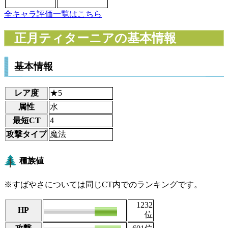
全キャラ評価一覧はこちら
正月ティターニアの基本情報
基本情報
レア度
★5
属性
水
最短CT
4
攻撃タイプ
魔法
種族値
※すばやさについては同じCT内でのランキングです。
1232
HP
82
位