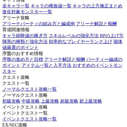
全キャラ一覧
キャラの種族値一覧
キャラの上方修正まとめ
進化対象モンスター一覧
アリーナ攻略
アリーナパーティの組み方と編成例
アリーナ解説と報酬
育成関連情報
キャラ経験値の稼ぎ方
スキルレベルの強化方法
BPの上げ方
陣形の種類と強化方法
効率的なプレイヤーランク上げ
個体
値厳選のポイント
序盤のおすすめ情報
序盤の進め方と目標
アリーナ解説と報酬
パーティー編成の
ポイント
アイテム一覧と入手方法
おすすめのイベントモン
スター
クエスト攻略
クエスト一覧
ノーマルクエスト攻略一覧
ノーマルクエスト攻略
初級攻略
中級攻略
上級攻略
超級攻略
超上級攻略
イベントクエスト攻略
イベントクエスト一覧
イベントクエスト攻略一覧
EX/SEC攻略