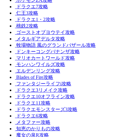
ポケモンZA攻略
ドラクエ7攻略
仁王3攻略
ドラクエ1・2攻略
桃鉄2攻略
ゴーストオブヨウテイ攻略
メタルギアデルタ攻略
牧場物語 風のグランドバザール攻略
ドンキーコングバナンザ攻略
マリオカートワールド攻略
モンハンワイルズ攻略
エルデンリング攻略
Blades of Fire攻略
ファンタジーライフi攻略
ドラクエ3リメイク攻略
ドラクエ10オフライン攻略
ドラクエ11攻略
ドラクエモンスターズ3攻略
ドラクエ6攻略
メタファー攻略
知恵のかりもの攻略
魔女の泉R攻略