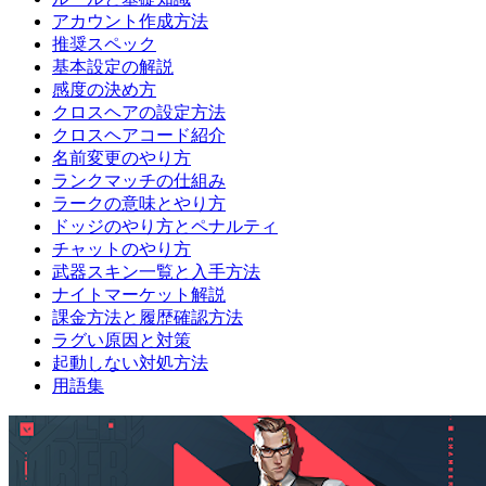
アカウント作成方法
推奨スペック
基本設定の解説
感度の決め方
クロスヘアの設定方法
クロスヘアコード紹介
名前変更のやり方
ランクマッチの仕組み
ラークの意味とやり方
ドッジのやり方とペナルティ
チャットのやり方
武器スキン一覧と入手方法
ナイトマーケット解説
課金方法と履歴確認方法
ラグい原因と対策
起動しない対処方法
用語集