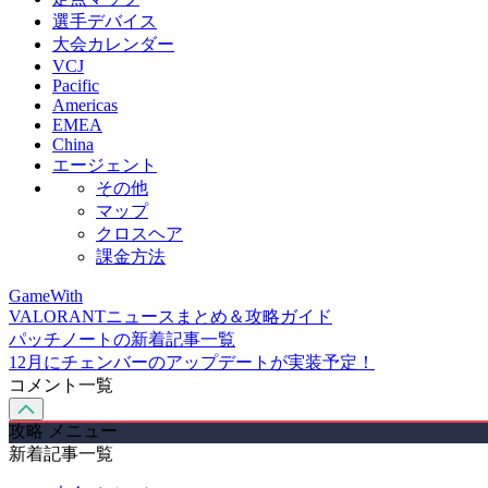
選手デバイス
大会カレンダー
VCJ
Pacific
Americas
EMEA
China
エージェント
その他
マップ
クロスヘア
課金方法
GameWith
VALORANTニュースまとめ＆攻略ガイド
パッチノートの新着記事一覧
12月にチェンバーのアップデートが実装予定！
コメント一覧
攻略 メニュー
新着記事一覧