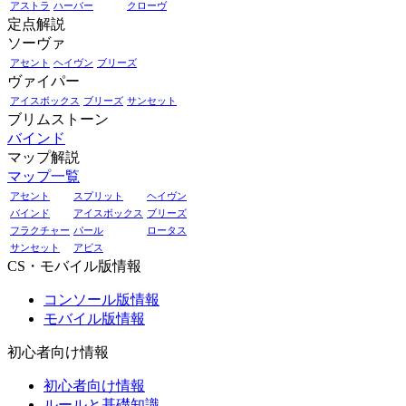
アストラ
ハーバー
クローヴ
定点解説
ソーヴァ
アセント
ヘイヴン
ブリーズ
ヴァイパー
アイスボックス
ブリーズ
サンセット
ブリムストーン
バインド
マップ解説
マップ一覧
アセント
スプリット
ヘイヴン
バインド
アイスボックス
ブリーズ
フラクチャー
パール
ロータス
サンセット
アビス
CS・モバイル版情報
コンソール版情報
モバイル版情報
初心者向け情報
初心者向け情報
ルールと基礎知識