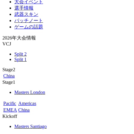
大会イベント
選手情報
武器スキン
パッチノート
ゲームの話題
2026年大会情報
VCJ
Split 2
Split 1
Stage2
China
Stage1
Masters London
Pacific
Americas
EMEA
China
Kickoff
Masters Santiago