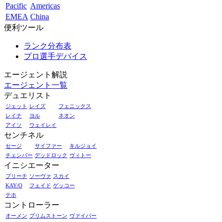
Pacific
Americas
EMEA
China
便利ツール
ランク分布表
プロ選手デバイス
エージェント解説
エージェント一覧
デュエリスト
ジェット
レイズ
フェニックス
レイナ
ヨル
ネオン
アイソ
ウェイレイ
センチネル
セージ
サイファー
キルジョイ
チェンバー
デッドロック
ヴィトー
イニシエーター
ブリーチ
ソーヴァ
スカイ
KAY/O
フェイド
ゲッコー
テホ
コントローラー
オーメン
ブリムストーン
ヴァイパー