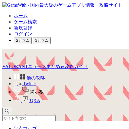
ホーム
ゲーム検索
新規登録
ログイン
2カラム
3カラム
VALORANTニュースまとめ＆攻略ガイド
他の攻略
Twitter
掲示板
Q&A
定点マップ