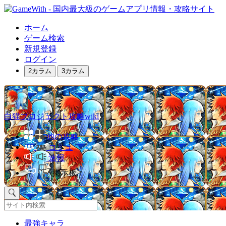
ホーム
ゲーム検索
新規登録
ログイン
2カラム
3カラム
白猫プロジェクト攻略wiki
他の攻略
コミュ
速報
掲示板
最強キャラ