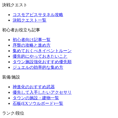
決戦クエスト
コスモアビスサタネル攻略
決戦クエスト一覧
初心者お役立ち記事
初心者向け記事一覧
序盤の攻略と進め方
集めておくべきイベントルーン
優先的にやっておきたいこと
タウン施設強化おすすめ優先順
ジュエルの効率的な集め方
装備/施設
神進化のおすすめ武器
優先して入手したいアクセサリ
タウンの施設・建物一覧
石板(EXソウルボード)一覧
ランク/段位