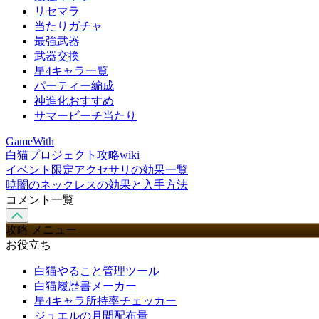
リセマラ
当たりガチャ
最強武器
武器交換
星4キャラ一覧
パーティー編成
神進化おすすめ
サマービーチ当たり
GameWith
白猫プロジェクト攻略wiki
イベント限定アクセサリの効果一覧
暁闇のネックレスの効果と入手方法
コメント一覧
攻略 メニュー
お役立ち
白猫やること管理ツール
白猫履歴書メーカー
星4キャラ所持率チェッカー
ジュエルの月間配布量