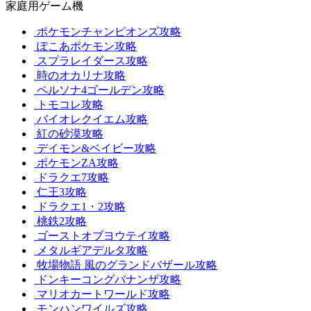
家庭用ゲーム機
ポケモンチャンピオンズ攻略
ぽこあポケモン攻略
スプラレイダース攻略
時のオカリナ攻略
ペルソナ4ゴールデン攻略
トモコレ攻略
バイオレクイエム攻略
紅の砂漠攻略
デイモン&ベイビー攻略
ポケモンZA攻略
ドラクエ7攻略
仁王3攻略
ドラクエ1・2攻略
桃鉄2攻略
ゴーストオブヨウテイ攻略
メタルギアデルタ攻略
牧場物語 風のグランドバザール攻略
ドンキーコングバナンザ攻略
マリオカートワールド攻略
モンハンワイルズ攻略