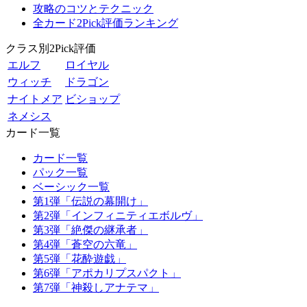
攻略のコツとテクニック
全カード2Pick評価ランキング
クラス別2Pick評価
エルフ
ロイヤル
ウィッチ
ドラゴン
ナイトメア
ビショップ
ネメシス
カード一覧
カード一覧
パック一覧
ベーシック一覧
第1弾「伝説の幕開け」
第2弾「インフィニティエボルヴ」
第3弾「絶傑の継承者」
第4弾「蒼空の六竜」
第5弾「花酔遊戯」
第6弾「アポカリプスパクト」
第7弾「神殺しアナテマ」