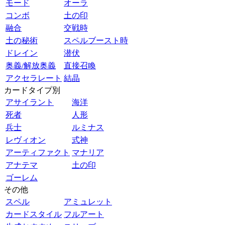
モード
オーラ
コンボ
土の印
融合
交戦時
土の秘術
スペルブースト時
ドレイン
潜伏
奥義/解放奥義
直接召喚
アクセラレート
結晶
カードタイプ別
アサイラント
海洋
死者
人形
兵士
ルミナス
レヴィオン
式神
アーティファクト
マナリア
アナテマ
土の印
ゴーレム
その他
スペル
アミュレット
カードスタイル
フルアート