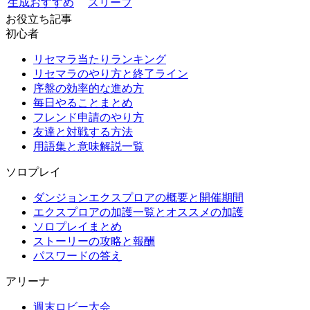
生成おすすめ
スリーブ
お役立ち記事
初心者
リセマラ当たりランキング
リセマラのやり方と終了ライン
序盤の効率的な進め方
毎日やることまとめ
フレンド申請のやり方
友達と対戦する方法
用語集と意味解説一覧
ソロプレイ
ダンジョンエクスプロアの概要と開催期間
エクスプロアの加護一覧とオススメの加護
ソロプレイまとめ
ストーリーの攻略と報酬
パスワードの答え
アリーナ
週末ロビー大会