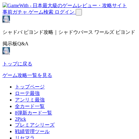
事前ガチャ
ゲーム検索
ログイン
シャドバ ビヨンド攻略｜シャドウバース ワールズ ビヨンド
掲示板Q&A
トップに戻る
ゲーム攻略一覧を見る
トップページ
ローテ最強
アンリミ最強
全カード一覧
8弾新カード一覧
2Pick
プレミアシリーズ
戦績管理ツール
リセマラ