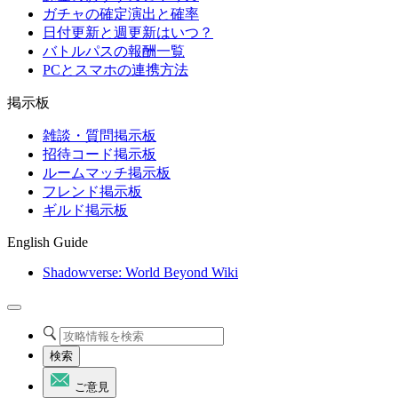
ガチャの確定演出と確率
日付更新と週更新はいつ？
バトルパスの報酬一覧
PCとスマホの連携方法
掲示板
雑談・質問掲示板
招待コード掲示板
ルームマッチ掲示板
フレンド掲示板
ギルド掲示板
English Guide
Shadowverse: World Beyond Wiki
検索
ご意見