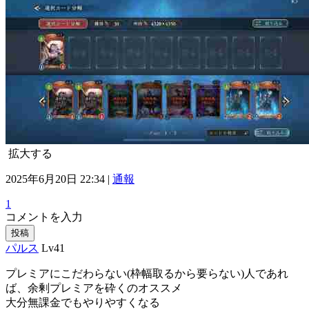
拡大する
2025年6月20日 22:34 |
通報
1
コメントを入力
投稿
パルス
Lv41
プレミアにこだわらない(枠幅取るから要らない)人であれ
ば、余剰プレミアを砕くのオススメ
大分無課金でもやりやすくなる