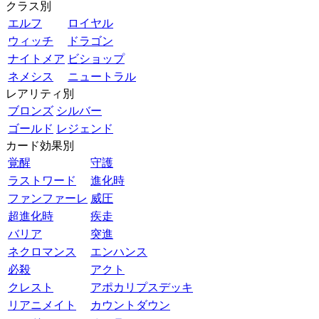
クラス別
エルフ
ロイヤル
ウィッチ
ドラゴン
ナイトメア
ビショップ
ネメシス
ニュートラル
レアリティ別
ブロンズ
シルバー
ゴールド
レジェンド
カード効果別
覚醒
守護
ラストワード
進化時
ファンファーレ
威圧
超進化時
疾走
バリア
突進
ネクロマンス
エンハンス
必殺
アクト
クレスト
アポカリプスデッキ
リアニメイト
カウントダウン