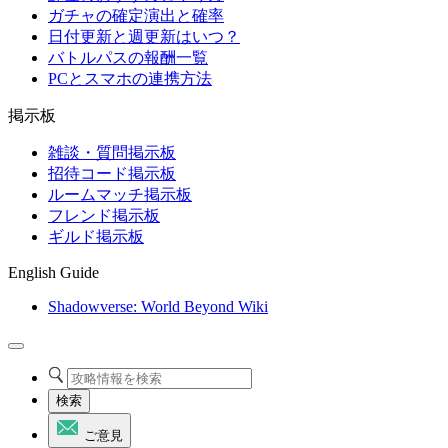
ガチャの確定演出と確率
日付更新と週更新はいつ？
バトルパスの報酬一覧
PCとスマホの連携方法
掲示板
雑談・質問掲示板
招待コード掲示板
ルームマッチ掲示板
フレンド掲示板
ギルド掲示板
English Guide
Shadowverse: World Beyond Wiki
検索
ご意見