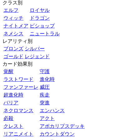
クラス別
エルフ
ロイヤル
ウィッチ
ドラゴン
ナイトメア
ビショップ
ネメシス
ニュートラル
レアリティ別
ブロンズ
シルバー
ゴールド
レジェンド
カード効果別
覚醒
守護
ラストワード
進化時
ファンファーレ
威圧
超進化時
疾走
バリア
突進
ネクロマンス
エンハンス
必殺
アクト
クレスト
アポカリプスデッキ
リアニメイト
カウントダウン