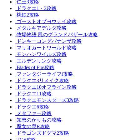
仁王3攻略
ドラクエ1・2攻略
桃鉄2攻略
ゴーストオブヨウテイ攻略
メタルギアデルタ攻略
牧場物語 風のグランドバザール攻略
ドンキーコングバナンザ攻略
マリオカートワールド攻略
モンハンワイルズ攻略
エルデンリング攻略
Blades of Fire攻略
ファンタジーライフi攻略
ドラクエ3リメイク攻略
ドラクエ10オフライン攻略
ドラクエ11攻略
ドラクエモンスターズ3攻略
ドラクエ6攻略
メタファー攻略
知恵のかりもの攻略
魔女の泉R攻略
ドラゴンズドグマ2攻略
TGS攻略