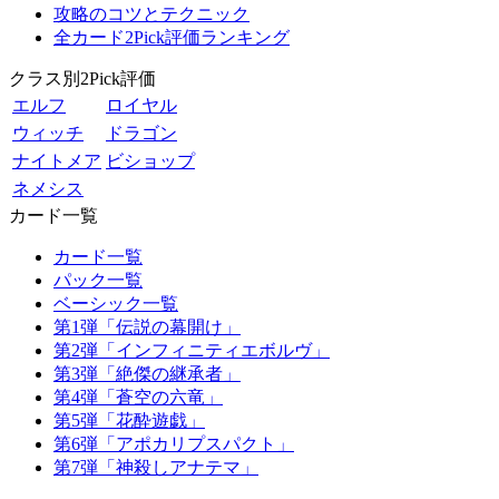
攻略のコツとテクニック
全カード2Pick評価ランキング
クラス別2Pick評価
エルフ
ロイヤル
ウィッチ
ドラゴン
ナイトメア
ビショップ
ネメシス
カード一覧
カード一覧
パック一覧
ベーシック一覧
第1弾「伝説の幕開け」
第2弾「インフィニティエボルヴ」
第3弾「絶傑の継承者」
第4弾「蒼空の六竜」
第5弾「花酔遊戯」
第6弾「アポカリプスパクト」
第7弾「神殺しアナテマ」