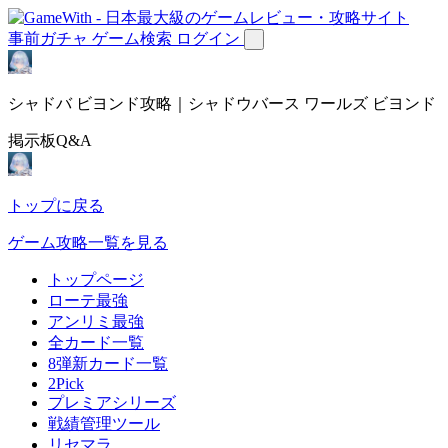
事前ガチャ
ゲーム検索
ログイン
シャドバ ビヨンド攻略｜シャドウバース ワールズ ビヨンド
掲示板Q&A
トップに戻る
ゲーム攻略一覧を見る
トップページ
ローテ最強
アンリミ最強
全カード一覧
8弾新カード一覧
2Pick
プレミアシリーズ
戦績管理ツール
リセマラ