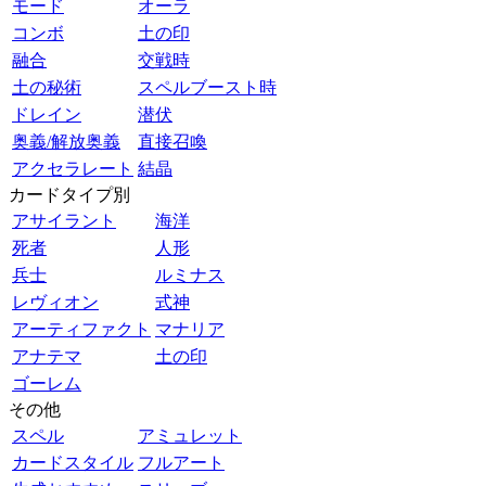
モード
オーラ
コンボ
土の印
融合
交戦時
土の秘術
スペルブースト時
ドレイン
潜伏
奥義/解放奥義
直接召喚
アクセラレート
結晶
カードタイプ別
アサイラント
海洋
死者
人形
兵士
ルミナス
レヴィオン
式神
アーティファクト
マナリア
アナテマ
土の印
ゴーレム
その他
スペル
アミュレット
カードスタイル
フルアート