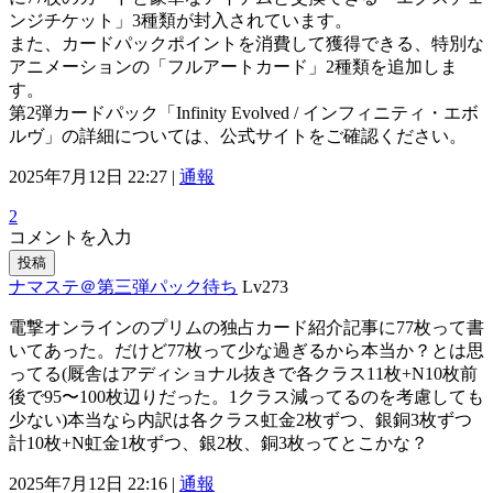
ンジチケット」3種類が封入されています。
また、カードパックポイントを消費して獲得できる、特別な
アニメーションの「フルアートカード」2種類を追加しま
す。
第2弾カードパック「Infinity Evolved / インフィニティ・エボ
ルヴ」の詳細については、公式サイトをご確認ください。
2025年7月12日 22:27 |
通報
2
コメントを入力
投稿
ナマステ＠第三弾パック待ち
Lv273
電撃オンラインのプリムの独占カード紹介記事に77枚って書
いてあった。だけど77枚って少な過ぎるから本当か？とは思
ってる(厩舎はアディショナル抜きで各クラス11枚+N10枚前
後で95〜100枚辺りだった。1クラス減ってるのを考慮しても
少ない)本当なら内訳は各クラス虹金2枚ずつ、銀銅3枚ずつ
計10枚+N虹金1枚ずつ、銀2枚、銅3枚ってとこかな？
2025年7月12日 22:16 |
通報