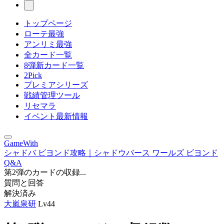
トップページ
ローテ最強
アンリミ最強
全カード一覧
8弾新カード一覧
2Pick
プレミアシリーズ
戦績管理ツール
リセマラ
イベント最新情報
GameWith
シャドバ ビヨンド攻略｜シャドウバース ワールズ ビヨンド
Q&A
第2弾のカードの収録...
質問と回答
解決済み
大嵐泉研
Lv44