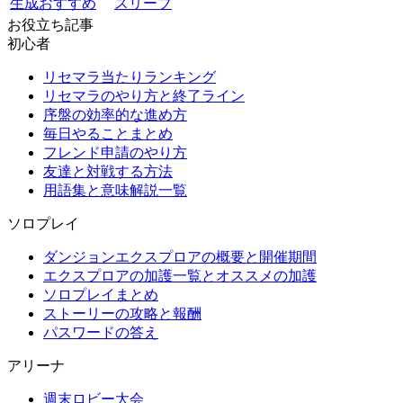
生成おすすめ
スリーブ
お役立ち記事
初心者
リセマラ当たりランキング
リセマラのやり方と終了ライン
序盤の効率的な進め方
毎日やることまとめ
フレンド申請のやり方
友達と対戦する方法
用語集と意味解説一覧
ソロプレイ
ダンジョンエクスプロアの概要と開催期間
エクスプロアの加護一覧とオススメの加護
ソロプレイまとめ
ストーリーの攻略と報酬
パスワードの答え
アリーナ
週末ロビー大会