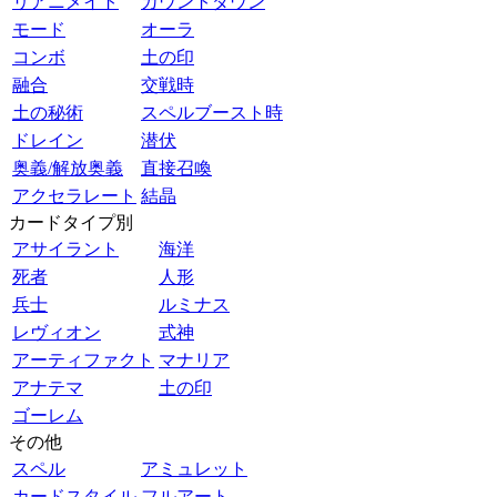
リアニメイト
カウントダウン
モード
オーラ
コンボ
土の印
融合
交戦時
土の秘術
スペルブースト時
ドレイン
潜伏
奥義/解放奥義
直接召喚
アクセラレート
結晶
カードタイプ別
アサイラント
海洋
死者
人形
兵士
ルミナス
レヴィオン
式神
アーティファクト
マナリア
アナテマ
土の印
ゴーレム
その他
スペル
アミュレット
カードスタイル
フルアート