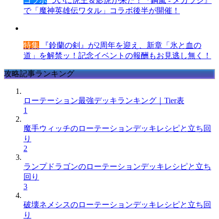
コラボ
ついに虎王＆影虎が来た！『鋼嵐 - メカラシ』
で「魔神英雄伝ワタル」コラボ後半が開催！
特集
『鈴蘭の剣』が2周年を迎え、新章「氷と血の
道」を解禁ッ！記念イベントの報酬もお見逃し無く！
攻略記事ランキング
ローテーション最強デッキランキング｜Tier表
1
魔手ウィッチのローテーションデッキレシピと立ち回
り
2
ランプドラゴンのローテーションデッキレシピと立ち
回り
3
破壊ネメシスのローテーションデッキレシピと立ち回
り