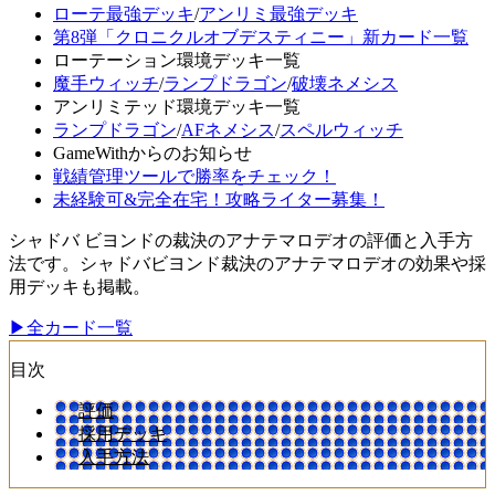
ローテ最強デッキ
/
アンリミ最強デッキ
第8弾「クロニクルオブデスティニー」新カード一覧
ローテーション環境デッキ一覧
魔手ウィッチ
/
ランプドラゴン
/
破壊ネメシス
アンリミテッド環境デッキ一覧
ランプドラゴン
/
AFネメシス
/
スペルウィッチ
GameWithからのお知らせ
戦績管理ツールで勝率をチェック！
未経験可&完全在宅！攻略ライター募集！
シャドバ ビヨンドの裁決のアナテマロデオの評価と入手方
法です。シャドバビヨンド裁決のアナテマロデオの効果や採
用デッキも掲載。
▶全カード一覧
目次
評価
採用デッキ
入手方法