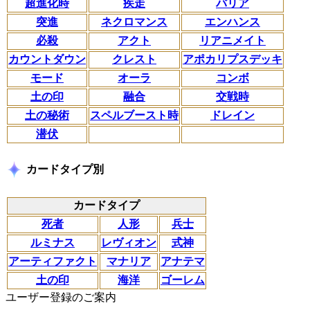
超進化時
疾走
バリア
突進
ネクロマンス
エンハンス
必殺
アクト
リアニメイト
カウントダウン
クレスト
アポカリプスデッキ
モード
オーラ
コンボ
土の印
融合
交戦時
土の秘術
スペルブースト時
ドレイン
潜伏
カードタイプ別
カードタイプ
死者
人形
兵士
ルミナス
レヴィオン
式神
アーティファクト
マナリア
アナテマ
土の印
海洋
ゴーレム
ユーザー登録のご案内