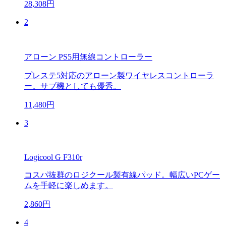
28,308円
2
アローン PS5用無線コントローラー
プレステ5対応のアローン製ワイヤレスコントローラ
ー。サブ機としても優秀。
11,480円
3
Logicool G F310r
コスパ抜群のロジクール製有線パッド。幅広いPCゲー
ムを手軽に楽しめます。
2,860円
4