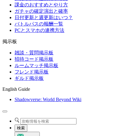
課金のおすすめとやり方
ガチャの確定演出と確率
日付更新と週更新はいつ？
バトルパスの報酬一覧
PCとスマホの連携方法
掲示板
雑談・質問掲示板
招待コード掲示板
ルームマッチ掲示板
フレンド掲示板
ギルド掲示板
English Guide
Shadowverse: World Beyond Wiki
検索