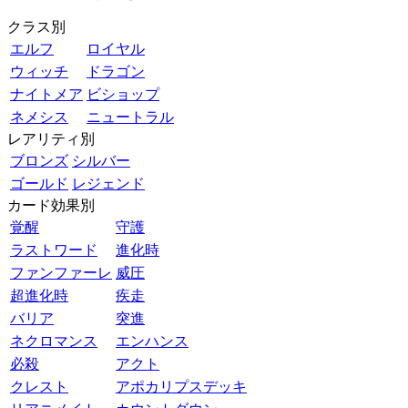
クラス別
エルフ
ロイヤル
ウィッチ
ドラゴン
ナイトメア
ビショップ
ネメシス
ニュートラル
レアリティ別
ブロンズ
シルバー
ゴールド
レジェンド
カード効果別
覚醒
守護
ラストワード
進化時
ファンファーレ
威圧
超進化時
疾走
バリア
突進
ネクロマンス
エンハンス
必殺
アクト
クレスト
アポカリプスデッキ