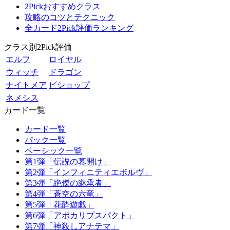
2Pickおすすめクラス
攻略のコツとテクニック
全カード2Pick評価ランキング
クラス別2Pick評価
エルフ
ロイヤル
ウィッチ
ドラゴン
ナイトメア
ビショップ
ネメシス
カード一覧
カード一覧
パック一覧
ベーシック一覧
第1弾「伝説の幕開け」
第2弾「インフィニティエボルヴ」
第3弾「絶傑の継承者」
第4弾「蒼空の六竜」
第5弾「花酔遊戯」
第6弾「アポカリプスパクト」
第7弾「神殺しアナテマ」