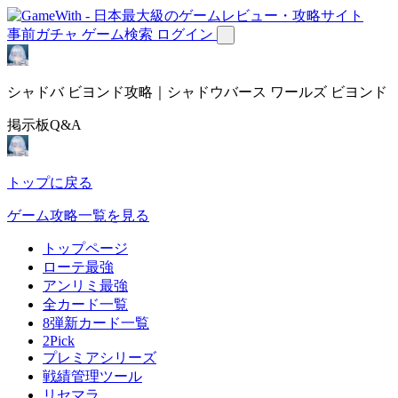
事前ガチャ
ゲーム検索
ログイン
シャドバ ビヨンド攻略｜シャドウバース ワールズ ビヨンド
掲示板Q&A
トップに戻る
ゲーム攻略一覧を見る
トップページ
ローテ最強
アンリミ最強
全カード一覧
8弾新カード一覧
2Pick
プレミアシリーズ
戦績管理ツール
リセマラ