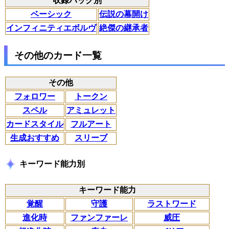
収録パック別
ベーシック
伝説の幕開け
インフィニティエボルヴ
絶傑の継承者
その他のカード一覧
その他
フォロワー
トークン
スペル
アミュレット
カードスタイル
フルアート
生成おすすめ
スリーブ
キーワード能力別
キーワード能力
覚醒
守護
ラストワード
進化時
ファンファーレ
威圧