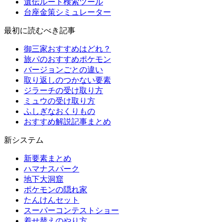
遺伝ルート検索ツール
台座金策シミュレーター
最初に読むべき記事
御三家おすすめはどれ？
旅パのおすすめポケモン
バージョンごとの違い
取り返しのつかない要素
ジラーチの受け取り方
ミュウの受け取り方
ふしぎなおくりもの
おすすめ解説記事まとめ
新システム
新要素まとめ
ハマナスパーク
地下大洞窟
ポケモンの隠れ家
たんけんセット
スーパーコンテストショー
着せ替えのやり方