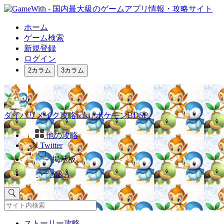
ホーム
ゲーム検索
新規登録
ログイン
2カラム
3カラム
ダイパリメイク攻略wiki | ポケモンBDSP
他の攻略
Twitter
掲示板
Q&A
ストーリー攻略