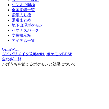
シンオウ図鑑
全国図鑑一覧
殿堂入り後
厳選まとめ
地下出現ポケモン
ハマナスパーク
交換掲示板
アイテム一覧
GameWith
ダイパリメイク攻略wiki | ポケモンBDSP
全わざ一覧
かげうちを覚えるポケモンと効果について