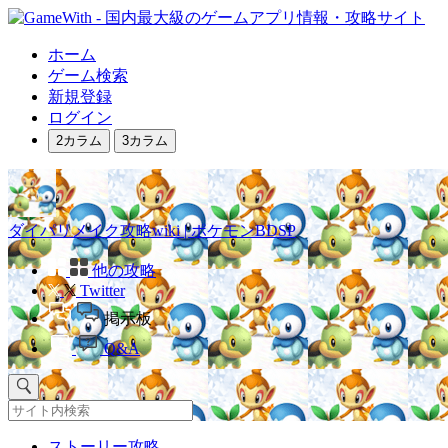
ホーム
ゲーム検索
新規登録
ログイン
2カラム
3カラム
ダイパリメイク攻略wiki | ポケモンBDSP
他の攻略
Twitter
掲示板
Q&A
ストーリー攻略