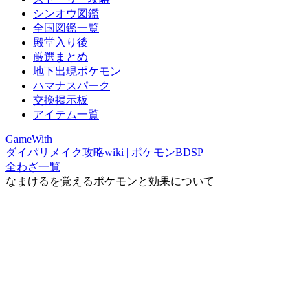
シンオウ図鑑
全国図鑑一覧
殿堂入り後
厳選まとめ
地下出現ポケモン
ハマナスパーク
交換掲示板
アイテム一覧
GameWith
ダイパリメイク攻略wiki | ポケモンBDSP
全わざ一覧
なまけるを覚えるポケモンと効果について