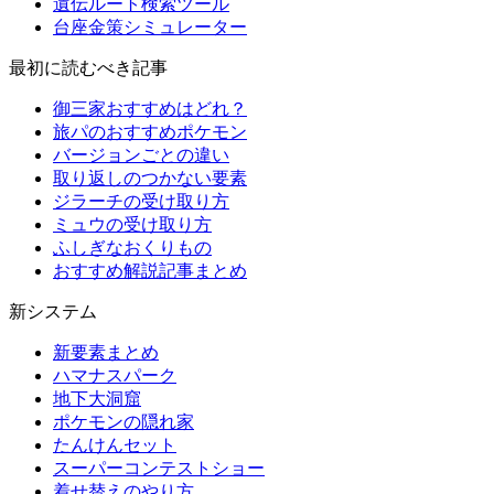
遺伝ルート検索ツール
台座金策シミュレーター
最初に読むべき記事
御三家おすすめはどれ？
旅パのおすすめポケモン
バージョンごとの違い
取り返しのつかない要素
ジラーチの受け取り方
ミュウの受け取り方
ふしぎなおくりもの
おすすめ解説記事まとめ
新システム
新要素まとめ
ハマナスパーク
地下大洞窟
ポケモンの隠れ家
たんけんセット
スーパーコンテストショー
着せ替えのやり方