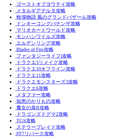
ゴーストオブヨウテイ攻略
メタルギアデルタ攻略
牧場物語 風のグランドバザール攻略
ドンキーコングバナンザ攻略
マリオカートワールド攻略
モンハンワイルズ攻略
エルデンリング攻略
Blades of Fire攻略
ファンタジーライフi攻略
ドラクエ3リメイク攻略
ドラクエ10オフライン攻略
ドラクエ11攻略
ドラクエモンスターズ3攻略
ドラクエ6攻略
メタファー攻略
知恵のかりもの攻略
魔女の泉R攻略
ドラゴンズドグマ2攻略
TGS攻略
ステラーブレイド攻略
FF7リバース攻略