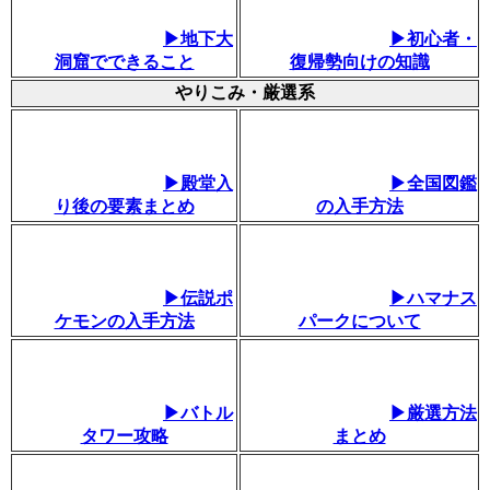
▶地下大
▶初心者・
洞窟でできること
復帰勢向けの知識
やりこみ・厳選系
▶殿堂入
▶全国図鑑
り後の要素まとめ
の入手方法
▶伝説ポ
▶ハマナス
ケモンの入手方法
パークについて
▶バトル
▶厳選方法
タワー攻略
まとめ