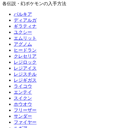
各伝説・幻ポケモンの入手方法
パルキア
ディアルガ
ギラティナ
ユクシー
エムリット
アグノム
ヒードラン
クレセリア
レジロック
レジアイス
レジスチル
レジギガス
ライコウ
エンテイ
スイクン
ホウオウ
フリーザー
サンダー
ファイヤー