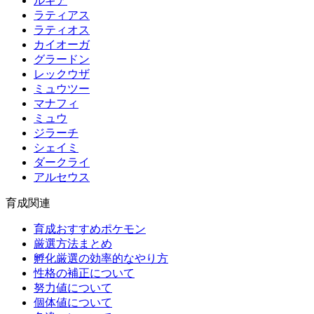
ルギア
ラティアス
ラティオス
カイオーガ
グラードン
レックウザ
ミュウツー
マナフィ
ミュウ
ジラーチ
シェイミ
ダークライ
アルセウス
育成関連
育成おすすめポケモン
厳選方法まとめ
孵化厳選の効率的なやり方
性格の補正について
努力値について
個体値について