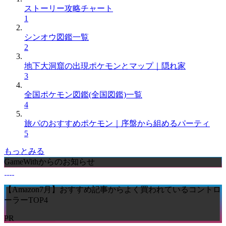
ストーリー攻略チャート
1
シンオウ図鑑一覧
2
地下大洞窟の出現ポケモンとマップ｜隠れ家
3
全国ポケモン図鑑(全国図鑑)一覧
4
旅パのおすすめポケモン｜序盤から組めるパーティ
5
もっとみる
GameWithからのお知らせ
【Amazon7月】おすすめ記事からよく買われているコントロ
ーラーTOP4
PR