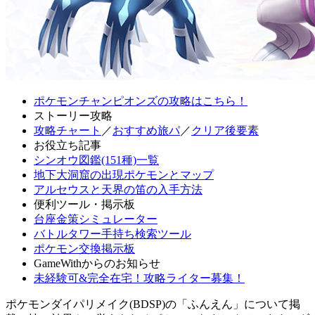
ポケモンチャンピオンズの攻略はこちら！
ストーリー攻略
攻略チャート
／
おすすめ旅パ
／
クリア後要素
お役立ち記事
シンオウ図鑑(151種)一覧
地下大洞窟の出現ポケモンとマップ
アルセウスと天界の笛の入手方法
便利ツール・掲示板
台座金策シミュレーター
バトルタワー手持ち検索ツール
ポケモン交換掲示板
GameWithからのお知らせ
未経験可&完全在宅！攻略ライター募集！
ポケモンダイパリメイク(BDSP)の「ふんえん」について掲