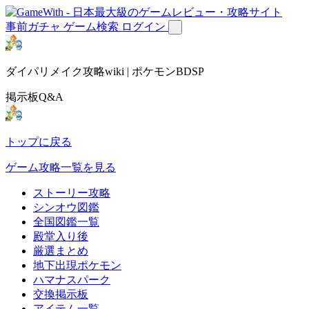
事前ガチャ
ゲーム検索
ログイン
ダイパリメイク攻略wiki | ポケモンBDSP
掲示板Q&A
トップに戻る
ゲーム攻略一覧を見る
ストーリー攻略
シンオウ図鑑
全国図鑑一覧
殿堂入り後
厳選まとめ
地下出現ポケモン
ハマナスパーク
交換掲示板
アイテム一覧