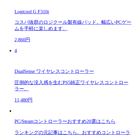
Logicool G F310r
コスパ抜群のロジクール製有線パッド。幅広いPCゲー
ムを手軽に楽しめます。
2,860円
4
DualSense ワイヤレスコントローラー
圧倒的な没入感を生むPS5純正ワイヤレスコントロー
ラー。
11,480円
PC/Steamコントローラーおすすめ20選はこちら
ランキングの元記事はこちら。おすすめコントローラ