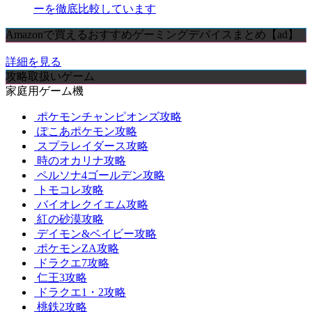
ーを徹底比較しています
Amazonで買えるおすすめゲーミングデバイスまとめ【ad】
詳細を見る
攻略取扱いゲーム
家庭用ゲーム機
ポケモンチャンピオンズ攻略
ぽこあポケモン攻略
スプラレイダース攻略
時のオカリナ攻略
ペルソナ4ゴールデン攻略
トモコレ攻略
バイオレクイエム攻略
紅の砂漠攻略
デイモン&ベイビー攻略
ポケモンZA攻略
ドラクエ7攻略
仁王3攻略
ドラクエ1・2攻略
桃鉄2攻略