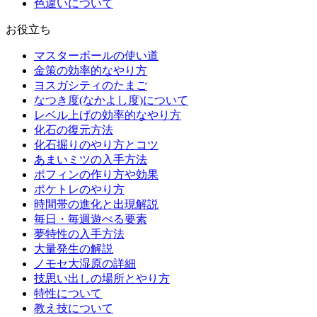
色違いについて
お役立ち
マスターボールの使い道
金策の効率的なやり方
ヨスガシティのたまご
なつき度(なかよし度)について
レベル上げの効率的なやり方
化石の復元方法
化石掘りのやり方とコツ
あまいミツの入手方法
ポフィンの作り方や効果
ポケトレのやり方
時間帯の進化と出現解説
毎日・毎週遊べる要素
夢特性の入手方法
大量発生の解説
ノモセ大湿原の詳細
技思い出しの場所とやり方
特性について
教え技について