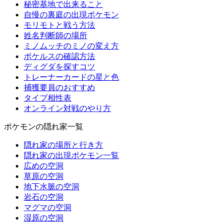
秘密基地で出来ること
自慢の裏庭の出現ポケモン
モリモトと戦う方法
姓名判断師の場所
ミノムッチのミノの変え方
ポケルスの確認方法
ディグダを探すコツ
トレーナーカードの星と色
捕獲要員のおすすめ
タイプ相性表
オンライン対戦のやり方
ポケモンの隠れ家一覧
隠れ家の場所と行き方
隠れ家の出現ポケモン一覧
広めの空洞
草原の空洞
地下水脈の空洞
岩石の空洞
マグマの空洞
湿原の空洞