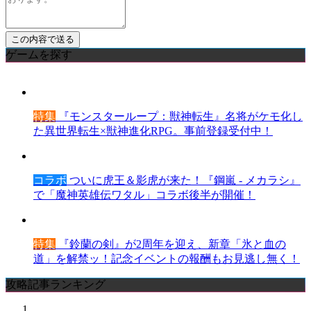
ゲームを探す
特集
『モンスターループ：獣神転生』名将がケモ化し
た異世界転生×獣神進化RPG。事前登録受付中！
コラボ
ついに虎王＆影虎が来た！『鋼嵐 - メカラシ』
で「魔神英雄伝ワタル」コラボ後半が開催！
特集
『鈴蘭の剣』が2周年を迎え、新章「氷と血の
道」を解禁ッ！記念イベントの報酬もお見逃し無く！
攻略記事ランキング