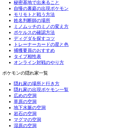
秘密基地で出来ること
自慢の裏庭の出現ポケモン
モリモトと戦う方法
姓名判断師の場所
ミノムッチのミノの変え方
ポケルスの確認方法
ディグダを探すコツ
トレーナーカードの星と色
捕獲要員のおすすめ
タイプ相性表
オンライン対戦のやり方
ポケモンの隠れ家一覧
隠れ家の場所と行き方
隠れ家の出現ポケモン一覧
広めの空洞
草原の空洞
地下水脈の空洞
岩石の空洞
マグマの空洞
湿原の空洞