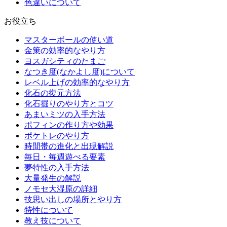
色違いについて
お役立ち
マスターボールの使い道
金策の効率的なやり方
ヨスガシティのたまご
なつき度(なかよし度)について
レベル上げの効率的なやり方
化石の復元方法
化石掘りのやり方とコツ
あまいミツの入手方法
ポフィンの作り方や効果
ポケトレのやり方
時間帯の進化と出現解説
毎日・毎週遊べる要素
夢特性の入手方法
大量発生の解説
ノモセ大湿原の詳細
技思い出しの場所とやり方
特性について
教え技について