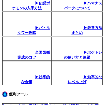
▶伝説ポ
▶ハマナス
ケモンの入手方法
パークについて
▶バトル
▶厳選方法
タワー攻略
まとめ
全国図鑑
▶ポケトレ
完成のコツ
の使い方と連鎖
▶効率的
▶効率的な
な金策
レベル上げ
便利ツール