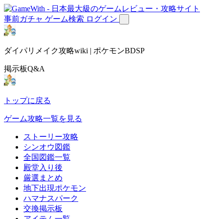
事前ガチャ
ゲーム検索
ログイン
ダイパリメイク攻略wiki | ポケモンBDSP
掲示板Q&A
トップに戻る
ゲーム攻略一覧を見る
ストーリー攻略
シンオウ図鑑
全国図鑑一覧
殿堂入り後
厳選まとめ
地下出現ポケモン
ハマナスパーク
交換掲示板
アイテム一覧