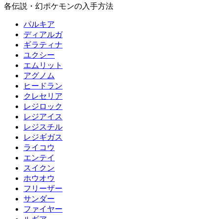
各伝説・幻ポケモンの入手方法
パルキア
ディアルガ
ギラティナ
ユクシー
エムリット
アグノム
ヒードラン
クレセリア
レジロック
レジアイス
レジスチル
レジギガス
ライコウ
エンテイ
スイクン
ホウオウ
フリーザー
サンダー
ファイヤー