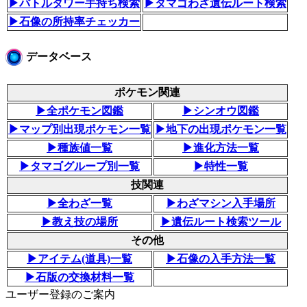
▶バトルタワー手持ち検索
▶タマゴわざ遺伝ルート検索
▶石像の所持率チェッカー
データベース
ポケモン関連
▶全ポケモン図鑑
▶シンオウ図鑑
▶マップ別出現ポケモン一覧
▶地下の出現ポケモン一覧
▶種族値一覧
▶進化方法一覧
▶タマゴグループ別一覧
▶特性一覧
技関連
▶全わざ一覧
▶わざマシン入手場所
▶教え技の場所
▶遺伝ルート検索ツール
その他
▶アイテム(道具)一覧
▶石像の入手方法一覧
▶石版の交換材料一覧
ユーザー登録のご案内