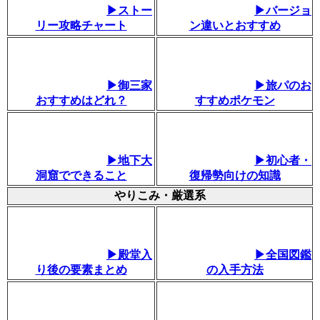
▶ストー
▶バージョ
リー攻略チャート
ン違いとおすすめ
▶御三家
▶旅パのお
おすすめはどれ？
すすめポケモン
▶地下大
▶初心者・
洞窟でできること
復帰勢向けの知識
やりこみ・厳選系
▶殿堂入
▶全国図鑑
り後の要素まとめ
の入手方法