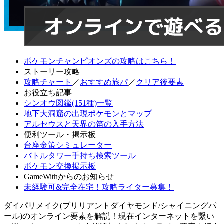
ポケモンチャンピオンズの攻略はこちら！
ストーリー攻略
攻略チャート
／
おすすめ旅パ
／
クリア後要素
お役立ち記事
シンオウ図鑑(151種)一覧
地下大洞窟の出現ポケモンとマップ
アルセウスと天界の笛の入手方法
便利ツール・掲示板
台座金策シミュレーター
バトルタワー手持ち検索ツール
ポケモン交換掲示板
GameWithからのお知らせ
未経験可&完全在宅！攻略ライター募集！
ダイパリメイク(ブリリアントダイヤモンド/シャイニングパ
ール)のオンライン要素を解説！現在インターネットを繋い