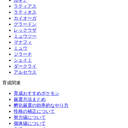
ルギア
ラティアス
ラティオス
カイオーガ
グラードン
レックウザ
ミュウツー
マナフィ
ミュウ
ジラーチ
シェイミ
ダークライ
アルセウス
育成関連
育成おすすめポケモン
厳選方法まとめ
孵化厳選の効率的なやり方
性格の補正について
努力値について
個体値について