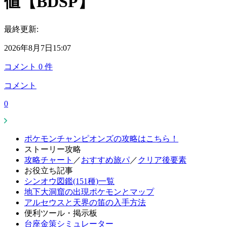
値【BDSP】
最終更新:
2026年8月7日15:07
コメント
0
件
コメント
0
ポケモンチャンピオンズの攻略はこちら！
ストーリー攻略
攻略チャート
／
おすすめ旅パ
／
クリア後要素
お役立ち記事
シンオウ図鑑(151種)一覧
地下大洞窟の出現ポケモンとマップ
アルセウスと天界の笛の入手方法
便利ツール・掲示板
台座金策シミュレーター