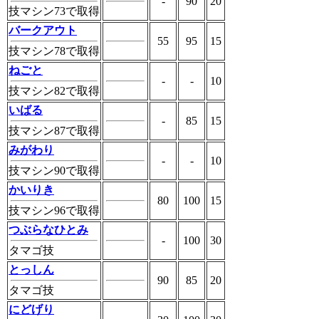
-
90
20
技マシン73で取得
バークアウト
55
95
15
技マシン78で取得
ねごと
-
-
10
技マシン82で取得
いばる
-
85
15
技マシン87で取得
みがわり
-
-
10
技マシン90で取得
かいりき
80
100
15
技マシン96で取得
つぶらなひとみ
-
100
30
タマゴ技
とっしん
90
85
20
タマゴ技
にどげり