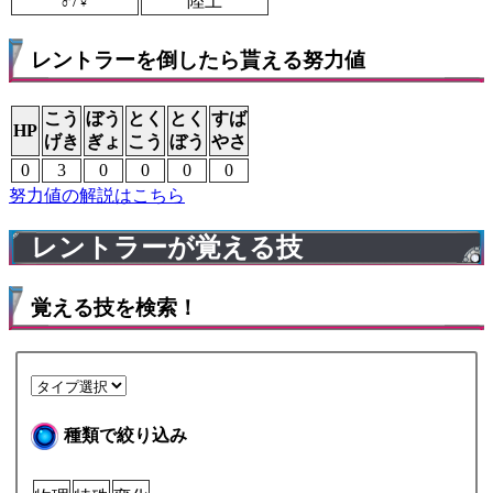
♂/♀
陸上
レントラーを倒したら貰える努力値
こう
ぼう
とく
とく
すば
HP
げき
ぎょ
こう
ぼう
やさ
0
3
0
0
0
0
努力値の解説はこちら
レントラーが覚える技
覚える技を検索！
種類で絞り込み