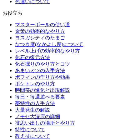
色違いについて
お役立ち
マスターボールの使い道
金策の効率的なやり方
ヨスガシティのたまご
なつき度(なかよし度)について
レベル上げの効率的なやり方
化石の復元方法
化石掘りのやり方とコツ
あまいミツの入手方法
ポフィンの作り方や効果
ポケトレのやり方
時間帯の進化と出現解説
毎日・毎週遊べる要素
夢特性の入手方法
大量発生の解説
ノモセ大湿原の詳細
技思い出しの場所とやり方
特性について
教え技について