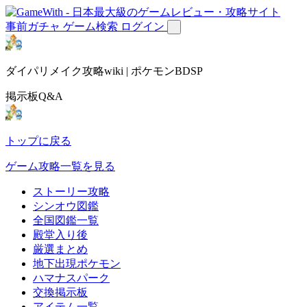
事前ガチャ
ゲーム検索
ログイン
ダイパリメイク攻略wiki | ポケモンBDSP
掲示板Q&A
トップに戻る
ゲーム攻略一覧を見る
ストーリー攻略
シンオウ図鑑
全国図鑑一覧
殿堂入り後
厳選まとめ
地下出現ポケモン
ハマナスパーク
交換掲示板
アイテム一覧