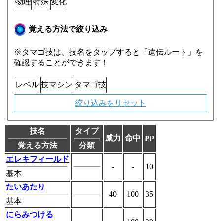
物理
特殊
変化
覚える方法で絞り込み
※タマゴ技は、技名をタップすると「遺伝ルート」を
確認することができます！
レベル
技マシン
タマゴ技
絞り込みをリセット
技名
タイプ
威力
命中
PP
覚える方法
分類
エレキフィールド
-
-
10
基本
たいあたり
40
100
35
基本
にらみつける