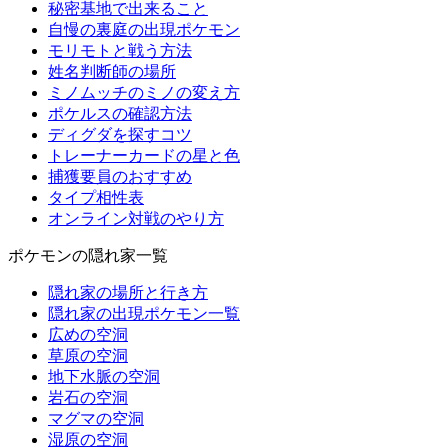
秘密基地で出来ること
自慢の裏庭の出現ポケモン
モリモトと戦う方法
姓名判断師の場所
ミノムッチのミノの変え方
ポケルスの確認方法
ディグダを探すコツ
トレーナーカードの星と色
捕獲要員のおすすめ
タイプ相性表
オンライン対戦のやり方
ポケモンの隠れ家一覧
隠れ家の場所と行き方
隠れ家の出現ポケモン一覧
広めの空洞
草原の空洞
地下水脈の空洞
岩石の空洞
マグマの空洞
湿原の空洞