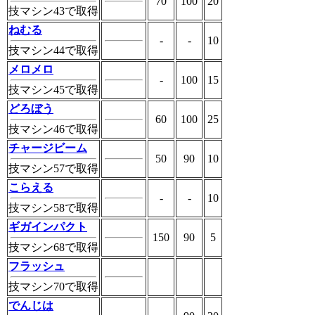
70
100
20
技マシン43で取得
ねむる
-
-
10
技マシン44で取得
メロメロ
-
100
15
技マシン45で取得
どろぼう
60
100
25
技マシン46で取得
チャージビーム
50
90
10
技マシン57で取得
こらえる
-
-
10
技マシン58で取得
ギガインパクト
150
90
5
技マシン68で取得
フラッシュ
技マシン70で取得
でんじは