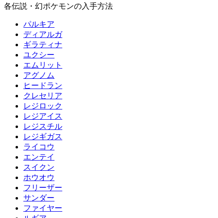
各伝説・幻ポケモンの入手方法
パルキア
ディアルガ
ギラティナ
ユクシー
エムリット
アグノム
ヒードラン
クレセリア
レジロック
レジアイス
レジスチル
レジギガス
ライコウ
エンテイ
スイクン
ホウオウ
フリーザー
サンダー
ファイヤー