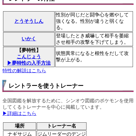
性別が同じだと闘争心を燃やして
とうそうしん
強くなる。性別が違うと弱くな
る。
登場したとき威嚇して相手を萎縮
いかく
させ相手の攻撃を下げてしまう。
【夢特性】
状態異常になると根性をだして攻
こんじょう
撃が上がる。
▶夢特性の入手方法
特性の解説はこちら
レントラーを使うトレーナー
全国図鑑を解放するために、シンオウ図鑑のポケモンを使用
してくるトレーナーを中心に掲載しています。
▶詳細はこちら
場所
トレーナー名
ナギサジム
ジムリーダーのデンジ