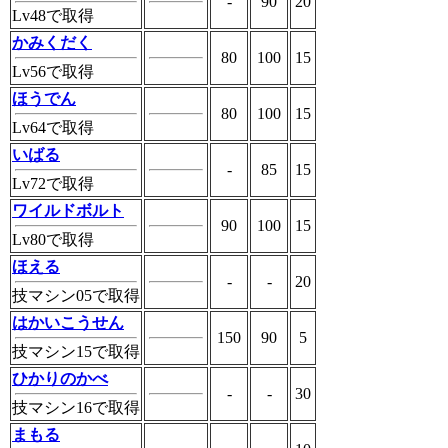
-
90
20
Lv48で取得
かみくだく
80
100
15
Lv56で取得
ほうでん
80
100
15
Lv64で取得
いばる
-
85
15
Lv72で取得
ワイルドボルト
90
100
15
Lv80で取得
ほえる
-
-
20
技マシン05で取得
はかいこうせん
150
90
5
技マシン15で取得
ひかりのかべ
-
-
30
技マシン16で取得
まもる