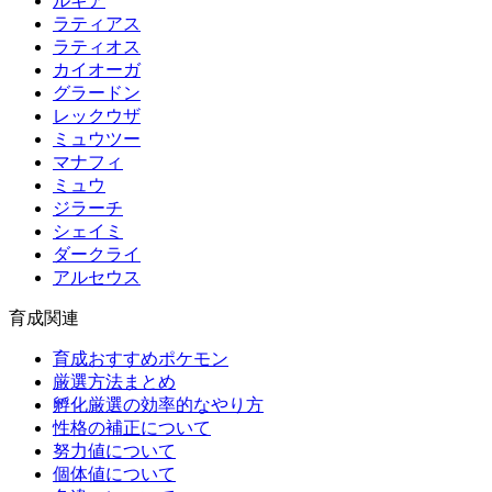
ルギア
ラティアス
ラティオス
カイオーガ
グラードン
レックウザ
ミュウツー
マナフィ
ミュウ
ジラーチ
シェイミ
ダークライ
アルセウス
育成関連
育成おすすめポケモン
厳選方法まとめ
孵化厳選の効率的なやり方
性格の補正について
努力値について
個体値について