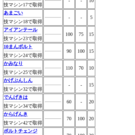
-
-
10
技マシン17で取得
あまごい
-
-
5
技マシン18で取得
アイアンテール
100
75
15
技マシン23で取得
10まんボルト
90
100
15
技マシン24で取得
かみなり
110
70
10
技マシン25で取得
かげぶんしん
-
-
15
技マシン32で取得
でんげきは
60
-
20
技マシン34で取得
からげんき
70
100
20
技マシン42で取得
ボルトチェンジ