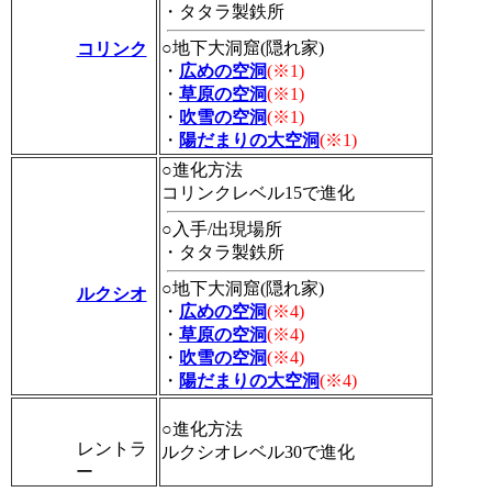
・タタラ製鉄所
○地下大洞窟(隠れ家)
コリンク
・
広めの空洞
(※1)
・
草原の空洞
(※1)
・
吹雪の空洞
(※1)
・
陽だまりの大空洞
(※1)
○進化方法
コリンクレベル15で進化
○入手/出現場所
・タタラ製鉄所
○地下大洞窟(隠れ家)
ルクシオ
・
広めの空洞
(※4)
・
草原の空洞
(※4)
・
吹雪の空洞
(※4)
・
陽だまりの大空洞
(※4)
○進化方法
レントラ
ルクシオレベル30で進化
ー