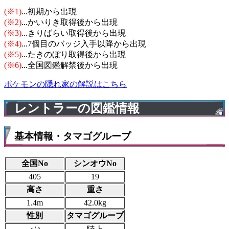
(※1)
...初期から出現
(※2)
...かいりき取得後から出現
(※3)
...きりばらい取得後から出現
(※4)
...7個目のバッジ入手以降から出現
(※5)
...たきのぼり取得後から出現
(※6)
...全国図鑑解禁後から出現
ポケモンの隠れ家の解説はこちら
レントラーの図鑑情報
基本情報・タマゴグループ
全国No
シンオウNo
405
19
高さ
重さ
1.4m
42.0kg
性別
タマゴグループ