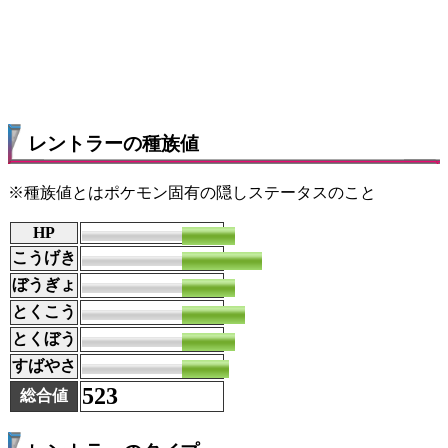
レントラーの種族値
※種族値とはポケモン固有の隠しステータスのこと
HP
80
こうげき
120
ぼうぎょ
79
とくこう
95
とくぼう
79
すばやさ
70
523
総合値