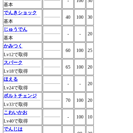
-
100
30
基本
でんきショック
40
100
30
基本
じゅうでん
-
-
20
基本
かみつく
60
100
25
Lv12で取得
スパーク
65
100
20
Lv18で取得
ほえる
-
-
20
Lv24で取得
ボルトチェンジ
70
100
20
Lv33で取得
こわいかお
-
100
10
Lv40で取得
でんじは