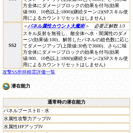
方全体にダメージブロックの効果を付与(効果
値:900、10色以上:1800)(継続ターン:2)(SPスキル使
用によるカウントリセットはしません)
＜
パネル属性カウント大魔術
＞
必要正解数 1/3
スキル反射を無視し、敵全体へ水・闇属性のダメ
ージ(効果値:100)、解答したパネルの総色数に応じ
SS2
てダメージアップ(上限値:30色で3600)、さらに味
方全体にダメージブロックの効果を付与(効果
値:900、10色以上:1800)(継続ターン:2)(SPスキル使
用によるカウントリセットはしません)
攻撃SS所持精霊評価一覧
潜在能力
通常時の潜在能力
パネルブーストII・水
水属性攻撃力アップIV
水属性HPアップIV