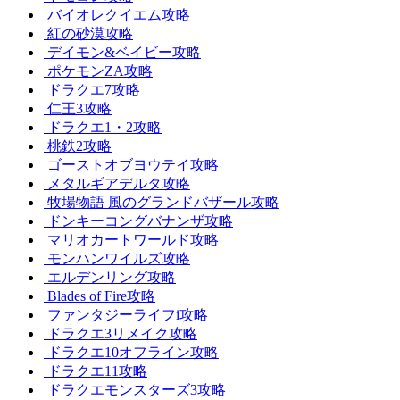
バイオレクイエム攻略
紅の砂漠攻略
デイモン&ベイビー攻略
ポケモンZA攻略
ドラクエ7攻略
仁王3攻略
ドラクエ1・2攻略
桃鉄2攻略
ゴーストオブヨウテイ攻略
メタルギアデルタ攻略
牧場物語 風のグランドバザール攻略
ドンキーコングバナンザ攻略
マリオカートワールド攻略
モンハンワイルズ攻略
エルデンリング攻略
Blades of Fire攻略
ファンタジーライフi攻略
ドラクエ3リメイク攻略
ドラクエ10オフライン攻略
ドラクエ11攻略
ドラクエモンスターズ3攻略