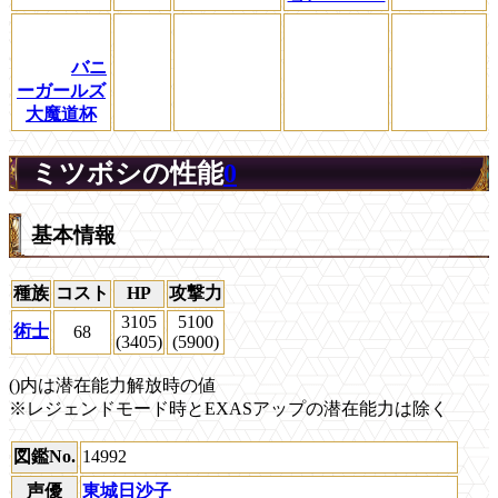
バニ
ーガールズ
大魔道杯
ミツボシの性能
0
基本情報
種族
コスト
HP
攻撃力
3105
5100
術士
68
(3405)
(5900)
()内は潜在能力解放時の値
※レジェンドモード時とEXASアップの潜在能力は除く
図鑑No.
14992
声優
東城日沙子