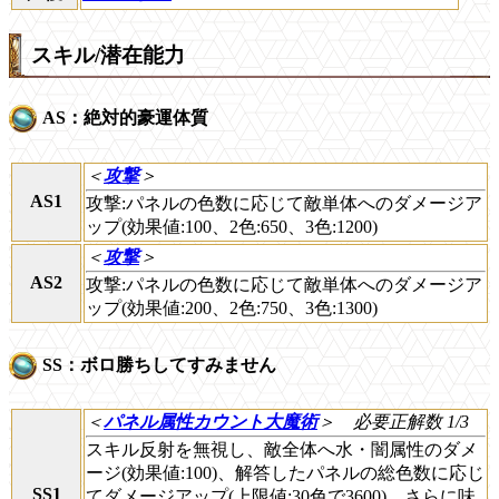
スキル/潜在能力
AS：絶対的豪運体質
＜
攻撃
＞
AS1
攻撃:パネルの色数に応じて敵単体へのダメージア
ップ(効果値:100、2色:650、3色:1200)
＜
攻撃
＞
AS2
攻撃:パネルの色数に応じて敵単体へのダメージア
ップ(効果値:200、2色:750、3色:1300)
SS：ボロ勝ちしてすみません
＜
パネル属性カウント大魔術
＞
必要正解数 1/3
スキル反射を無視し、敵全体へ水・闇属性のダメ
ージ(効果値:100)、解答したパネルの総色数に応じ
SS1
てダメージアップ(上限値:30色で3600)、さらに味