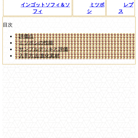
インゴットソフィ＆ソ
ミツボ
レプ
フィ
シ
ス
目次
評価点
ミツボシの性能
サンプルデッキと評価
入手方法/進化素材