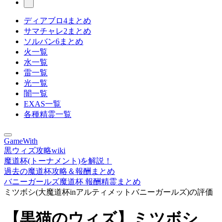
ディアブロ4まとめ
サマチャレ2まとめ
ソルバン6まとめ
火一覧
水一覧
雷一覧
光一覧
闇一覧
EXAS一覧
各種精霊一覧
GameWith
黒ウィズ攻略wiki
魔道杯(トーナメント)を解説！
過去の魔道杯攻略＆報酬まとめ
バニーガールズ魔道杯 報酬精霊まとめ
ミツボシ(大魔道杯inアルティメットバニーガールズ)の評価
【黒猫のウィズ】ミツボシ