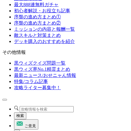
最大888連無料ガチャ
初心者解説・お役立ち記事
序盤の進め方まとめ①
序盤の進め方まとめ②
ミッションの内容と報酬一覧
敵スキルと対策まとめ
デッキ購入のおすすめを紹介
その他情報
黒ウィズクイズ問題一覧
黒ウィズ界No.1精霊まとめ
最新ニュース/おせニャん情報
特集/コラム記事
攻略ライター募集中！
検索
ご意見