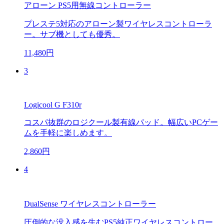
アローン PS5用無線コントローラー
プレステ5対応のアローン製ワイヤレスコントローラ
ー。サブ機としても優秀。
11,480円
3
Logicool G F310r
コスパ抜群のロジクール製有線パッド。幅広いPCゲー
ムを手軽に楽しめます。
2,860円
4
DualSense ワイヤレスコントローラー
圧倒的な没入感を生むPS5純正ワイヤレスコントロー