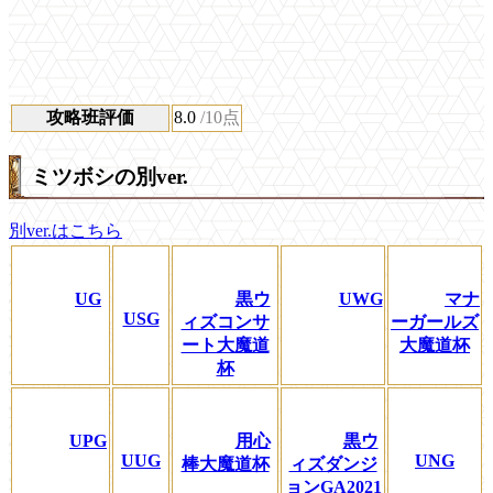
攻略班評価
8.0
/10点
ミツボシの別ver.
別ver.はこちら
UG
黒ウ
UWG
マナ
USG
ィズコンサ
ーガールズ
ート大魔道
大魔道杯
杯
UPG
用心
黒ウ
UUG
UNG
棒大魔道杯
ィズダンジ
ョンGA2021