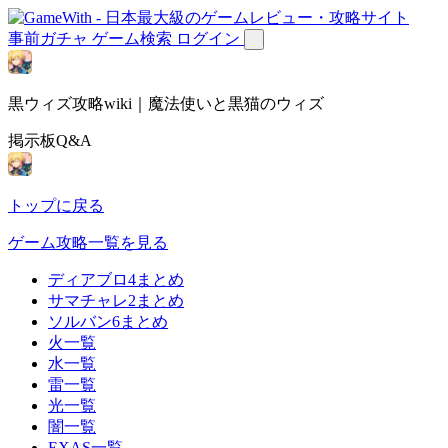
事前ガチャ
ゲーム検索
ログイン
黒ウィズ攻略wiki｜魔法使いと黒猫のウィズ
掲示板Q&A
トップに戻る
ゲーム攻略一覧を見る
ディアブロ4まとめ
サマチャレ2まとめ
ソルバン6まとめ
火一覧
水一覧
雷一覧
光一覧
闇一覧
EXAS一覧