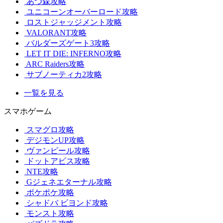
あつ森攻略
ユニコーンオーバーロード攻略
ロストジャッジメント攻略
VALORANT攻略
バルダーズゲート3攻略
LET IT DIE: INFERNO攻略
ARC Raiders攻略
サブノーティカ2攻略
一覧を見る
スマホゲーム
スマグロ攻略
デジモンUP攻略
ヴァンピール攻略
ドットアビス攻略
NTE攻略
Gジェネエターナル攻略
ポケポケ攻略
シャドバ ビヨンド攻略
モンスト攻略