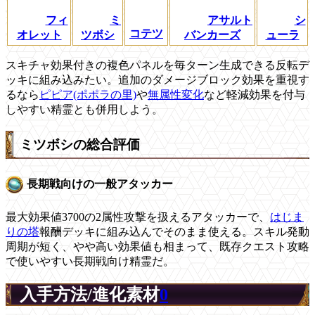
フィ
ミ
アサルト
シ
コテツ
オレット
ツボシ
バンカーズ
ューラ
スキチャ効果付きの複色パネルを毎ターン生成できる反転デ
ッキに組み込みたい。追加のダメージブロック効果を重視す
るなら
ピピア(ポポラの里)
や
無属性変化
など軽減効果を付与
しやすい精霊とも併用しよう。
ミツボシの総合評価
長期戦向けの一般アタッカー
最大効果値3700の2属性攻撃を扱えるアタッカーで、
はじま
りの塔
報酬デッキに組み込んでそのまま使える。スキル発動
周期が短く、やや高い効果値も相まって、既存クエスト攻略
で使いやすい長期戦向け精霊だ。
入手方法/進化素材
0