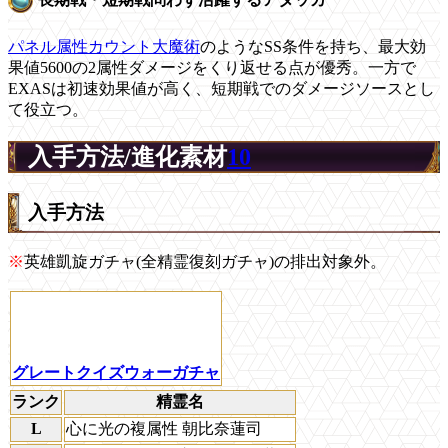
パネル属性カウント大魔術
のようなSS条件を持ち、最大効
果値5600の2属性ダメージをくり返せる点が優秀。一方で
EXASは初速効果値が高く、短期戦でのダメージソースとし
て役立つ。
入手方法/進化素材
10
入手方法
※
英雄凱旋ガチャ(全精霊復刻ガチャ)の排出対象外。
グレートクイズウォーガチャ
ランク
精霊名
L
心に光の複属性 朝比奈蓮司