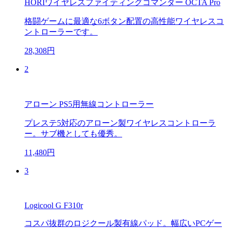
HORIワイヤレスファイティングコマンダー OCTA Pro
格闘ゲームに最適な6ボタン配置の高性能ワイヤレスコ
ントローラーです。
28,308円
2
アローン PS5用無線コントローラー
プレステ5対応のアローン製ワイヤレスコントローラ
ー。サブ機としても優秀。
11,480円
3
Logicool G F310r
コスパ抜群のロジクール製有線パッド。幅広いPCゲー