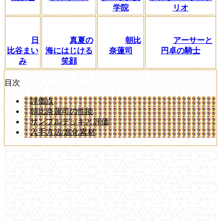
学院
リオ
日
真夏の
朝比
アーサーと
比谷まい
海にはじける
奈蓮司
円卓の騎士
み
笑顔
目次
評価点
朝比奈蓮司の性能
サンプルデッキと評価
入手方法/進化素材