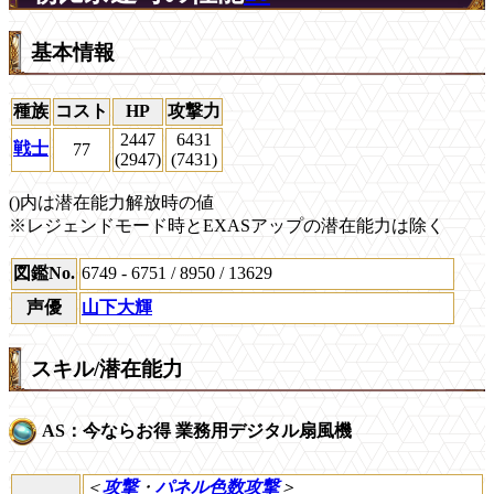
基本情報
種族
コスト
HP
攻撃力
2447
6431
戦士
77
(2947)
(7431)
()内は潜在能力解放時の値
※レジェンドモード時とEXASアップの潜在能力は除く
図鑑No.
6749 - 6751 / 8950 / 13629
声優
山下大輝
スキル/潜在能力
AS：今ならお得 業務用デジタル扇風機
＜
攻撃
・
パネル色数攻撃
＞