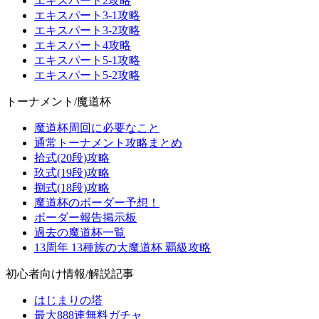
エキスパート2攻略
エキスパート3-1攻略
エキスパート3-2攻略
エキスパート4攻略
エキスパート5-1攻略
エキスパート5-2攻略
トーナメント/魔道杯
魔道杯周回に必要なこと
通常トーナメント攻略まとめ
拾式(20段)攻略
玖式(19段)攻略
捌式(18段)攻略
魔道杯のボーダー予想！
ボーダー報告掲示板
過去の魔道杯一覧
13周年 13種族の大魔道杯 覇級攻略
初心者向け情報/解説記事
はじまりの塔
最大888連無料ガチャ