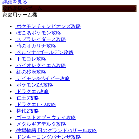
詳細を見る
攻略取扱いゲーム
家庭用ゲーム機
ポケモンチャンピオンズ攻略
ぽこあポケモン攻略
スプラレイダース攻略
時のオカリナ攻略
ペルソナ4ゴールデン攻略
トモコレ攻略
バイオレクイエム攻略
紅の砂漠攻略
デイモン&ベイビー攻略
ポケモンZA攻略
ドラクエ7攻略
仁王3攻略
ドラクエ1・2攻略
桃鉄2攻略
ゴーストオブヨウテイ攻略
メタルギアデルタ攻略
牧場物語 風のグランドバザール攻略
ドンキーコングバナンザ攻略