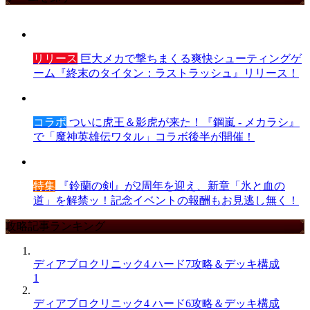
リリース
巨大メカで撃ちまくる爽快シューティングゲ
ーム『終末のタイタン：ラストラッシュ』リリース！
コラボ
ついに虎王＆影虎が来た！『鋼嵐 - メカラシ』
で「魔神英雄伝ワタル」コラボ後半が開催！
特集
『鈴蘭の剣』が2周年を迎え、新章「氷と血の
道」を解禁ッ！記念イベントの報酬もお見逃し無く！
攻略記事ランキング
ディアブロクリニック4 ハード7攻略＆デッキ構成
1
ディアブロクリニック4 ハード6攻略＆デッキ構成