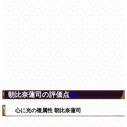
朝比奈蓮司の評価点
10
心に光の複属性 朝比奈蓮司