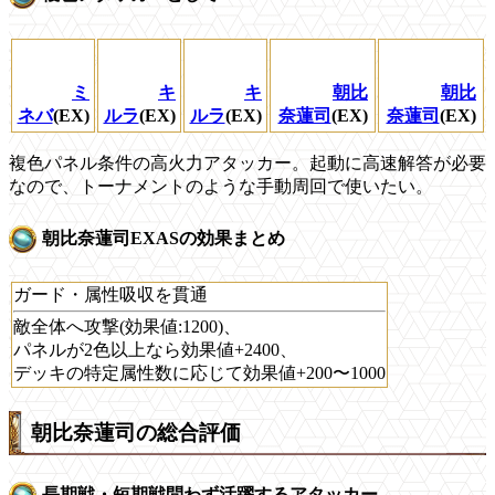
ミ
キ
キ
朝比
朝比
ネバ
(EX)
ルラ
(EX)
ルラ
(EX)
奈蓮司
(EX)
奈蓮司
(EX)
複色パネル条件の高火力アタッカー。起動に高速解答が必要
なので、トーナメントのような手動周回で使いたい。
朝比奈蓮司EXASの効果まとめ
ガード・属性吸収を貫通
敵全体へ攻撃(効果値:1200)、
パネルが2色以上なら効果値+2400、
デッキの特定属性数に応じて効果値+200〜1000
朝比奈蓮司の総合評価
長期戦・短期戦問わず活躍するアタッカー