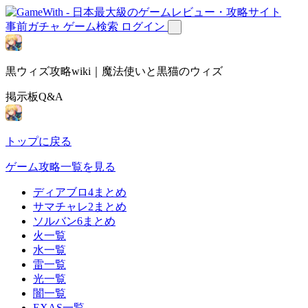
事前ガチャ
ゲーム検索
ログイン
黒ウィズ攻略wiki｜魔法使いと黒猫のウィズ
掲示板Q&A
トップに戻る
ゲーム攻略一覧を見る
ディアブロ4まとめ
サマチャレ2まとめ
ソルバン6まとめ
火一覧
水一覧
雷一覧
光一覧
闇一覧
EXAS一覧