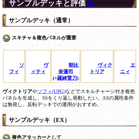
サンプルデッキと評価
10
サンプルデッキ（通常）
スキチャ＆複色パネルが重要
ソ
ヴ
朝比
ヴィク
エ
フィ
ィティ
奈蓮司
トリア
ニィ
(+
羅綺雷刀
)
ヴィクトリア
や
ソフィ(UPG)
などでスキルチャージ付き複色
パネルを生成し、SSをくり返し発動したい。ASの属性条件
は無視し、反転デッキでの運用がおすすめ。
サンプルデッキ（EX）
複色アタッカーとして