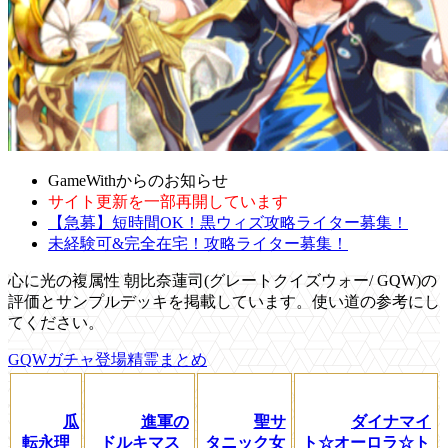
GameWithからのお知らせ
サイト更新を一部再開しています
【急募】短時間OK！黒ウィズ攻略ライター募集！
未経験可&完全在宅！攻略ライター募集！
心に光の複属性 朝比奈蓮司(グレートクイズウォー/ GQW)の
評価とサンプルデッキを掲載しています。使い道の参考にし
てください。
GQWガチャ登場精霊まとめ
瓜
進軍の
聖サ
ダイナマイ
転永理
ドルキマス
タニック女
ト☆オーロラ☆ト