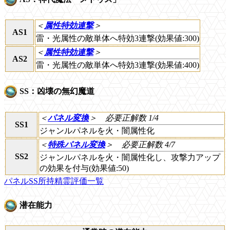
＜
属性特効連撃
＞
AS1
雷・光属性の敵単体へ特効3連撃(効果値:300)
＜
属性特効連撃
＞
AS2
雷・光属性の敵単体へ特効3連撃(効果値:400)
SS：凶壊の無幻魔道
＜
パネル変換
＞
必要正解数 1/4
SS1
ジャンルパネルを火・闇属性化
＜
特殊パネル変換
＞
必要正解数 4/7
SS2
ジャンルパネルを火・闇属性化し、攻撃力アップ
の効果を付与(効果値:50)
パネルSS所持精霊評価一覧
潜在能力