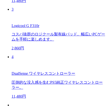
11,480円
3
Logicool G F310r
コスパ抜群のロジクール製有線パッド。幅広いPCゲー
ムを手軽に楽しめます。
2,860円
4
DualSense ワイヤレスコントローラー
圧倒的な没入感を生むPS5純正ワイヤレスコントロー
ラー。
11,480円