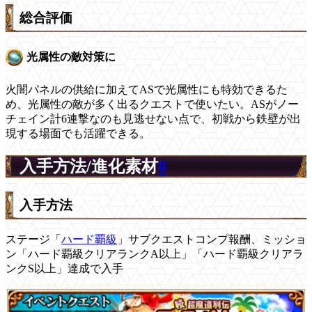
総合評価
光属性の敵対策に
火闇パネルの供給に加えてASで光属性にも特効できるた
め、光属性の敵が多く出るクエストで使いたい。ASがノー
チェイン計6連撃なのも見逃せない点で、初戦から鉄壁が出
現する場面でも活躍できる。
入手方法/進化素材
0
入手方法
ステージ「
ハード覇級
」サブクエストコンプ報酬、ミッショ
ン「ハード覇級クリアランクA以上」「ハード覇級クリアラ
ンクS以上」達成で入手