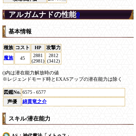
アルガムナドの性能
0
基本情報
種族
コスト
HP
攻撃力
2881
2812
魔族
45
(2981)
(3412)
()内は潜在能力解放時の値
※レジェンドモード時とEXASアップの潜在能力は除く
図鑑No.
6575 - 6577
声優
綿貫竜之介
スキル/潜在能力
AS：神代魔法「メトゥス」