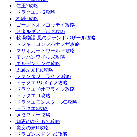
仁王3攻略
ドラクエ1・2攻略
桃鉄2攻略
ゴーストオブヨウテイ攻略
メタルギアデルタ攻略
牧場物語 風のグランドバザール攻略
ドンキーコングバナンザ攻略
マリオカートワールド攻略
モンハンワイルズ攻略
エルデンリング攻略
Blades of Fire攻略
ファンタジーライフi攻略
ドラクエ3リメイク攻略
ドラクエ10オフライン攻略
ドラクエ11攻略
ドラクエモンスターズ3攻略
ドラクエ6攻略
メタファー攻略
知恵のかりもの攻略
魔女の泉R攻略
ドラゴンズドグマ2攻略