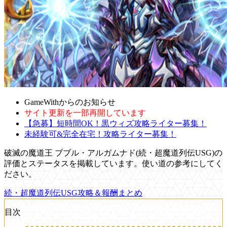
GameWithからのお知らせ
サイト更新を一部再開しています
【急募】短時間OK！黒ウィズ攻略ライター募集！
未経験可&完全在宅！攻略ライター募集！
破滅の魔道王 ブブル・アルガムナド(続・超魔道列伝USG)の
評価とステータスを掲載しています。使い道の参考にしてく
ださい。
続・超魔道列伝USG攻略＆報酬まとめ
目次