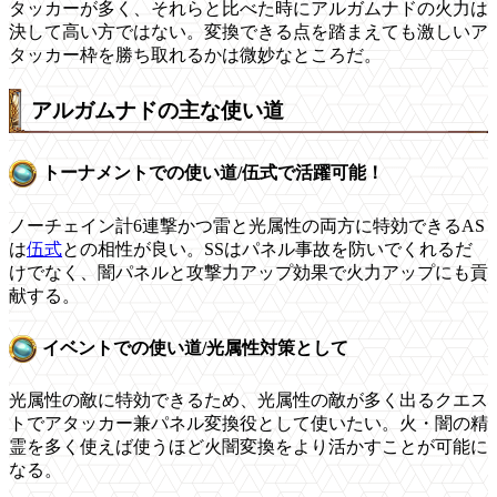
タッカーが多く、それらと比べた時にアルガムナドの火力は
決して高い方ではない。変換できる点を踏まえても激しいア
タッカー枠を勝ち取れるかは微妙なところだ。
アルガムナドの主な使い道
トーナメントでの使い道/伍式で活躍可能！
ノーチェイン計6連撃かつ雷と光属性の両方に特効できるAS
は
伍式
との相性が良い。SSはパネル事故を防いでくれるだ
けでなく、闇パネルと攻撃力アップ効果で火力アップにも貢
献する。
イベントでの使い道/光属性対策として
光属性の敵に特効できるため、光属性の敵が多く出るクエス
トでアタッカー兼パネル変換役として使いたい。火・闇の精
霊を多く使えば使うほど火闇変換をより活かすことが可能に
なる。