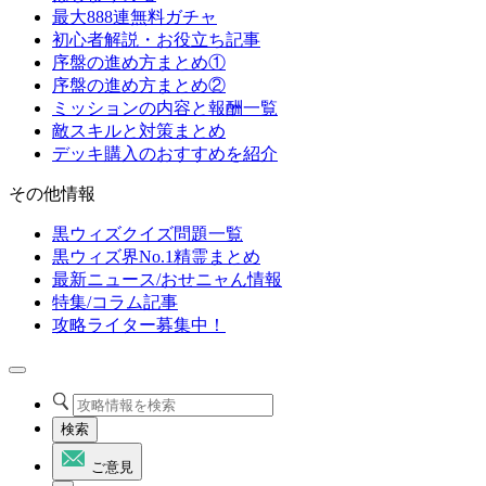
最大888連無料ガチャ
初心者解説・お役立ち記事
序盤の進め方まとめ①
序盤の進め方まとめ②
ミッションの内容と報酬一覧
敵スキルと対策まとめ
デッキ購入のおすすめを紹介
その他情報
黒ウィズクイズ問題一覧
黒ウィズ界No.1精霊まとめ
最新ニュース/おせニャん情報
特集/コラム記事
攻略ライター募集中！
検索
ご意見