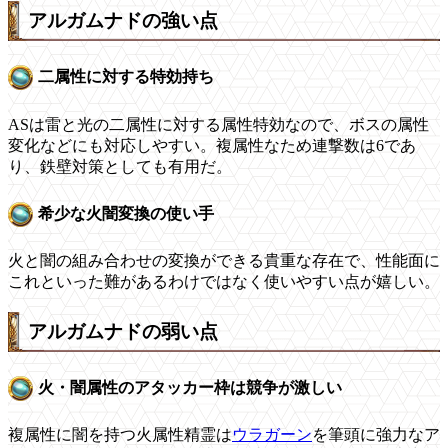
アルガムナドの強い点
二属性に対する特効持ち
ASは雷と光の二属性に対する属性特効なので、ボスの属性
変化などにも対応しやすい。複属性なため連撃数は6であ
り、鉄壁対策としても有用だ。
希少な火闇変換の使い手
火と闇の組み合わせの変換ができる貴重な存在で、性能面に
これといった難があるわけではなく使いやすい点が嬉しい。
アルガムナドの弱い点
火・闇属性のアタッカー枠は競争が激しい
複属性に闇を持つ火属性精霊は
ウラガーン
を筆頭に強力なア