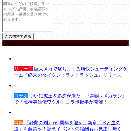
ゲームを探す
リリース
巨大メカで撃ちまくる爽快シューティングゲ
ーム『終末のタイタン：ラストラッシュ』リリース！
コラボ
ついに虎王＆影虎が来た！『鋼嵐 - メカラシ』
で「魔神英雄伝ワタル」コラボ後半が開催！
特集
『鈴蘭の剣』が2周年を迎え、新章「氷と血の
道」を解禁ッ！記念イベントの報酬もお見逃し無く！