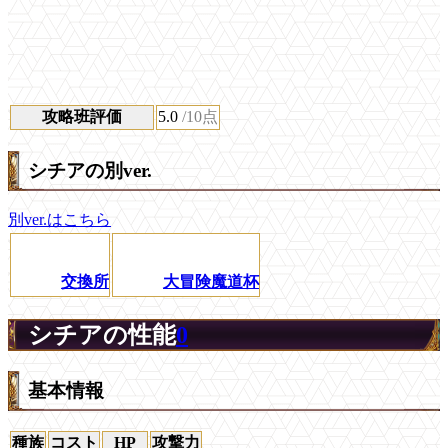
攻略班評価
5.0
/10点
シチアの別ver.
別ver.はこちら
交換所
大冒険魔道杯
シチアの性能
0
基本情報
種族
コスト
HP
攻撃力