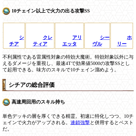
10チェイン以上で火力の出る攻撃SS
シ
クレ
アリ
シー
ホ
チア
ティア
エッタ
ヴル
リー
不利属性である雷属性対象の特効大魔術。特効対象以外に与
えるダメージを重視し、最速4Tで効果値5000の攻撃SSとし
て起用できる。味方のスキルで10チェイン溜めよう。
シチアの総合評価
高速周回用のスキル持ち
単色デッキの層を厚くできる精霊。初速に特化しつつ、10チ
ェインで火力がアップされる。
連鎖強撃
と併用するとベスト
だ。