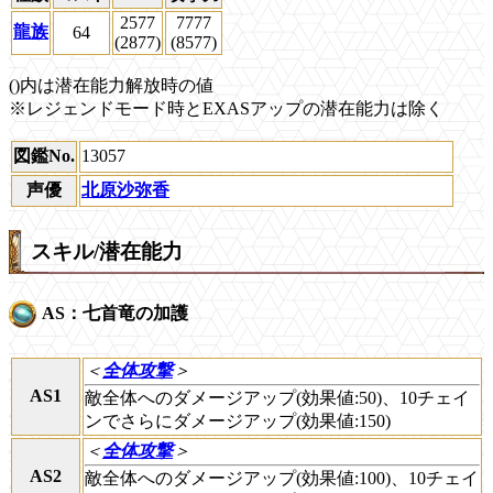
2577
7777
龍族
64
(2877)
(8577)
()内は潜在能力解放時の値
※レジェンドモード時とEXASアップの潜在能力は除く
図鑑No.
13057
声優
北原沙弥香
スキル/潜在能力
AS：七首竜の加護
＜
全体攻撃
＞
AS1
敵全体へのダメージアップ(効果値:50)、10チェイ
ンでさらにダメージアップ(効果値:150)
＜
全体攻撃
＞
AS2
敵全体へのダメージアップ(効果値:100)、10チェイ