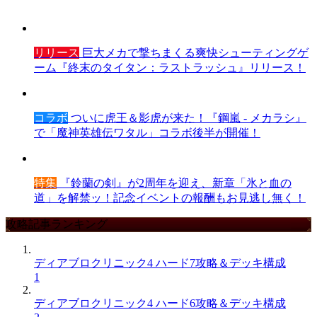
リリース
巨大メカで撃ちまくる爽快シューティングゲ
ーム『終末のタイタン：ラストラッシュ』リリース！
コラボ
ついに虎王＆影虎が来た！『鋼嵐 - メカラシ』
で「魔神英雄伝ワタル」コラボ後半が開催！
特集
『鈴蘭の剣』が2周年を迎え、新章「氷と血の
道」を解禁ッ！記念イベントの報酬もお見逃し無く！
攻略記事ランキング
ディアブロクリニック4 ハード7攻略＆デッキ構成
1
ディアブロクリニック4 ハード6攻略＆デッキ構成