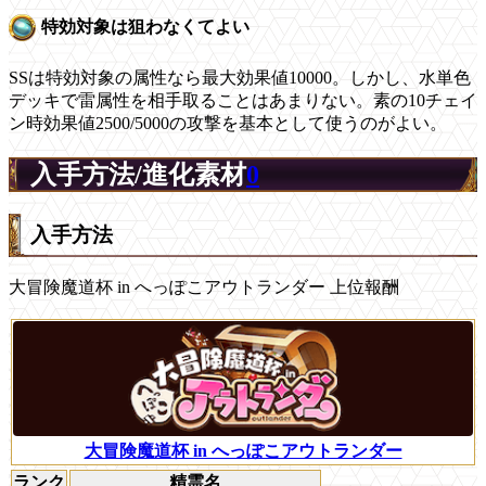
特効対象は狙わなくてよい
SSは特効対象の属性なら最大効果値10000。しかし、水単色
デッキで雷属性を相手取ることはあまりない。素の10チェイ
ン時効果値2500/5000の攻撃を基本として使うのがよい。
入手方法/進化素材
0
入手方法
大冒険魔道杯 in へっぽこアウトランダー 上位報酬
大冒険魔道杯 in へっぽこアウトランダー
ランク
精霊名