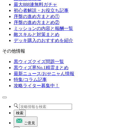
最大888連無料ガチャ
初心者解説・お役立ち記事
序盤の進め方まとめ①
序盤の進め方まとめ②
ミッションの内容と報酬一覧
敵スキルと対策まとめ
デッキ購入のおすすめを紹介
その他情報
黒ウィズクイズ問題一覧
黒ウィズ界No.1精霊まとめ
最新ニュース/おせニャん情報
特集/コラム記事
攻略ライター募集中！
検索
ご意見