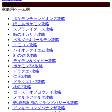
攻略取扱いゲーム
家庭用ゲーム機
ポケモンチャンピオンズ攻略
ぽこあポケモン攻略
スプラレイダース攻略
時のオカリナ攻略
ペルソナ4ゴールデン攻略
トモコレ攻略
バイオレクイエム攻略
紅の砂漠攻略
デイモン&ベイビー攻略
ポケモンZA攻略
ドラクエ7攻略
仁王3攻略
ドラクエ1・2攻略
桃鉄2攻略
ゴーストオブヨウテイ攻略
メタルギアデルタ攻略
牧場物語 風のグランドバザール攻略
ドンキーコングバナンザ攻略