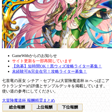
GameWithからのお知らせ
サイト更新を一部再開しています
【急募】短時間OK！黒ウィズ攻略ライター募集！
未経験可&完全在宅！攻略ライター募集！
七首竜の巫女 シチア・セプテム(大冒険魔道杯 in へっぽこア
ウトランダー)の評価とサンプルデッキを掲載しています。
使い道の参考にしてください。
大冒険魔道杯 報酬精霊まとめ
総合報酬
上位報酬
下位報酬