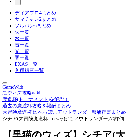
ディアブロ4まとめ
サマチャレ2まとめ
ソルバン6まとめ
火一覧
水一覧
雷一覧
光一覧
闇一覧
EXAS一覧
各種精霊一覧
GameWith
黒ウィズ攻略wiki
魔道杯(トーナメント)を解説！
過去の魔道杯攻略＆報酬まとめ
大冒険魔道杯 in へっぽこアウトランダー報酬精霊まとめ
シチア(大冒険魔道杯 in へっぽこアウトランダー)の評価
【黒猫のウィズ】シチア(大