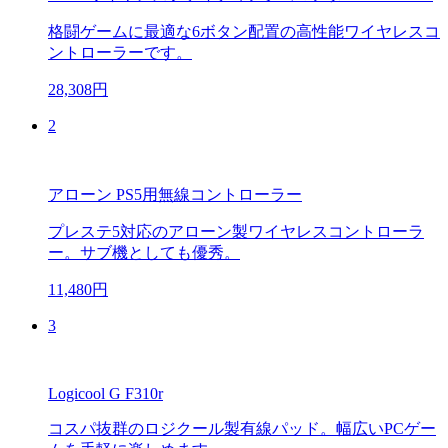
格闘ゲームに最適な6ボタン配置の高性能ワイヤレスコ
ントローラーです。
28,308円
2
アローン PS5用無線コントローラー
プレステ5対応のアローン製ワイヤレスコントローラ
ー。サブ機としても優秀。
11,480円
3
Logicool G F310r
コスパ抜群のロジクール製有線パッド。幅広いPCゲー