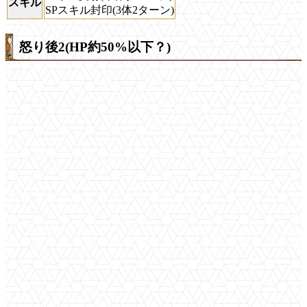
スキル
SPスキル封印(3体2ターン)
怒り後2(HP約50%以下？)