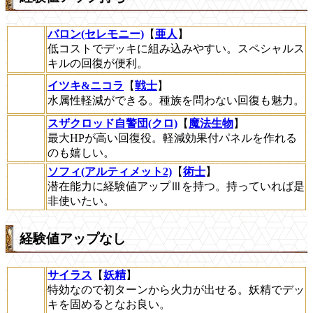
バロン(セレモニー)
【
亜人
】
低コストでデッキに組み込みやすい。スペシャルス
キルの回復が便利。
イツキ&ニコラ
【
戦士
】
水属性軽減ができる。種族を問わない回復も魅力。
スザクロッド自警団(クロ)
【
魔法生物
】
最大HPが高い回復役。軽減効果付パネルを作れる
のも嬉しい。
ソフィ(アルティメット2)
【
術士
】
潜在能力に経験値アップⅢを持つ。持っていれば是
非使いたい。
経験値アップなし
サイラス
【
妖精
】
特効なので初ターンから火力が出せる。妖精でデッ
キを固めるとなお良い。