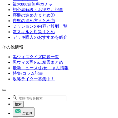
最大888連無料ガチャ
初心者解説・お役立ち記事
序盤の進め方まとめ①
序盤の進め方まとめ②
ミッションの内容と報酬一覧
敵スキルと対策まとめ
デッキ購入のおすすめを紹介
その他情報
黒ウィズクイズ問題一覧
黒ウィズ界No.1精霊まとめ
最新ニュース/おせニャん情報
特集/コラム記事
攻略ライター募集中！
検索
ご意見