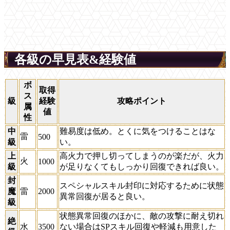
各級の早見表&経験値
ボ
取得
ス
級
経験
攻略ポイント
属
値
性
中
難易度は低め。とくに気をつけることはな
雷
500
級
い。
上
高火力で押し切ってしまうのが楽だが、火力
火
1000
級
が足りなくてもしっかり回復できれば良い。
封
スペシャルスキル封印に対応するために状態
魔
雷
2000
異常回復が居ると良い。
級
状態異常回復のほかに、敵の攻撃に耐え切れ
絶
水
3500
ない場合はSPスキル回復や軽減も用意した