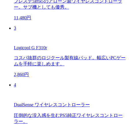
プレステ5対応のアローン製ワイヤレスコントローラ
ー。サブ機としても優秀。
11,480円
3
Logicool G F310r
コスパ抜群のロジクール製有線パッド。幅広いPCゲー
ムを手軽に楽しめます。
2,860円
4
DualSense ワイヤレスコントローラー
圧倒的な没入感を生むPS5純正ワイヤレスコントロー
ラー。