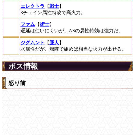
エレクトラ
【
戦士
】
3チェイン属性特攻で高火力。
ファム
【
術士
】
遅延は使いにくいが、ASの属性特効は強力だ。
ジグムント
【
亜人
】
水属性だが、艦隊で組めば相当な火力が出せる。
ボス情報
怒り前