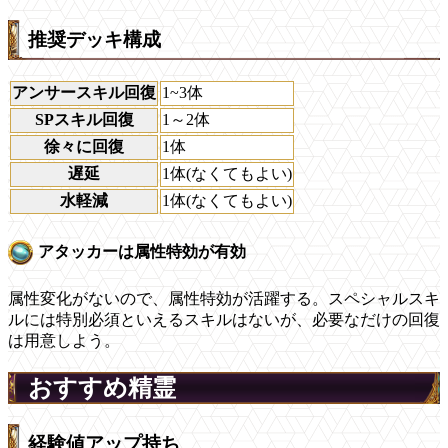
推奨デッキ構成
アンサースキル回復
1~3体
SPスキル回復
1～2体
徐々に回復
1体
遅延
1体(なくてもよい)
水軽減
1体(なくてもよい)
アタッカーは属性特効が有効
属性変化がないので、属性特効が活躍する。スペシャルスキ
ルには特別必須といえるスキルはないが、必要なだけの回復
は用意しよう。
おすすめ精霊
経験値アップ持ち