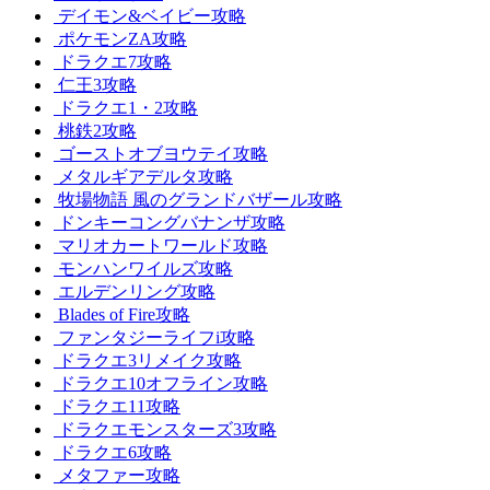
デイモン&ベイビー攻略
ポケモンZA攻略
ドラクエ7攻略
仁王3攻略
ドラクエ1・2攻略
桃鉄2攻略
ゴーストオブヨウテイ攻略
メタルギアデルタ攻略
牧場物語 風のグランドバザール攻略
ドンキーコングバナンザ攻略
マリオカートワールド攻略
モンハンワイルズ攻略
エルデンリング攻略
Blades of Fire攻略
ファンタジーライフi攻略
ドラクエ3リメイク攻略
ドラクエ10オフライン攻略
ドラクエ11攻略
ドラクエモンスターズ3攻略
ドラクエ6攻略
メタファー攻略