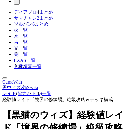
ディアブロ4まとめ
サマチャレ2まとめ
ソルバン6まとめ
火一覧
水一覧
雷一覧
光一覧
闇一覧
EXAS一覧
各種精霊一覧
GameWith
黒ウィズ攻略wiki
レイド(協力バトル)一覧
経験値レイド「境界の修練場」絶級攻略＆デッキ構成
【黒猫のウィズ】経験値レイ
ド「境界の修練場」絶級攻略