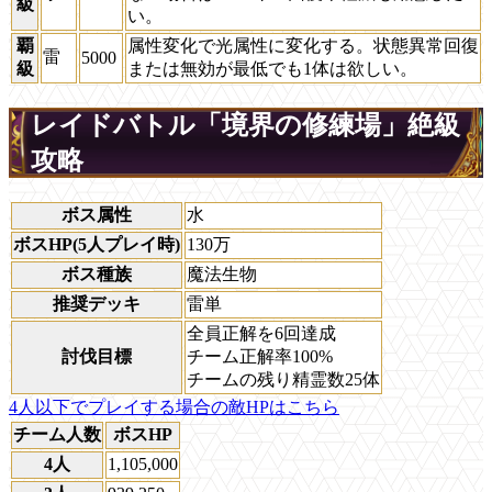
級
い。
覇
属性変化で光属性に変化する。状態異常回復
雷
5000
級
または無効が最低でも1体は欲しい。
レイドバトル「境界の修練場」絶級
攻略
ボス属性
水
ボスHP(5人プレイ時)
130万
ボス種族
魔法生物
推奨デッキ
雷単
全員正解を6回達成
討伐目標
チーム正解率100%
チームの残り精霊数25体
4人以下でプレイする場合の敵HPはこちら
チーム人数
ボスHP
4人
1,105,000