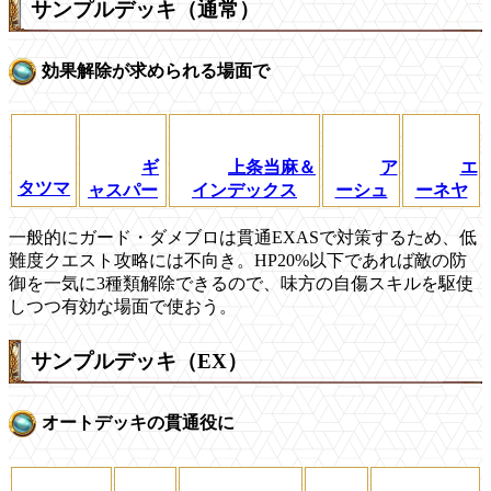
サンプルデッキ（通常）
効果解除が求められる場面で
ギ
上条当麻＆
ア
エ
タツマ
ャスパー
インデックス
ーシュ
ーネヤ
一般的にガード・ダメブロは貫通EXASで対策するため、低
難度クエスト攻略には不向き。HP20%以下であれば敵の防
御を一気に3種類解除できるので、味方の自傷スキルを駆使
しつつ有効な場面で使おう。
サンプルデッキ（EX）
オートデッキの貫通役に