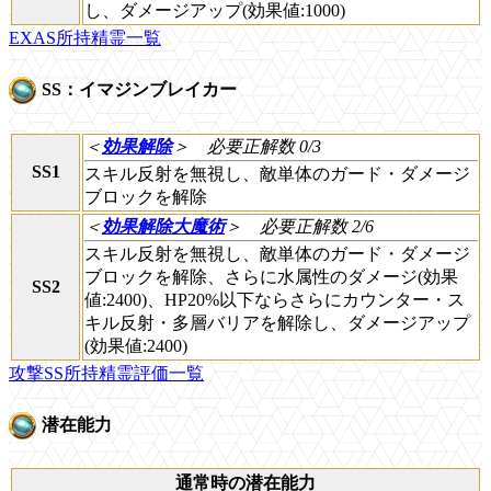
し、ダメージアップ(効果値:1000)
EXAS所持精霊一覧
SS：イマジンブレイカー
＜
効果解除
＞
必要正解数 0/3
SS1
スキル反射を無視し、敵単体のガード・ダメージ
ブロックを解除
＜
効果解除大魔術
＞
必要正解数 2/6
スキル反射を無視し、敵単体のガード・ダメージ
ブロックを解除、さらに水属性のダメージ(効果
SS2
値:2400)、HP20%以下ならさらにカウンター・ス
キル反射・多層バリアを解除し、ダメージアップ
(効果値:2400)
攻撃SS所持精霊評価一覧
潜在能力
通常時の潜在能力