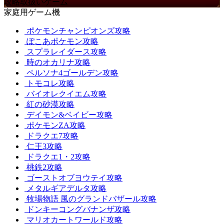
攻略取扱いゲーム
家庭用ゲーム機
ポケモンチャンピオンズ攻略
ぽこあポケモン攻略
スプラレイダース攻略
時のオカリナ攻略
ペルソナ4ゴールデン攻略
トモコレ攻略
バイオレクイエム攻略
紅の砂漠攻略
デイモン&ベイビー攻略
ポケモンZA攻略
ドラクエ7攻略
仁王3攻略
ドラクエ1・2攻略
桃鉄2攻略
ゴーストオブヨウテイ攻略
メタルギアデルタ攻略
牧場物語 風のグランドバザール攻略
ドンキーコングバナンザ攻略
マリオカートワールド攻略