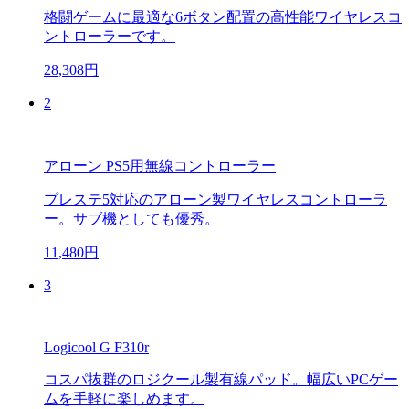
格闘ゲームに最適な6ボタン配置の高性能ワイヤレスコ
ントローラーです。
28,308円
2
アローン PS5用無線コントローラー
プレステ5対応のアローン製ワイヤレスコントローラ
ー。サブ機としても優秀。
11,480円
3
Logicool G F310r
コスパ抜群のロジクール製有線パッド。幅広いPCゲー
ムを手軽に楽しめます。