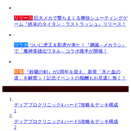
リリース
巨大メカで撃ちまくる爽快シューティングゲ
ーム『終末のタイタン：ラストラッシュ』リリース！
コラボ
ついに虎王＆影虎が来た！『鋼嵐 - メカラシ』
で「魔神英雄伝ワタル」コラボ後半が開催！
特集
『鈴蘭の剣』が2周年を迎え、新章「氷と血の
道」を解禁ッ！記念イベントの報酬もお見逃し無く！
攻略記事ランキング
ディアブロクリニック4 ハード7攻略＆デッキ構成
1
ディアブロクリニック4 ハード6攻略＆デッキ構成
2