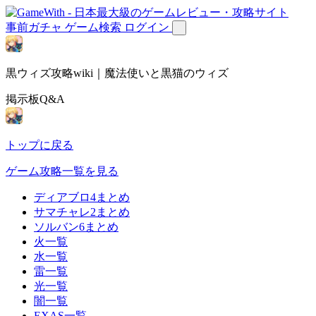
事前ガチャ
ゲーム検索
ログイン
黒ウィズ攻略wiki｜魔法使いと黒猫のウィズ
掲示板Q&A
トップに戻る
ゲーム攻略一覧を見る
ディアブロ4まとめ
サマチャレ2まとめ
ソルバン6まとめ
火一覧
水一覧
雷一覧
光一覧
闇一覧
EXAS一覧