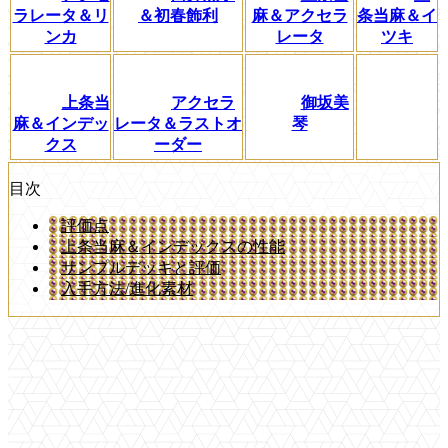
ラレータ＆リ
＆初春飾利
麻＆アクセラ
条当麻＆イ
ンカ
レータ
ツキ
上条当
アクセラ
御坂美
麻＆インデッ
レータ＆ラストオ
琴
クス
ーダー
目次
評価点
上条当麻＆インデックスの性能
サンプルデッキと評価
入手方法/進化素材