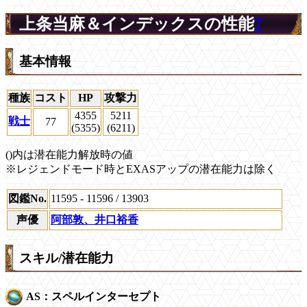
上条当麻＆インデックスの性能
7
基本情報
種族
コスト
HP
攻撃力
4355
5211
戦士
77
(5355)
(6211)
()内は潜在能力解放時の値
※レジェンドモード時とEXASアップの潜在能力は除く
図鑑No.
11595 - 11596 / 13903
声優
阿部敦、井口裕香
スキル/潜在能力
AS：スペルインターセプト