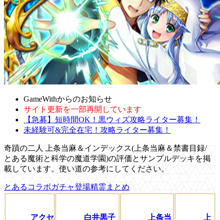
GameWithからのお知らせ
サイト更新を一部再開しています
【急募】短時間OK！黒ウィズ攻略ライター募集！
未経験可&完全在宅！攻略ライター募集！
奇蹟の二人 上条当麻＆インデックス(上条当麻＆禁書目録/
とある魔術と科学の魔道学園)の評価とサンプルデッキを掲
載しています。使い道の参考にしてください。
とあるコラボガチャ登場精霊まとめ
アクセ
白井黒子
上条当
上