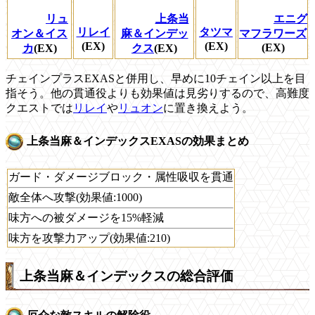
リュ
上条当
エニグ
リレイ
タツマ
オン＆イス
麻＆インデッ
マフラワーズ
(EX)
(EX)
(EX)
カ
(EX)
クス
(EX)
チェインプラスEXASと併用し、早めに10チェイン以上を目
指そう。他の貫通役よりも効果値は見劣りするので、高難度
クエストでは
リレイ
や
リュオン
に置き換えよう。
上条当麻＆インデックスEXASの効果まとめ
ガード・ダメージブロック・属性吸収を貫通
敵全体へ攻撃(効果値:1000)
味方への被ダメージを15%軽減
味方を攻撃力アップ(効果値:210)
上条当麻＆インデックスの総合評価