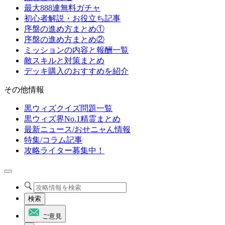
最大888連無料ガチャ
初心者解説・お役立ち記事
序盤の進め方まとめ①
序盤の進め方まとめ②
ミッションの内容と報酬一覧
敵スキルと対策まとめ
デッキ購入のおすすめを紹介
その他情報
黒ウィズクイズ問題一覧
黒ウィズ界No.1精霊まとめ
最新ニュース/おせニャん情報
特集/コラム記事
攻略ライター募集中！
検索
ご意見