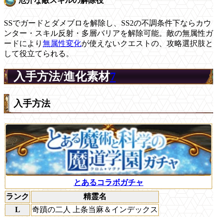
厄介な敵スキルの解除役
SSでガードとダメブロを解除し、SS2の不調条件下ならカウ
ンター・スキル反射・多層バリアを解除可能。敵の無属性ガ
ードにより
無属性変化
が使えないクエストの、攻略選択肢と
して役立てられる。
入手方法/進化素材
7
入手方法
とあるコラボガチャ
ランク
精霊名
L
奇蹟の二人 上条当麻＆インデックス