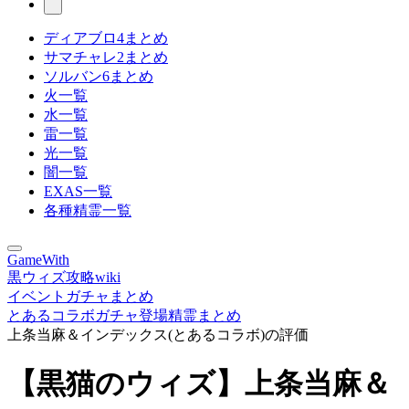
ディアブロ4まとめ
サマチャレ2まとめ
ソルバン6まとめ
火一覧
水一覧
雷一覧
光一覧
闇一覧
EXAS一覧
各種精霊一覧
GameWith
黒ウィズ攻略wiki
イベントガチャまとめ
とあるコラボガチャ登場精霊まとめ
上条当麻＆インデックス(とあるコラボ)の評価
【黒猫のウィズ】上条当麻＆