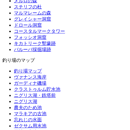
メルロの森
スチリフの杜
マルマレームの森
グレイシャー洞窟
ドロール洞窟
コースタルマークタワー
フォッシオ洞窟
キカトリーク塹壕跡
バルーバ採掘場跡
釣り場のマップ
釣り場マップ
ヴァナンス海岸
ガーディナ磯場
クラストゥルム貯水池
ニグリス湖・鉄塔前
ニグリス湖
農夫のため池
マラキアの古池
忘れじの水面
ゼクサム用水池