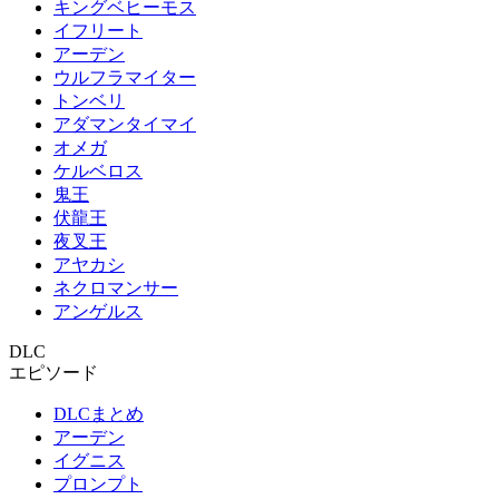
キングベヒーモス
イフリート
アーデン
ウルフラマイター
トンベリ
アダマンタイマイ
オメガ
ケルベロス
鬼王
伏龍王
夜叉王
アヤカシ
ネクロマンサー
アンゲルス
DLC
エピソード
DLCまとめ
アーデン
イグニス
プロンプト