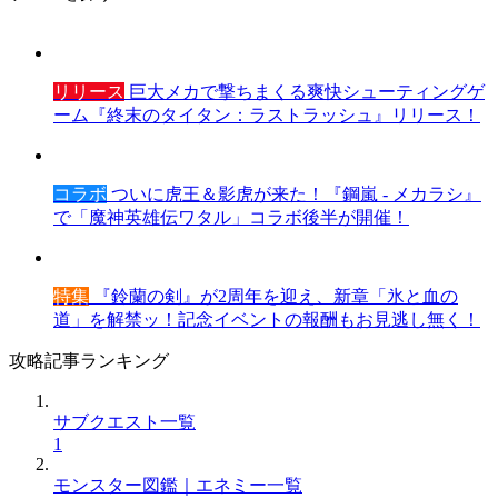
リリース
巨大メカで撃ちまくる爽快シューティングゲ
ーム『終末のタイタン：ラストラッシュ』リリース！
コラボ
ついに虎王＆影虎が来た！『鋼嵐 - メカラシ』
で「魔神英雄伝ワタル」コラボ後半が開催！
特集
『鈴蘭の剣』が2周年を迎え、新章「氷と血の
道」を解禁ッ！記念イベントの報酬もお見逃し無く！
攻略記事ランキング
サブクエスト一覧
1
モンスター図鑑｜エネミー一覧