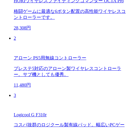
HORIワイヤレスファイティングコマンダー OCTA Pro
格闘ゲームに最適な6ボタン配置の高性能ワイヤレスコ
ントローラーです。
28,308円
2
アローン PS5用無線コントローラー
プレステ5対応のアローン製ワイヤレスコントローラ
ー。サブ機としても優秀。
11,480円
3
Logicool G F310r
コスパ抜群のロジクール製有線パッド。幅広いPCゲー