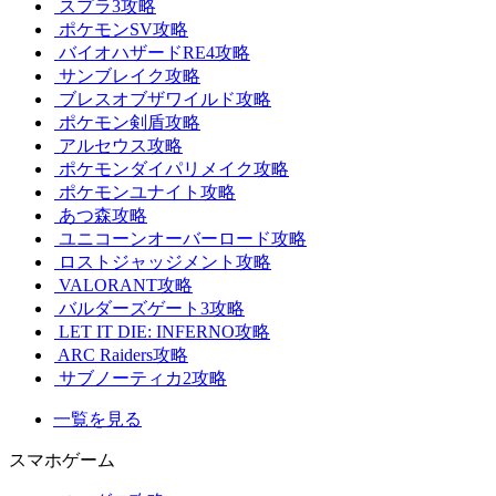
スプラ3攻略
ポケモンSV攻略
バイオハザードRE4攻略
サンブレイク攻略
ブレスオブザワイルド攻略
ポケモン剣盾攻略
アルセウス攻略
ポケモンダイパリメイク攻略
ポケモンユナイト攻略
あつ森攻略
ユニコーンオーバーロード攻略
ロストジャッジメント攻略
VALORANT攻略
バルダーズゲート3攻略
LET IT DIE: INFERNO攻略
ARC Raiders攻略
サブノーティカ2攻略
一覧を見る
スマホゲーム