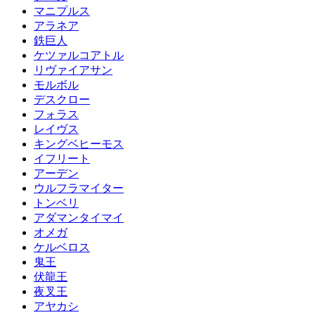
マニプルス
アラネア
鉄巨人
ケツァルコアトル
リヴァイアサン
モルボル
デスクロー
フォラス
レイヴス
キングベヒーモス
イフリート
アーデン
ウルフラマイター
トンベリ
アダマンタイマイ
オメガ
ケルベロス
鬼王
伏龍王
夜叉王
アヤカシ