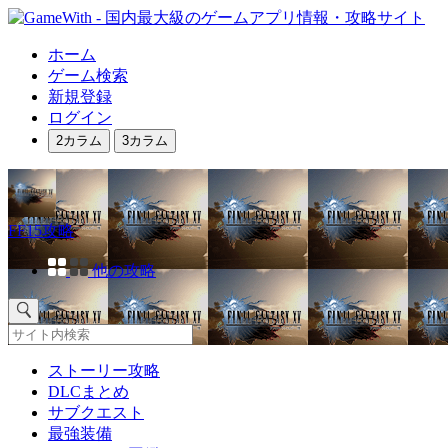
ホーム
ゲーム検索
新規登録
ログイン
2カラム
3カラム
FF15攻略
他の攻略
ストーリー攻略
DLCまとめ
サブクエスト
最強装備