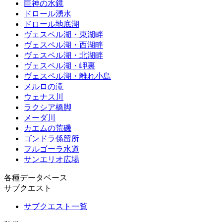
巨神の水鏡
ドロール湧水
ドロール地底湖
ヴェスペル湖・東湖畔
ヴェスペル湖・西湖畔
ヴェスペル湖・北湖畔
ヴェスペル湖・岬裏
ヴェスペル湖・離れ小島
メルロの滝
ウェナス川
ラクシア橋脚
メーダ川
カエムの荒磯
ゴンドラ係留所
フルゴーラ水道
サンエリオ広場
各種データベース
サブクエスト
サブクエスト一覧