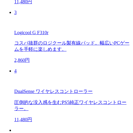
11,480円
3
Logicool G F310r
コスパ抜群のロジクール製有線パッド。幅広いPCゲー
ムを手軽に楽しめます。
2,860円
4
DualSense ワイヤレスコントローラー
圧倒的な没入感を生むPS5純正ワイヤレスコントロー
ラー。
11,480円