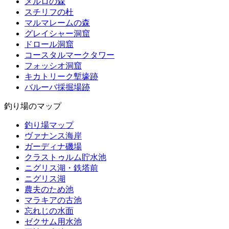
メルロの森
スチリフの杜
マルマレームの森
グレイシャー洞窟
ドロール洞窟
コースタルマークタワー
フォッシオ洞窟
キカトリーク塹壕跡
バルーバ採掘場跡
釣り場のマップ
釣り場マップ
ヴァナンス海岸
ガーディナ磯場
クラストゥルム貯水池
ニグリス湖・鉄塔前
ニグリス湖
農夫のため池
マラキアの古池
忘れじの水面
ゼクサム用水池