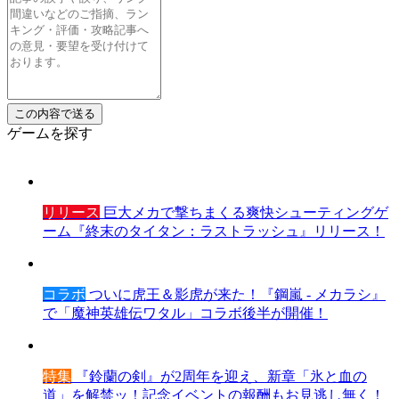
ゲームを探す
リリース
巨大メカで撃ちまくる爽快シューティングゲ
ーム『終末のタイタン：ラストラッシュ』リリース！
コラボ
ついに虎王＆影虎が来た！『鋼嵐 - メカラシ』
で「魔神英雄伝ワタル」コラボ後半が開催！
特集
『鈴蘭の剣』が2周年を迎え、新章「氷と血の
道」を解禁ッ！記念イベントの報酬もお見逃し無く！