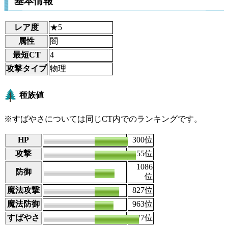
基本情報
レア度
★5
属性
闇
最短CT
4
攻撃タイプ
物理
種族値
※すばやさについては同じCT内でのランキングです。
HP
122
300
位
攻撃
153
55
位
1086
防御
81
位
魔法攻撃
85
827
位
魔法防御
84
963
位
すばやさ
118
177
位