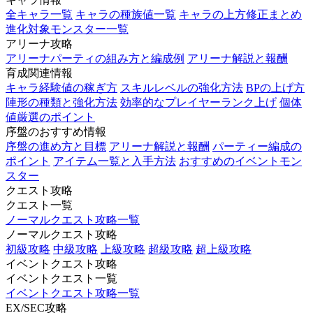
全キャラ一覧
キャラの種族値一覧
キャラの上方修正まとめ
進化対象モンスター一覧
アリーナ攻略
アリーナパーティの組み方と編成例
アリーナ解説と報酬
育成関連情報
キャラ経験値の稼ぎ方
スキルレベルの強化方法
BPの上げ方
陣形の種類と強化方法
効率的なプレイヤーランク上げ
個体
値厳選のポイント
序盤のおすすめ情報
序盤の進め方と目標
アリーナ解説と報酬
パーティー編成の
ポイント
アイテム一覧と入手方法
おすすめのイベントモン
スター
クエスト攻略
クエスト一覧
ノーマルクエスト攻略一覧
ノーマルクエスト攻略
初級攻略
中級攻略
上級攻略
超級攻略
超上級攻略
イベントクエスト攻略
イベントクエスト一覧
イベントクエスト攻略一覧
EX/SEC攻略