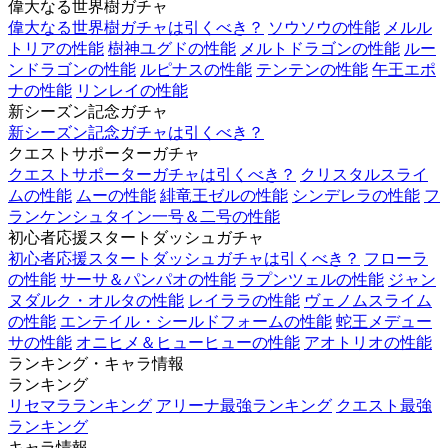
偉大なる世界樹ガチャ
偉大なる世界樹ガチャは引くべき？
ソウソウの性能
メルル
トリアの性能
樹神ユグドの性能
メルトドラゴンの性能
ルー
ンドラゴンの性能
ルピナスの性能
テンテンの性能
午王エポ
ナの性能
リンレイの性能
新シーズン記念ガチャ
新シーズン記念ガチャは引くべき？
クエストサポーターガチャ
クエストサポーターガチャは引くべき？
クリスタルスライ
ムの性能
ムーの性能
緋竜王ゼルの性能
シンデレラの性能
フ
ランケンシュタイン一号＆二号の性能
初心者応援スタートダッシュガチャ
初心者応援スタートダッシュガチャは引くべき？
フローラ
の性能
サーサ＆パンパオの性能
ラプンツェルの性能
ジャン
ヌダルク・オルタの性能
レイララの性能
ヴェノムスライム
の性能
エンテイル・シールドフォームの性能
蛇王メデュー
サの性能
オニヒメ＆ヒューヒューの性能
アオトリオの性能
ランキング・キャラ情報
ランキング
リセマラランキング
アリーナ最強ランキング
クエスト最強
ランキング
キャラ情報