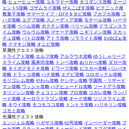
略
ヒューヒュー攻略
ユキマドー攻略
タコダンス攻略
エージ
ェントS攻略
ゴザムライ攻略
ぜんこぱす攻略
ピクニック座
敷童子攻略
サマーライブ・DJマタタビ攻略
プカプカ攻略
コ
ハダ攻略
エグブ攻略
スノーディア攻略
モチール攻略
ハーマ
オ攻略
ペペル攻略
ポクチン攻略
ペリーム攻略
ドラゴンスラ
イム攻略
ウルウル攻略
マナーテ攻略
ニギリメン攻略
スカッ
チュ攻略
パトロ攻略
アトラ攻略
ソラライト攻略
おゆばぁ攻
略
クマキジ攻略
オニビ攻略
草属性クエスト攻略
ドライアド攻略
エルフ攻略
アルラウネ攻略
ゆうしゃリーフ
スライム攻略
風来坊攻略
トンベ攻略
ぬりかべ攻略
ダガー攻
略
タイボクモドキ攻略
ドワーフ攻略
ビスカー攻略
パンパオ
攻略
ドラッコ攻略
ハナ攻略
エグピ攻略
コロポックル攻略
モリゴレム攻略
やわら攻略
ヤシヤシ攻略
学園祭・リザード
マン攻略
ウッシャ攻略
ハナヒュードロ攻略
ソードアラ攻略
タツノシン攻略
チョコミン攻略
ブロ攻略
コガレ攻略
ランバ
ード攻略
オーロラドラゴン攻略
オーク攻略
ジジスライム攻
略
キウイ攻略
モコモココ攻略
トントラ攻略
ハリキリン攻略
コモミ攻略
光属性クエスト攻略
エンジェル攻略
ペガサス攻略
62号攻略
インベーダー攻略
プ
ーカ攻略
クラッキー攻略
キューピッド攻略
ネブダ攻略
ハイ