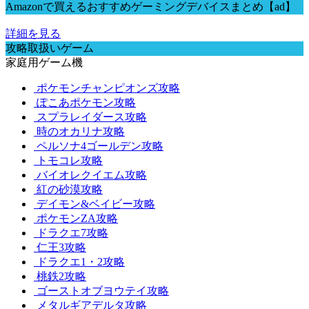
Amazonで買えるおすすめゲーミングデバイスまとめ【ad】
詳細を見る
攻略取扱いゲーム
家庭用ゲーム機
ポケモンチャンピオンズ攻略
ぽこあポケモン攻略
スプラレイダース攻略
時のオカリナ攻略
ペルソナ4ゴールデン攻略
トモコレ攻略
バイオレクイエム攻略
紅の砂漠攻略
デイモン&ベイビー攻略
ポケモンZA攻略
ドラクエ7攻略
仁王3攻略
ドラクエ1・2攻略
桃鉄2攻略
ゴーストオブヨウテイ攻略
メタルギアデルタ攻略