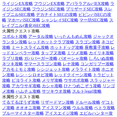
ライジンEX攻略
フウジンEX攻略
アバララアルバEX攻略
ラ
イジンSEC攻略
フウジンSEC攻略
ブリザードSEC攻略
スレ
イプニルSEC攻略
デカナイトSECの攻略
ピピンパSECの攻
略
マホーバSEC攻略
シャンレイSEC攻略
マー坊SEC攻略
ス
レイプニル(進化)SEC攻略
火属性クエスト攻略
コボルト攻略
アータル攻略
いったんもめん攻略
ジャックオ
ランタン攻略
レッドホットクラブ攻略
スラゴン攻略
ネコビ
攻略
ミートスライム攻略
ホットドッグ攻略
座敷童子攻略
レ
ッドエンペラー攻略
タップヌ攻略
ミツメ攻略
カイリキ攻略
ラブリ攻略
ガババーガー攻略
パオーシャ攻略
しろいぬ攻略
ネツキ攻略
サマースラゴン攻略
レナ攻略
コンガリブー攻略
アカモミモミ攻略
シシジェット攻略
メラライト攻略
ホニオ
ン攻略
レン・シロオビ攻略
レッドクイーン攻略
トラビット
攻略
ピヨライト攻略
メリザ攻略
ウサポポ攻略
スラッジャー
攻略
アカウサギ攻略
カシャ攻略
ひとつめこぞう攻略
リンゴ
メ攻略
ハムチュ攻略
サツキウオ攻略
スルト[egg]攻略
水属性クエスト攻略
てるてるぼうず攻略
リザードマン攻略
ドルール攻略
ゲコト
ノ攻略
オオオニ攻略
アイスマン攻略
ウルル攻略
ペトラ攻略
ブルーマイスター攻略
アイスエイジ攻略
エビルハンター攻