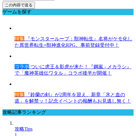
ゲームを探す
特集
『モンスターループ：獣神転生』名将がケモ化し
た異世界転生×獣神進化RPG。事前登録受付中！
コラボ
ついに虎王＆影虎が来た！『鋼嵐 - メカラシ』
で「魔神英雄伝ワタル」コラボ後半が開催！
特集
『鈴蘭の剣』が2周年を迎え、新章「氷と血の
道」を解禁ッ！記念イベントの報酬もお見逃し無く！
攻略記事ランキング
攻略Tips
1