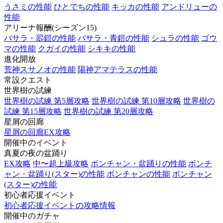
うさミの性能
ひとでちの性能
キッカの性能
アンドリューの
性能
アリーナ報酬(シーズン15)
バサラ・翆鎧の性能
バサラ・青鎧の性能
シュラの性能
ゴウ
マの性能
クガイの性能
シキキの性能
進化開放
荒神スサノオの性能
陽神アマテラスの性能
常設クエスト
世界樹の試練
世界樹の試練 第5層攻略
世界樹の試練 第10層攻略
世界樹の
試練 第15層攻略
世界樹の試練 第20層攻略
星屑の回廊
星屑の回廊EX攻略
開催中のイベント
真夏の夜の盆踊り
EX攻略
中〜超上級攻略
ボンチャン・盆踊りの性能
ボンチ
ャン・盆踊り(スター)の性能
ボンチャンの性能
ボンチャン
(スター)の性能
初心者応援イベント
初心者応援イベントの攻略情報
開催中のガチャ