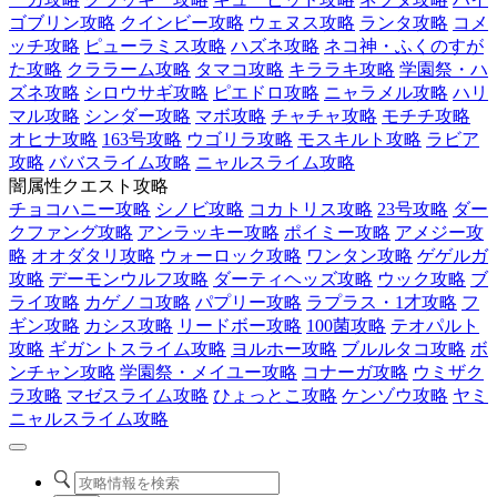
ゴブリン攻略
クインビー攻略
ウェヌス攻略
ランタ攻略
コメ
ッチ攻略
ピューラミス攻略
ハズネ攻略
ネコ神・ふくのすが
た攻略
クララーム攻略
タマコ攻略
キララキ攻略
学園祭・ハ
ズネ攻略
シロウサギ攻略
ピエドロ攻略
ニャラメル攻略
ハリ
マル攻略
シンダー攻略
マボ攻略
チャチャ攻略
モチチ攻略
オヒナ攻略
163号攻略
ウゴリラ攻略
モスキルト攻略
ラビア
攻略
ババスライム攻略
ニャルスライム攻略
闇属性クエスト攻略
チョコハニー攻略
シノビ攻略
コカトリス攻略
23号攻略
ダー
クファング攻略
アンラッキー攻略
ポイミー攻略
アメジー攻
略
オオダタリ攻略
ウォーロック攻略
ワンタン攻略
ゲゲルガ
攻略
デーモンウルフ攻略
ダーティヘッズ攻略
ウック攻略
ブ
ライ攻略
カゲノコ攻略
パプリー攻略
ラプラス・1才攻略
フ
ギン攻略
カシス攻略
リードボー攻略
100菌攻略
テオパルト
攻略
ギガントスライム攻略
ヨルホー攻略
ブルルタコ攻略
ボ
ンチャン攻略
学園祭・メイユー攻略
コナーガ攻略
ウミザク
ラ攻略
マゼスライム攻略
ひょっとこ攻略
ケンゾウ攻略
ヤミ
ニャルスライム攻略