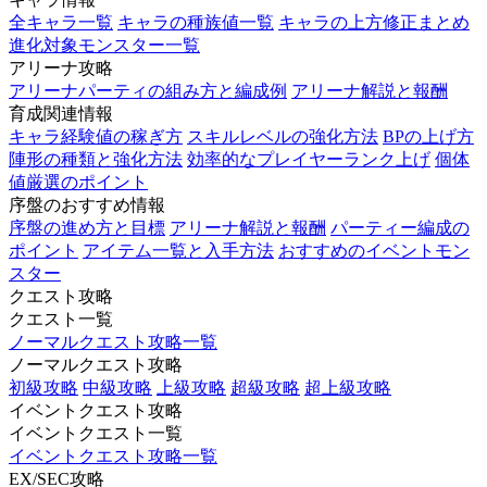
全キャラ一覧
キャラの種族値一覧
キャラの上方修正まとめ
進化対象モンスター一覧
アリーナ攻略
アリーナパーティの組み方と編成例
アリーナ解説と報酬
育成関連情報
キャラ経験値の稼ぎ方
スキルレベルの強化方法
BPの上げ方
陣形の種類と強化方法
効率的なプレイヤーランク上げ
個体
値厳選のポイント
序盤のおすすめ情報
序盤の進め方と目標
アリーナ解説と報酬
パーティー編成の
ポイント
アイテム一覧と入手方法
おすすめのイベントモン
スター
クエスト攻略
クエスト一覧
ノーマルクエスト攻略一覧
ノーマルクエスト攻略
初級攻略
中級攻略
上級攻略
超級攻略
超上級攻略
イベントクエスト攻略
イベントクエスト一覧
イベントクエスト攻略一覧
EX/SEC攻略