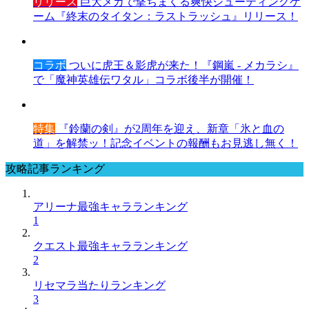
リリース
巨大メカで撃ちまくる爽快シューティングゲ
ーム『終末のタイタン：ラストラッシュ』リリース！
コラボ
ついに虎王＆影虎が来た！『鋼嵐 - メカラシ』
で「魔神英雄伝ワタル」コラボ後半が開催！
特集
『鈴蘭の剣』が2周年を迎え、新章「氷と血の
道」を解禁ッ！記念イベントの報酬もお見逃し無く！
攻略記事ランキング
アリーナ最強キャラランキング
1
クエスト最強キャラランキング
2
リセマラ当たりランキング
3