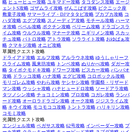
略
ヒューヒュー攻略
ユキマドー攻略
タコダンス攻略
エージ
ェントS攻略
ゴザムライ攻略
ぜんこぱす攻略
ピクニック座
敷童子攻略
サマーライブ・DJマタタビ攻略
プカプカ攻略
コ
ハダ攻略
エグブ攻略
スノーディア攻略
モチール攻略
ハーマ
オ攻略
ペペル攻略
ポクチン攻略
ペリーム攻略
ドラゴンスラ
イム攻略
ウルウル攻略
マナーテ攻略
ニギリメン攻略
スカッ
チュ攻略
パトロ攻略
アトラ攻略
ソラライト攻略
おゆばぁ攻
略
クマキジ攻略
オニビ攻略
草属性クエスト攻略
ドライアド攻略
エルフ攻略
アルラウネ攻略
ゆうしゃリーフ
スライム攻略
風来坊攻略
トンベ攻略
ぬりかべ攻略
ダガー攻
略
タイボクモドキ攻略
ドワーフ攻略
ビスカー攻略
パンパオ
攻略
ドラッコ攻略
ハナ攻略
エグピ攻略
コロポックル攻略
モリゴレム攻略
やわら攻略
ヤシヤシ攻略
学園祭・リザード
マン攻略
ウッシャ攻略
ハナヒュードロ攻略
ソードアラ攻略
タツノシン攻略
チョコミン攻略
ブロ攻略
コガレ攻略
ランバ
ード攻略
オーロラドラゴン攻略
オーク攻略
ジジスライム攻
略
キウイ攻略
モコモココ攻略
トントラ攻略
ハリキリン攻略
コモミ攻略
光属性クエスト攻略
エンジェル攻略
ペガサス攻略
62号攻略
インベーダー攻略
プ
ーカ攻略
クラッキー攻略
キューピッド攻略
ネブダ攻略
ハイ