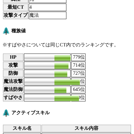
最短CT
4
攻撃タイプ
魔法
種族値
※すばやさについては同じCT内でのランキングです。
HP
102
779
位
攻撃
88
714
位
防御
90
727
位
魔法攻撃
152
62
位
魔法防御
92
645
位
すばやさ
111
220
位
アクティブスキル
スキル名
スキル内容