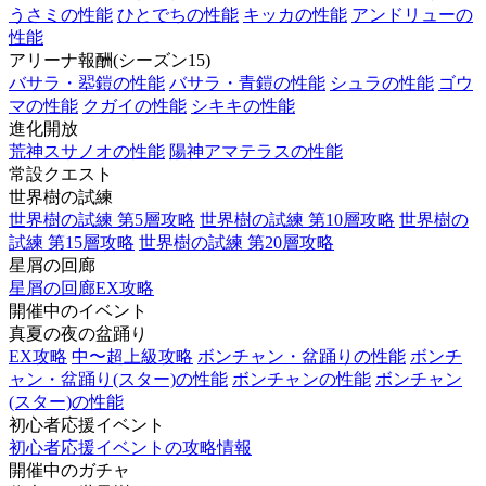
うさミの性能
ひとでちの性能
キッカの性能
アンドリューの
性能
アリーナ報酬(シーズン15)
バサラ・翆鎧の性能
バサラ・青鎧の性能
シュラの性能
ゴウ
マの性能
クガイの性能
シキキの性能
進化開放
荒神スサノオの性能
陽神アマテラスの性能
常設クエスト
世界樹の試練
世界樹の試練 第5層攻略
世界樹の試練 第10層攻略
世界樹の
試練 第15層攻略
世界樹の試練 第20層攻略
星屑の回廊
星屑の回廊EX攻略
開催中のイベント
真夏の夜の盆踊り
EX攻略
中〜超上級攻略
ボンチャン・盆踊りの性能
ボンチ
ャン・盆踊り(スター)の性能
ボンチャンの性能
ボンチャン
(スター)の性能
初心者応援イベント
初心者応援イベントの攻略情報
開催中のガチャ