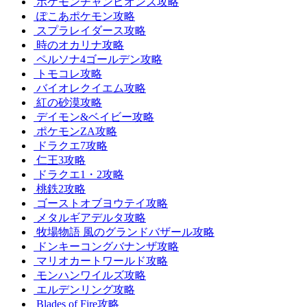
ポケモンチャンピオンズ攻略
ぽこあポケモン攻略
スプラレイダース攻略
時のオカリナ攻略
ペルソナ4ゴールデン攻略
トモコレ攻略
バイオレクイエム攻略
紅の砂漠攻略
デイモン&ベイビー攻略
ポケモンZA攻略
ドラクエ7攻略
仁王3攻略
ドラクエ1・2攻略
桃鉄2攻略
ゴーストオブヨウテイ攻略
メタルギアデルタ攻略
牧場物語 風のグランドバザール攻略
ドンキーコングバナンザ攻略
マリオカートワールド攻略
モンハンワイルズ攻略
エルデンリング攻略
Blades of Fire攻略