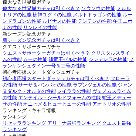
偉大なる世界樹ガチャ
偉大なる世界樹ガチャは引くべき？
ソウソウの性能
メルル
トリアの性能
樹神ユグドの性能
メルトドラゴンの性能
ルー
ンドラゴンの性能
ルピナスの性能
テンテンの性能
午王エポ
ナの性能
リンレイの性能
新シーズン記念ガチャ
新シーズン記念ガチャは引くべき？
クエストサポーターガチャ
クエストサポーターガチャは引くべき？
クリスタルスライ
ムの性能
ムーの性能
緋竜王ゼルの性能
シンデレラの性能
フ
ランケンシュタイン一号＆二号の性能
初心者応援スタートダッシュガチャ
初心者応援スタートダッシュガチャは引くべき？
フローラ
の性能
サーサ＆パンパオの性能
ラプンツェルの性能
ジャン
ヌダルク・オルタの性能
レイララの性能
ヴェノムスライム
の性能
エンテイル・シールドフォームの性能
蛇王メデュー
サの性能
オニヒメ＆ヒューヒューの性能
アオトリオの性能
ランキング・キャラ情報
ランキング
リセマラランキング
アリーナ最強ランキング
クエスト最強
ランキング
キャラ情報