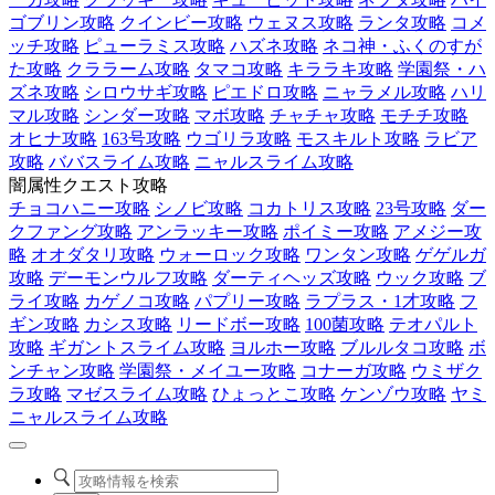
ゴブリン攻略
クインビー攻略
ウェヌス攻略
ランタ攻略
コメ
ッチ攻略
ピューラミス攻略
ハズネ攻略
ネコ神・ふくのすが
た攻略
クララーム攻略
タマコ攻略
キララキ攻略
学園祭・ハ
ズネ攻略
シロウサギ攻略
ピエドロ攻略
ニャラメル攻略
ハリ
マル攻略
シンダー攻略
マボ攻略
チャチャ攻略
モチチ攻略
オヒナ攻略
163号攻略
ウゴリラ攻略
モスキルト攻略
ラビア
攻略
ババスライム攻略
ニャルスライム攻略
闇属性クエスト攻略
チョコハニー攻略
シノビ攻略
コカトリス攻略
23号攻略
ダー
クファング攻略
アンラッキー攻略
ポイミー攻略
アメジー攻
略
オオダタリ攻略
ウォーロック攻略
ワンタン攻略
ゲゲルガ
攻略
デーモンウルフ攻略
ダーティヘッズ攻略
ウック攻略
ブ
ライ攻略
カゲノコ攻略
パプリー攻略
ラプラス・1才攻略
フ
ギン攻略
カシス攻略
リードボー攻略
100菌攻略
テオパルト
攻略
ギガントスライム攻略
ヨルホー攻略
ブルルタコ攻略
ボ
ンチャン攻略
学園祭・メイユー攻略
コナーガ攻略
ウミザク
ラ攻略
マゼスライム攻略
ひょっとこ攻略
ケンゾウ攻略
ヤミ
ニャルスライム攻略