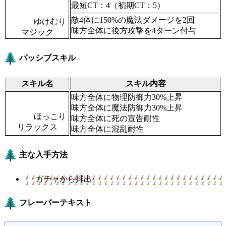
最短CT：4
（初期CT：5）
敵4体に150%の魔法ダメージを2回
ゆけむり
味方全体に後方攻撃を4ターン付与
マジック
パッシブスキル
スキル名
スキル内容
味方全体に物理防御力30%上昇
味方全体に魔法防御力30%上昇
ほっこり
味方全体に死の宣告耐性
リラックス
味方全体に混乱耐性
主な入手方法
ガチャから排出
フレーバーテキスト