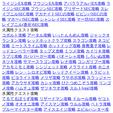
ライジンEX攻略
フウジンEX攻略
アバララアルバEX攻略
ラ
イジンSEC攻略
フウジンSEC攻略
ブリザードSEC攻略
スレ
イプニルSEC攻略
デカナイトSECの攻略
ピピンパSECの攻
略
マホーバSEC攻略
シャンレイSEC攻略
マー坊SEC攻略
ス
レイプニル(進化)SEC攻略
火属性クエスト攻略
コボルト攻略
アータル攻略
いったんもめん攻略
ジャックオ
ランタン攻略
レッドホットクラブ攻略
スラゴン攻略
ネコビ
攻略
ミートスライム攻略
ホットドッグ攻略
座敷童子攻略
レ
ッドエンペラー攻略
タップヌ攻略
ミツメ攻略
カイリキ攻略
ラブリ攻略
ガババーガー攻略
パオーシャ攻略
しろいぬ攻略
ネツキ攻略
サマースラゴン攻略
レナ攻略
コンガリブー攻略
アカモミモミ攻略
シシジェット攻略
メラライト攻略
ホニオ
ン攻略
レン・シロオビ攻略
レッドクイーン攻略
トラビット
攻略
ピヨライト攻略
メリザ攻略
ウサポポ攻略
スラッジャー
攻略
アカウサギ攻略
カシャ攻略
ひとつめこぞう攻略
リンゴ
メ攻略
ハムチュ攻略
サツキウオ攻略
スルト[egg]攻略
水属性クエスト攻略
てるてるぼうず攻略
リザードマン攻略
ドルール攻略
ゲコト
ノ攻略
オオオニ攻略
アイスマン攻略
ウルル攻略
ペトラ攻略
ブルーマイスター攻略
アイスエイジ攻略
エビルハンター攻