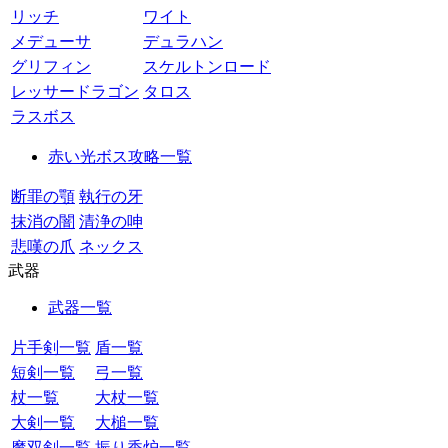
リッチ
ワイト
メデューサ
デュラハン
グリフィン
スケルトンロード
レッサードラゴン
タロス
ラスボス
赤い光ボス攻略一覧
断罪の顎
執行の牙
抹消の闇
清浄の呻
悲嘆の爪
ネックス
武器
武器一覧
片手剣一覧
盾一覧
短剣一覧
弓一覧
杖一覧
大杖一覧
大剣一覧
大槌一覧
魔双剣一覧
振り香炉一覧