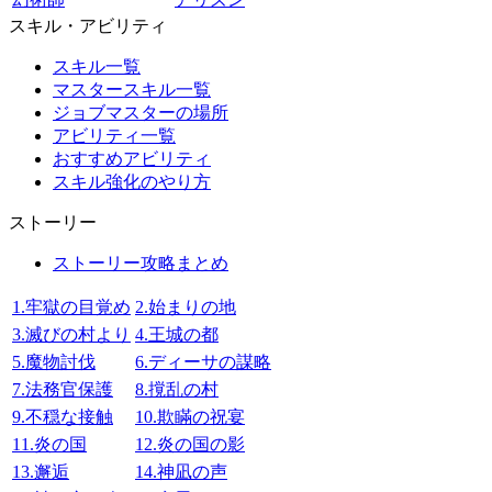
スキル・アビリティ
スキル一覧
マスタースキル一覧
ジョブマスターの場所
アビリティ一覧
おすすめアビリティ
スキル強化のやり方
ストーリー
ストーリー攻略まとめ
1.牢獄の目覚め
2.始まりの地
3.滅びの村より
4.王城の都
5.魔物討伐
6.ディーサの謀略
7.法務官保護
8.撹乱の村
9.不穏な接触
10.欺瞞の祝宴
11.炎の国
12.炎の国の影
13.邂逅
14.神凪の声