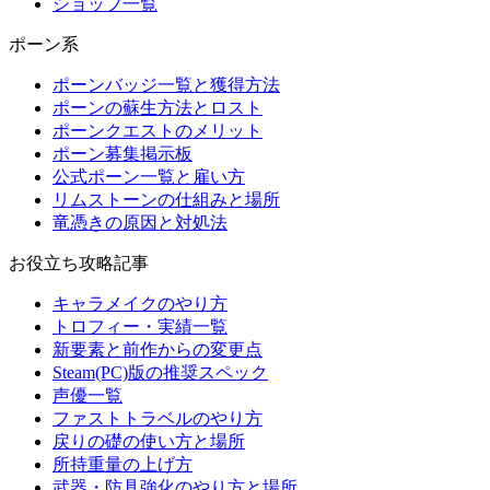
ショップ一覧
ポーン系
ポーンバッジ一覧と獲得方法
ポーンの蘇生方法とロスト
ポーンクエストのメリット
ポーン募集掲示板
公式ポーン一覧と雇い方
リムストーンの仕組みと場所
竜憑きの原因と対処法
お役立ち攻略記事
キャラメイクのやり方
トロフィー・実績一覧
新要素と前作からの変更点
Steam(PC)版の推奨スペック
声優一覧
ファストトラベルのやり方
戻りの礎の使い方と場所
所持重量の上げ方
武器・防具強化のやり方と場所