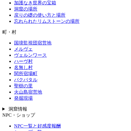
加護なき世界の宝箱
洞窟の場所
戻りの礎の使い方と場所
忘れられたリムストーンの場所
町・村
国境監視団宿営地
メルヴェ
ヴェルンワース
ハーヴ村
名無し村
関所宿場町
バクバタル
聖樹の里
火山島宿営地
発掘現場
洞窟情報
NPC・ショップ
NPC一覧と好感度報酬