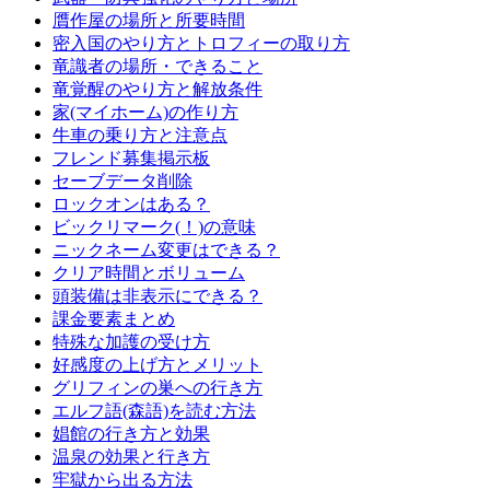
贋作屋の場所と所要時間
密入国のやり方とトロフィーの取り方
竜識者の場所・できること
竜覚醒のやり方と解放条件
家(マイホーム)の作り方
牛車の乗り方と注意点
フレンド募集掲示板
セーブデータ削除
ロックオンはある？
ビックリマーク(！)の意味
ニックネーム変更はできる？
クリア時間とボリューム
頭装備は非表示にできる？
課金要素まとめ
特殊な加護の受け方
好感度の上げ方とメリット
グリフィンの巣への行き方
エルフ語(森語)を読む方法
娼館の行き方と効果
温泉の効果と行き方
牢獄から出る方法