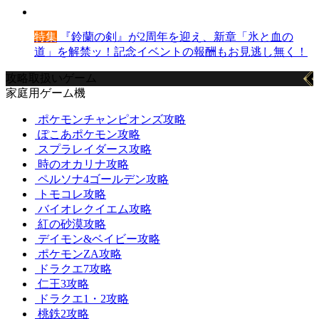
特集
『鈴蘭の剣』が2周年を迎え、新章「氷と血の
道」を解禁ッ！記念イベントの報酬もお見逃し無く！
攻略取扱いゲーム
家庭用ゲーム機
ポケモンチャンピオンズ攻略
ぽこあポケモン攻略
スプラレイダース攻略
時のオカリナ攻略
ペルソナ4ゴールデン攻略
トモコレ攻略
バイオレクイエム攻略
紅の砂漠攻略
デイモン&ベイビー攻略
ポケモンZA攻略
ドラクエ7攻略
仁王3攻略
ドラクエ1・2攻略
桃鉄2攻略