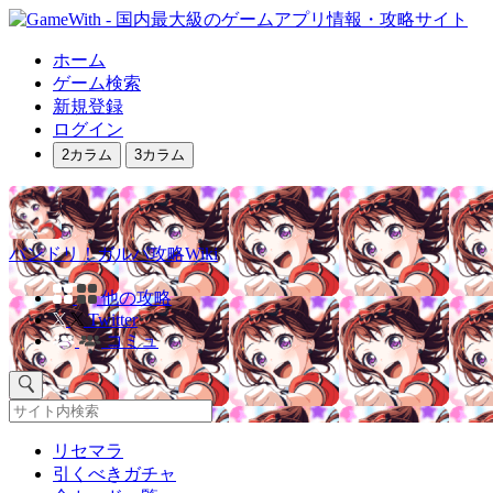
ホーム
ゲーム検索
新規登録
ログイン
2カラム
3カラム
バンドリ！ガルパ攻略Wiki
他の攻略
Twitter
コミュ
リセマラ
引くべきガチャ