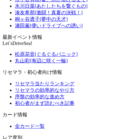
氷川日菜[あたしたちを繋ぐもの]
湊友希那[激闘！真夏の決戦！]
桐ヶ谷透子[夢中の天才]
瀬田薫[儚いドライブへの誘い]
最新イベント情報
Let`sDriveSea!
松原花音[ぐるぐるパニック]
丸山彩[海辺に咲く一輪]
リセマラ・初心者向け情報
リセマラ当たりランキング
リセマラの効率的なやり方
序盤の効率的な進め方
初心者がまず読むべき記事
カード情報
全カード一覧
レア度別