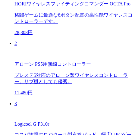
HORIワイヤレスファイティングコマンダー OCTA Pro
格闘ゲームに最適な6ボタン配置の高性能ワイヤレスコ
ントローラーです。
28,308円
2
アローン PS5用無線コントローラー
プレステ5対応のアローン製ワイヤレスコントローラ
ー。サブ機としても優秀。
11,480円
3
Logicool G F310r
コスパ抜群のロジクール製有線パッド。幅広いPCゲー