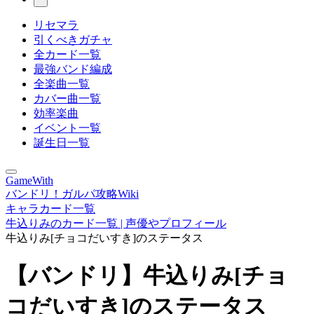
リセマラ
引くべきガチャ
全カード一覧
最強バンド編成
全楽曲一覧
カバー曲一覧
効率楽曲
イベント一覧
誕生日一覧
GameWith
バンドリ！ガルパ攻略Wiki
キャラカード一覧
牛込りみのカード一覧 | 声優やプロフィール
牛込りみ[チョコだいすき]のステータス
【バンドリ】牛込りみ[チョ
コだいすき]のステータス