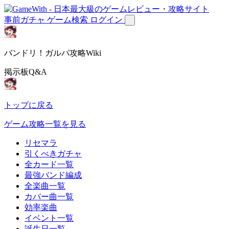
事前ガチャ
ゲーム検索
ログイン
バンドリ！ガルパ攻略Wiki
掲示板Q&A
トップに戻る
ゲーム攻略一覧を見る
リセマラ
引くべきガチャ
全カード一覧
最強バンド編成
全楽曲一覧
カバー曲一覧
効率楽曲
イベント一覧
誕生日一覧