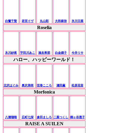
白鷺千聖
若宮イヴ
丸山彩
大和麻弥
氷川日菜
Roselia
氷川紗夜
宇田川あこ
湊友希那
白金燐子
今井リサ
ハロー、ハッピーワールド！
北沢はぐみ
奥沢美咲
弦巻こころ
瀬田薫
松原花音
Morfonica
八潮瑠唯
広町七深
倉田ましろ
二葉つくし
桐ヶ谷透子
RAISE A SUILEN