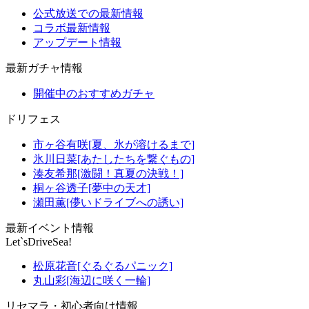
公式放送での最新情報
コラボ最新情報
アップデート情報
最新ガチャ情報
開催中のおすすめガチャ
ドリフェス
市ヶ谷有咲[夏、氷が溶けるまで]
氷川日菜[あたしたちを繋ぐもの]
湊友希那[激闘！真夏の決戦！]
桐ヶ谷透子[夢中の天才]
瀬田薫[儚いドライブへの誘い]
最新イベント情報
Let`sDriveSea!
松原花音[ぐるぐるパニック]
丸山彩[海辺に咲く一輪]
リセマラ・初心者向け情報