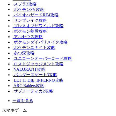
スプラ3攻略
ポケモンSV攻略
バイオハザードRE4攻略
サンブレイク攻略
ブレスオブザワイルド攻略
ポケモン剣盾攻略
アルセウス攻略
ポケモンダイパリメイク攻略
ポケモンユナイト攻略
あつ森攻略
ユニコーンオーバーロード攻略
ロストジャッジメント攻略
VALORANT攻略
バルダーズゲート3攻略
LET IT DIE: INFERNO攻略
ARC Raiders攻略
サブノーティカ2攻略
一覧を見る
スマホゲーム