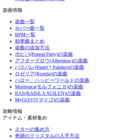
楽曲情報
楽曲一覧
カバー曲一覧
BPM一覧
効率曲まとめ
楽曲の追加方法
ポピパ(Poppin'Party)の楽曲
アフターグロウ(Afterglow)の楽曲
パスパレ(Pastel＊Palettes)の楽曲
ロゼリア(Roselia)の楽曲
ハロー、ハッピーワールドの楽曲
Morfonica(モルフォニカ)の楽曲
RAS(RAISE A SUILEN)の楽曲
MyGO!!!!!(マイゴ)の楽曲
攻略情報
アイテム・素材集め
スターの集め方
奇跡のクリスタルの入手方法