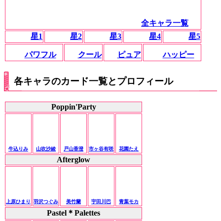
全キャラ一覧
星1
星2
星3
星4
星5
パワフル
クール
ピュア
ハッピー
各キャラのカード一覧とプロフィール
Poppin'Party
牛込りみ
山吹沙綾
戸山香澄
市ヶ谷有咲
花園たえ
Afterglow
上原ひまり
羽沢つぐみ
美竹蘭
宇田川巴
青葉モカ
Pastel＊Palettes