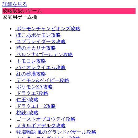
詳細を見る
攻略取扱いゲーム
家庭用ゲーム機
ポケモンチャンピオンズ攻略
ぽこあポケモン攻略
スプラレイダース攻略
時のオカリナ攻略
ペルソナ4ゴールデン攻略
トモコレ攻略
バイオレクイエム攻略
紅の砂漠攻略
デイモン&ベイビー攻略
ポケモンZA攻略
ドラクエ7攻略
仁王3攻略
ドラクエ1・2攻略
桃鉄2攻略
ゴーストオブヨウテイ攻略
メタルギアデルタ攻略
牧場物語 風のグランドバザール攻略