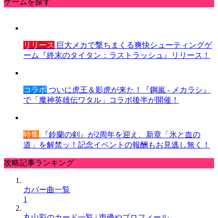
ゲームを探す
リリース
巨大メカで撃ちまくる爽快シューティングゲ
ーム『終末のタイタン：ラストラッシュ』リリース！
コラボ
ついに虎王＆影虎が来た！『鋼嵐 - メカラシ』
で「魔神英雄伝ワタル」コラボ後半が開催！
特集
『鈴蘭の剣』が2周年を迎え、新章「氷と血の
道」を解禁ッ！記念イベントの報酬もお見逃し無く！
攻略記事ランキング
カバー曲一覧
1
丸山彩のカード一覧 | 声優やプロフィール