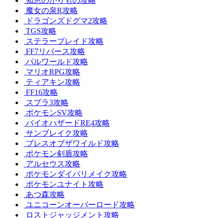
知恵のかりもの攻略
魔女の泉R攻略
ドラゴンズドグマ2攻略
TGS攻略
ステラーブレイド攻略
FF7リバース攻略
パルワールド攻略
マリオRPG攻略
ティアキン攻略
FF16攻略
スプラ3攻略
ポケモンSV攻略
バイオハザードRE4攻略
サンブレイク攻略
ブレスオブザワイルド攻略
ポケモン剣盾攻略
アルセウス攻略
ポケモンダイパリメイク攻略
ポケモンユナイト攻略
あつ森攻略
ユニコーンオーバーロード攻略
ロストジャッジメント攻略