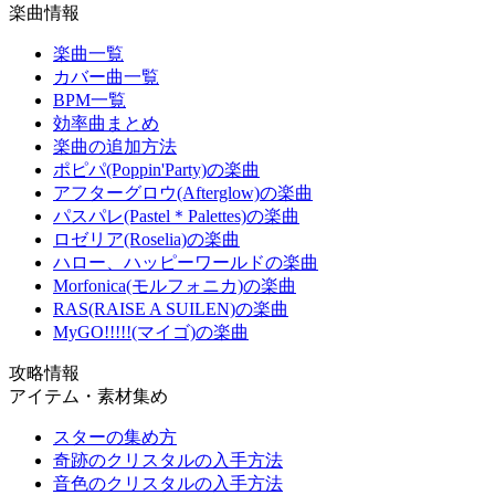
楽曲情報
楽曲一覧
カバー曲一覧
BPM一覧
効率曲まとめ
楽曲の追加方法
ポピパ(Poppin'Party)の楽曲
アフターグロウ(Afterglow)の楽曲
パスパレ(Pastel＊Palettes)の楽曲
ロゼリア(Roselia)の楽曲
ハロー、ハッピーワールドの楽曲
Morfonica(モルフォニカ)の楽曲
RAS(RAISE A SUILEN)の楽曲
MyGO!!!!!(マイゴ)の楽曲
攻略情報
アイテム・素材集め
スターの集め方
奇跡のクリスタルの入手方法
音色のクリスタルの入手方法