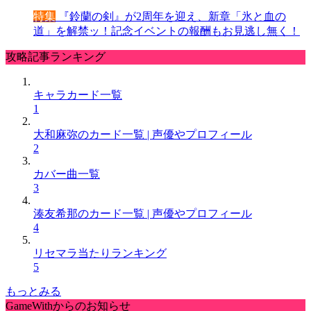
特集
『鈴蘭の剣』が2周年を迎え、新章「氷と血の
道」を解禁ッ！記念イベントの報酬もお見逃し無く！
攻略記事ランキング
キャラカード一覧
1
大和麻弥のカード一覧 | 声優やプロフィール
2
カバー曲一覧
3
湊友希那のカード一覧 | 声優やプロフィール
4
リセマラ当たりランキング
5
もっとみる
GameWithからのお知らせ