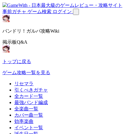
事前ガチャ
ゲーム検索
ログイン
バンドリ！ガルパ攻略Wiki
掲示板Q&A
トップに戻る
ゲーム攻略一覧を見る
リセマラ
引くべきガチャ
全カード一覧
最強バンド編成
全楽曲一覧
カバー曲一覧
効率楽曲
イベント一覧
誕生日一覧