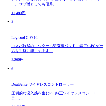
ー。サブ機としても優秀。
11,480円
3
Logicool G F310r
コスパ抜群のロジクール製有線パッド。幅広いPCゲー
ムを手軽に楽しめます。
2,860円
4
DualSense ワイヤレスコントローラー
圧倒的な没入感を生むPS5純正ワイヤレスコントロー
ラー。