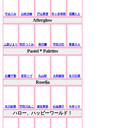
牛込りみ
山吹沙綾
戸山香澄
市ヶ谷有咲
花園たえ
Afterglow
上原ひまり
羽沢つぐみ
美竹蘭
宇田川巴
青葉モカ
Pastel＊Palettes
白鷺千聖
若宮イヴ
丸山彩
大和麻弥
氷川日菜
Roselia
氷川紗夜
宇田川あこ
湊友希那
白金燐子
今井リサ
ハロー、ハッピーワールド！