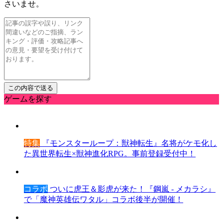
さいませ。
ゲームを探す
特集
『モンスターループ：獣神転生』名将がケモ化し
た異世界転生×獣神進化RPG。事前登録受付中！
コラボ
ついに虎王＆影虎が来た！『鋼嵐 - メカラシ』
で「魔神英雄伝ワタル」コラボ後半が開催！