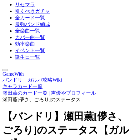
リセマラ
引くべきガチャ
全カード一覧
最強バンド編成
全楽曲一覧
カバー曲一覧
効率楽曲
イベント一覧
誕生日一覧
GameWith
バンドリ！ガルパ攻略Wiki
キャラカード一覧
瀬田薫のカード一覧 | 声優やプロフィール
瀬田薫[儚さ、ごろり]のステータス
【バンドリ】瀬田薫[儚さ、
ごろり]のステータス【ガル