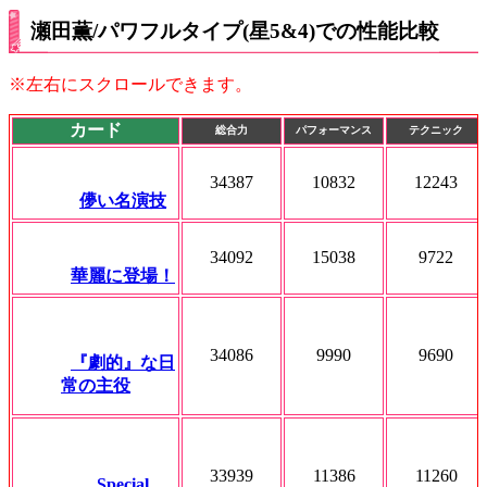
瀬田薫/パワフルタイプ(星5&4)での性能比較
※左右にスクロールできます。
カード
総合力
パフォーマンス
テクニック
34387
10832
12243
儚い名演技
34092
15038
9722
華麗に登場！
34086
9990
9690
『劇的』な日
常の主役
33939
11386
11260
Special