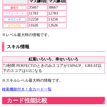
マス練0回
マス練4回
35667
38667
総合力
11783
12783
パフォーマンス
12258
13258
テクニック
11626
12626
ビジュアル
※レベル最大時の情報です。
スキル情報
紅葉いろいろ、幸せいろいろ
7.0秒間 PERFECTのときのみスコアが150%UP。GREAT以
下のスコアは1/2になる
※スキルレベル最大時の情報です。
検索機能付き！全カード一覧
カード性能比較