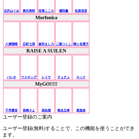
北沢はぐみ
奥沢美咲
弦巻こころ
瀬田薫
松原花音
Morfonica
八潮瑠唯
広町七深
倉田ましろ
二葉つくし
桐ヶ谷透子
RAISE A SUILEN
パレオ
マスキング
レイヤ
チュチュ
ロック
MyGO!!!!!
千早愛音
長崎そよ
高松燈
椎名立希
要楽奈
ユーザー登録のご案内
ユーザー登録(無料)することで、この機能を使うことができ
ます。