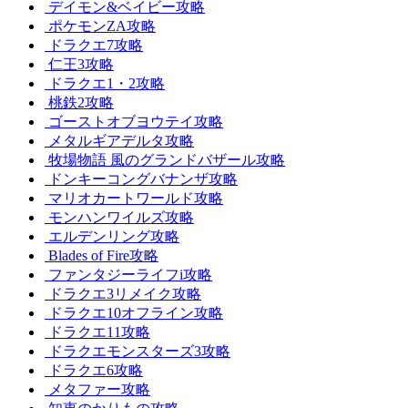
デイモン&ベイビー攻略
ポケモンZA攻略
ドラクエ7攻略
仁王3攻略
ドラクエ1・2攻略
桃鉄2攻略
ゴーストオブヨウテイ攻略
メタルギアデルタ攻略
牧場物語 風のグランドバザール攻略
ドンキーコングバナンザ攻略
マリオカートワールド攻略
モンハンワイルズ攻略
エルデンリング攻略
Blades of Fire攻略
ファンタジーライフi攻略
ドラクエ3リメイク攻略
ドラクエ10オフライン攻略
ドラクエ11攻略
ドラクエモンスターズ3攻略
ドラクエ6攻略
メタファー攻略