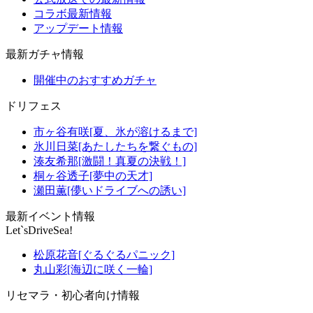
コラボ最新情報
アップデート情報
最新ガチャ情報
開催中のおすすめガチャ
ドリフェス
市ヶ谷有咲[夏、氷が溶けるまで]
氷川日菜[あたしたちを繋ぐもの]
湊友希那[激闘！真夏の決戦！]
桐ヶ谷透子[夢中の天才]
瀬田薫[儚いドライブへの誘い]
最新イベント情報
Let`sDriveSea!
松原花音[ぐるぐるパニック]
丸山彩[海辺に咲く一輪]
リセマラ・初心者向け情報