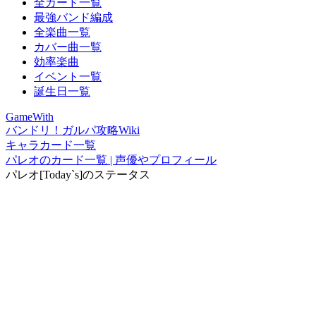
全カード一覧
最強バンド編成
全楽曲一覧
カバー曲一覧
効率楽曲
イベント一覧
誕生日一覧
GameWith
バンドリ！ガルパ攻略Wiki
キャラカード一覧
パレオのカード一覧 | 声優やプロフィール
パレオ[Today`s]のステータス