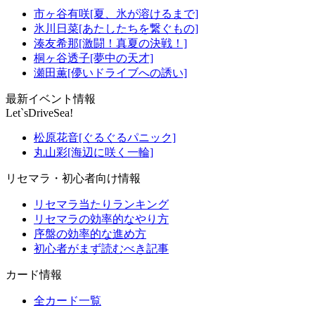
市ヶ谷有咲[夏、氷が溶けるまで]
氷川日菜[あたしたちを繋ぐもの]
湊友希那[激闘！真夏の決戦！]
桐ヶ谷透子[夢中の天才]
瀬田薫[儚いドライブへの誘い]
最新イベント情報
Let`sDriveSea!
松原花音[ぐるぐるパニック]
丸山彩[海辺に咲く一輪]
リセマラ・初心者向け情報
リセマラ当たりランキング
リセマラの効率的なやり方
序盤の効率的な進め方
初心者がまず読むべき記事
カード情報
全カード一覧