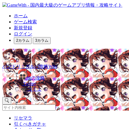
ホーム
ゲーム検索
新規登録
ログイン
2カラム
3カラム
バンドリ！ガルパ攻略Wiki
他の攻略
Twitter
コミュ
リセマラ
引くべきガチャ