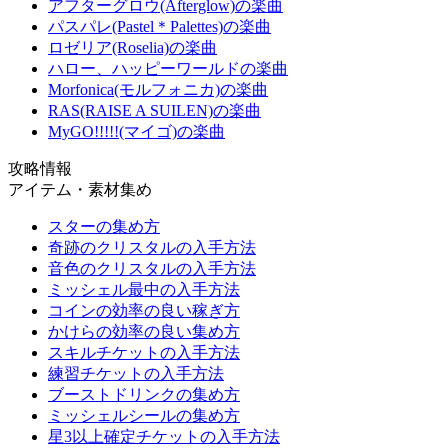
アフターグロウ(Afterglow)の楽曲
パスパレ(Pastel＊Palettes)の楽曲
ロゼリア(Roselia)の楽曲
ハロー、ハッピーワールドの楽曲
Morfonica(モルフォニカ)の楽曲
RAS(RAISE A SUILEN)の楽曲
MyGO!!!!!(マイゴ)の楽曲
攻略情報
アイテム・素材集め
スターの集め方
奇跡のクリスタルの入手方法
音色のクリスタルの入手方法
ミッシェル最中の入手方法
コインの効率の良い稼ぎ方
かけらの効率の良い集め方
スキルチケットの入手方法
練習チケットの入手方法
ブーストドリンクの集め方
ミッシェルシールの集め方
星3以上確定チケットの入手方法