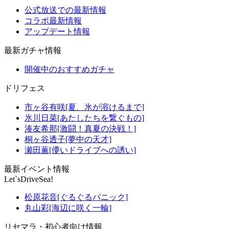
公式放送での最新情報
コラボ最新情報
アップデート情報
最新ガチャ情報
開催中のおすすめガチャ
ドリフェス
市ヶ谷有咲[夏、氷が溶けるまで]
氷川日菜[あたしたちを繋ぐもの]
湊友希那[激闘！真夏の決戦！]
桐ヶ谷透子[夢中の天才]
瀬田薫[儚いドライブへの誘い]
最新イベント情報
Let`sDriveSea!
松原花音[ぐるぐるパニック]
丸山彩[海辺に咲く一輪]
リセマラ・初心者向け情報