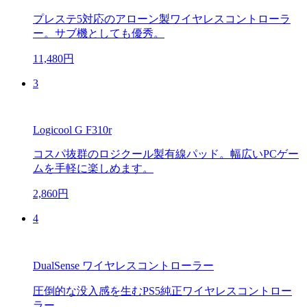
プレステ5対応のアローン製ワイヤレスコントローラ
ー。サブ機としても優秀。
11,480円
3
Logicool G F310r
コスパ抜群のロジクール製有線パッド。幅広いPCゲー
ムを手軽に楽しめます。
2,860円
4
DualSense ワイヤレスコントローラー
圧倒的な没入感を生むPS5純正ワイヤレスコントロー
ラー。