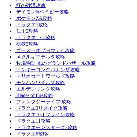
紅の砂漠攻略
デイモン&ベイビー攻略
ポケモンZA攻略
ドラクエ7攻略
仁王3攻略
ドラクエ1・2攻略
桃鉄2攻略
ゴーストオブヨウテイ攻略
メタルギアデルタ攻略
牧場物語 風のグランドバザール攻略
ドンキーコングバナンザ攻略
マリオカートワールド攻略
モンハンワイルズ攻略
エルデンリング攻略
Blades of Fire攻略
ファンタジーライフi攻略
ドラクエ3リメイク攻略
ドラクエ10オフライン攻略
ドラクエ11攻略
ドラクエモンスターズ3攻略
ドラクエ6攻略