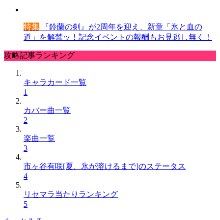
特集
『鈴蘭の剣』が2周年を迎え、新章「氷と血の
道」を解禁ッ！記念イベントの報酬もお見逃し無く！
攻略記事ランキング
キャラカード一覧
1
カバー曲一覧
2
楽曲一覧
3
市ヶ谷有咲[夏、氷が溶けるまで]のステータス
4
リセマラ当たりランキング
5