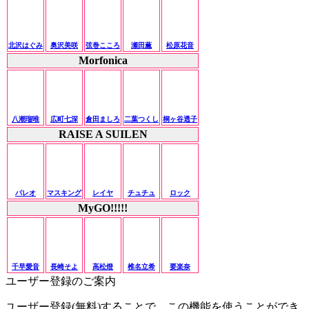
北沢はぐみ
奥沢美咲
弦巻こころ
瀬田薫
松原花音
Morfonica
八潮瑠唯
広町七深
倉田ましろ
二葉つくし
桐ヶ谷透子
RAISE A SUILEN
パレオ
マスキング
レイヤ
チュチュ
ロック
MyGO!!!!!
千早愛音
長崎そよ
高松燈
椎名立希
要楽奈
ユーザー登録のご案内
ユーザー登録(無料)することで、この機能を使うことができ