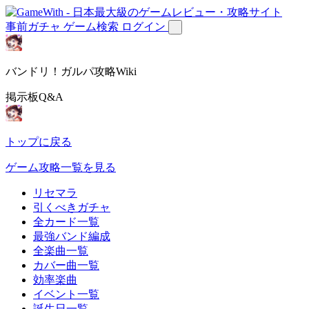
事前ガチャ
ゲーム検索
ログイン
バンドリ！ガルパ攻略Wiki
掲示板Q&A
トップに戻る
ゲーム攻略一覧を見る
リセマラ
引くべきガチャ
全カード一覧
最強バンド編成
全楽曲一覧
カバー曲一覧
効率楽曲
イベント一覧
誕生日一覧