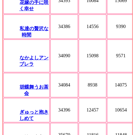
34393
10084
15069
花嫁の手に咲
く幸せ
34386
14556
9390
私達の贅沢な
時間
34090
15098
9571
なかよしアン
ブレラ
34084
8938
14075
胡蝶舞うお茶
会
34396
12457
10654
ぎゅっと抱き
しめて
35670
11816
11848