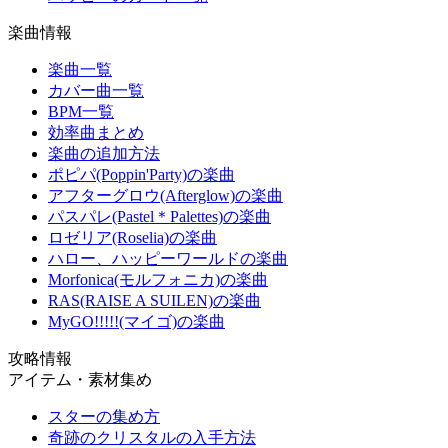
楽曲情報
楽曲一覧
カバー曲一覧
BPM一覧
効率曲まとめ
楽曲の追加方法
ポピパ(Poppin'Party)の楽曲
アフターグロウ(Afterglow)の楽曲
パスパレ(Pastel＊Palettes)の楽曲
ロゼリア(Roselia)の楽曲
ハロー、ハッピーワールドの楽曲
Morfonica(モルフォニカ)の楽曲
RAS(RAISE A SUILEN)の楽曲
MyGO!!!!!(マイゴ)の楽曲
攻略情報
アイテム・素材集め
スターの集め方
奇跡のクリスタルの入手方法