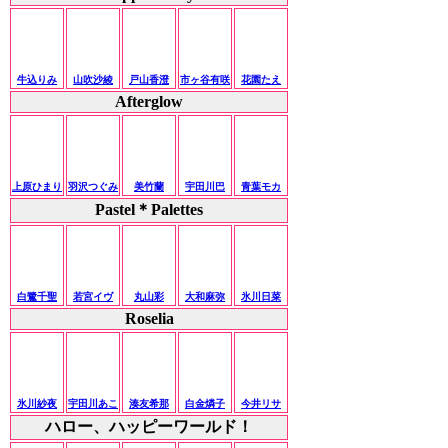
牛込りみ
山吹沙綾
戸山香澄
市ヶ谷有咲
花園たえ
Afterglow
上原ひまり
羽沢つぐみ
美竹蘭
宇田川巴
青葉モカ
Pastel＊Palettes
白鷺千聖
若宮イヴ
丸山彩
大和麻弥
氷川日菜
Roselia
氷川紗夜
宇田川あこ
湊友希那
白金燐子
今井リサ
ハロー、ハッピーワールド！