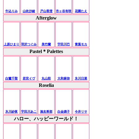
牛込りみ
山吹沙綾
戸山香澄
市ヶ谷有咲
花園たえ
Afterglow
上原ひまり
羽沢つぐみ
美竹蘭
宇田川巴
青葉モカ
Pastel＊Palettes
白鷺千聖
若宮イヴ
丸山彩
大和麻弥
氷川日菜
Roselia
氷川紗夜
宇田川あこ
湊友希那
白金燐子
今井リサ
ハロー、ハッピーワールド！