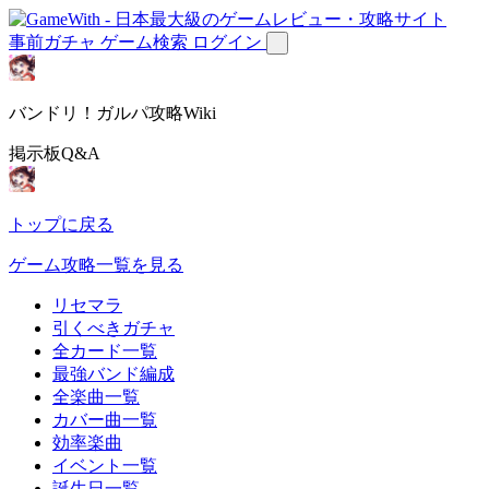
事前ガチャ
ゲーム検索
ログイン
バンドリ！ガルパ攻略Wiki
掲示板Q&A
トップに戻る
ゲーム攻略一覧を見る
リセマラ
引くべきガチャ
全カード一覧
最強バンド編成
全楽曲一覧
カバー曲一覧
効率楽曲
イベント一覧
誕生日一覧