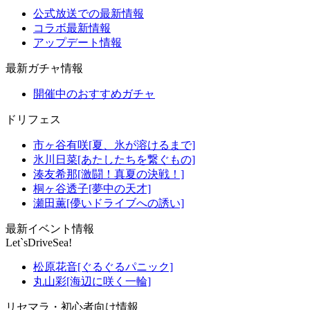
公式放送での最新情報
コラボ最新情報
アップデート情報
最新ガチャ情報
開催中のおすすめガチャ
ドリフェス
市ヶ谷有咲[夏、氷が溶けるまで]
氷川日菜[あたしたちを繋ぐもの]
湊友希那[激闘！真夏の決戦！]
桐ヶ谷透子[夢中の天才]
瀬田薫[儚いドライブへの誘い]
最新イベント情報
Let`sDriveSea!
松原花音[ぐるぐるパニック]
丸山彩[海辺に咲く一輪]
リセマラ・初心者向け情報