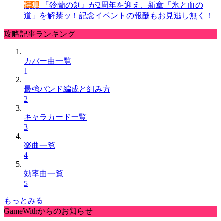
特集
『鈴蘭の剣』が2周年を迎え、新章「氷と血の
道」を解禁ッ！記念イベントの報酬もお見逃し無く！
攻略記事ランキング
カバー曲一覧
1
最強バンド編成と組み方
2
キャラカード一覧
3
楽曲一覧
4
効率曲一覧
5
もっとみる
GameWithからのお知らせ