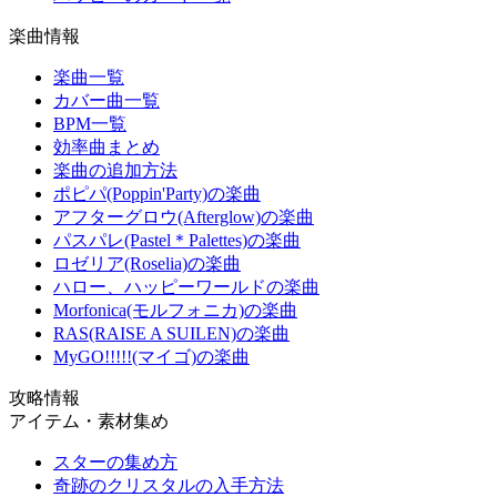
楽曲情報
楽曲一覧
カバー曲一覧
BPM一覧
効率曲まとめ
楽曲の追加方法
ポピパ(Poppin'Party)の楽曲
アフターグロウ(Afterglow)の楽曲
パスパレ(Pastel＊Palettes)の楽曲
ロゼリア(Roselia)の楽曲
ハロー、ハッピーワールドの楽曲
Morfonica(モルフォニカ)の楽曲
RAS(RAISE A SUILEN)の楽曲
MyGO!!!!!(マイゴ)の楽曲
攻略情報
アイテム・素材集め
スターの集め方
奇跡のクリスタルの入手方法