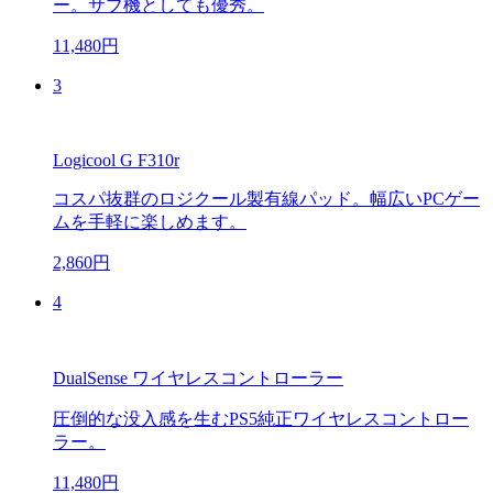
ー。サブ機としても優秀。
11,480円
3
Logicool G F310r
コスパ抜群のロジクール製有線パッド。幅広いPCゲー
ムを手軽に楽しめます。
2,860円
4
DualSense ワイヤレスコントローラー
圧倒的な没入感を生むPS5純正ワイヤレスコントロー
ラー。
11,480円