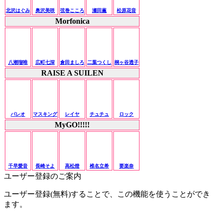
北沢はぐみ
奥沢美咲
弦巻こころ
瀬田薫
松原花音
Morfonica
八潮瑠唯
広町七深
倉田ましろ
二葉つくし
桐ヶ谷透子
RAISE A SUILEN
パレオ
マスキング
レイヤ
チュチュ
ロック
MyGO!!!!!
千早愛音
長崎そよ
高松燈
椎名立希
要楽奈
ユーザー登録のご案内
ユーザー登録(無料)することで、この機能を使うことができ
ます。