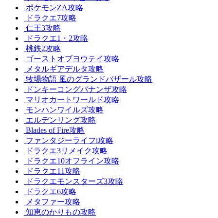
ポケモンZA攻略
ドラクエ7攻略
仁王3攻略
ドラクエ1・2攻略
桃鉄2攻略
ゴーストオブヨウテイ攻略
メタルギアデルタ攻略
牧場物語 風のグランドバザール攻略
ドンキーコングバナンザ攻略
マリオカートワールド攻略
モンハンワイルズ攻略
エルデンリング攻略
Blades of Fire攻略
ファンタジーライフi攻略
ドラクエ3リメイク攻略
ドラクエ10オフライン攻略
ドラクエ11攻略
ドラクエモンスターズ3攻略
ドラクエ6攻略
メタファー攻略
知恵のかりもの攻略