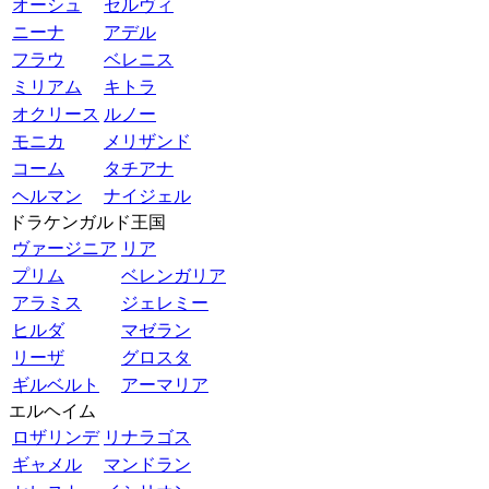
オーシュ
セルヴィ
ニーナ
アデル
フラウ
ベレニス
ミリアム
キトラ
オクリース
ルノー
モニカ
メリザンド
コーム
タチアナ
ヘルマン
ナイジェル
ドラケンガルド王国
ヴァージニア
リア
プリム
ベレンガリア
アラミス
ジェレミー
ヒルダ
マゼラン
リーザ
グロスタ
ギルベルト
アーマリア
エルヘイム
ロザリンデ
リナラゴス
ギャメル
マンドラン