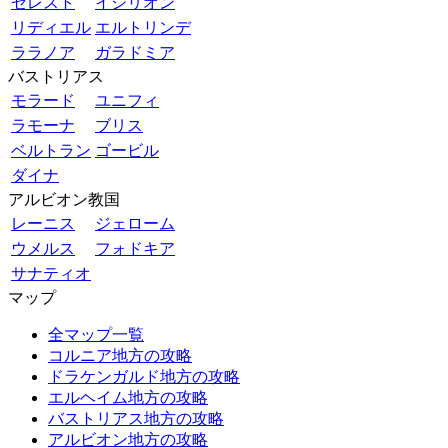
セレスト
イシリオン
リディエル
エルトリンデ
ララノア
ガラドミア
バストリアス
モラード
ユニフィ
ラモーナ
ブリス
ベルトラン
ゴービル
ダイナ
アルビオン教国
レーニス
ジェローム
ウメルス
フォドキア
サナティオ
マップ
全マップ一覧
コルニア地方の攻略
ドラケンガルド地方の攻略
エルヘイム地方の攻略
バストリアス地方の攻略
アルビオン地方の攻略