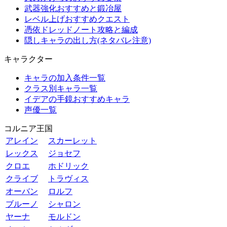
武器強化おすすめと鍛冶屋
レベル上げおすすめクエスト
憑依ドレッドノート攻略と編成
隠しキャラの出し方(ネタバレ注意)
キャラクター
キャラの加入条件一覧
クラス別キャラ一覧
イデアの手鏡おすすめキャラ
声優一覧
コルニア王国
アレイン
スカーレット
レックス
ジョセフ
クロエ
ホドリック
クライブ
トラヴィス
オーバン
ロルフ
ブルーノ
シャロン
ヤーナ
モルドン