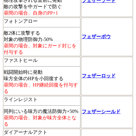
物理攻撃される直前に発動
フェザーソード
敵の攻撃を中ガードで防ぐ
昼間の場合、自身のPP+1
フォトンアロー
敵2体に攻撃する
フェザーボウ
対象の物理防御力-50%
昼間の場合、対象にガード封じを
付与する
ファストヒール
戦闘開始時に発動
フェザーロッド
味方全体のHPを小回復する
昼間の場合、HP継続回復を付与す
る
ラインレジスト
同列にいる味方の魔法防御力+50%
フェザーシールド
昼間の場合、対象が味方全体とな
る
ダイアーナルアクト