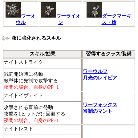
ワーオ
ワーライオ
ダークマーキ
ウル
ン
ス・槍
夜に強化されるスキル
スキル/効果
習得するクラス/装備
ナイトストライク
ワーウルフ
戦闘開始時に発動
月光のレイピア
敵単体に先制で攻撃する
夜間の場合、自身のPP+1
ナイトイヴェイド
ワーフォックス
攻撃される直前に発動
宵闇のマント
攻撃を1ヒットだけ回避する
夜間の場合、自身のPP+1
ナイトレスト