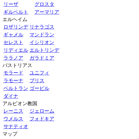
リーザ
グロスタ
ギルベルト
アーマリア
エルヘイム
ロザリンデ
リナラゴス
ギャメル
マンドラン
セレスト
イシリオン
リディエル
エルトリンデ
ララノア
ガラドミア
バストリアス
モラード
ユニフィ
ラモーナ
ブリス
ベルトラン
ゴービル
ダイナ
アルビオン教国
レーニス
ジェローム
ウメルス
フォドキア
サナティオ
マップ