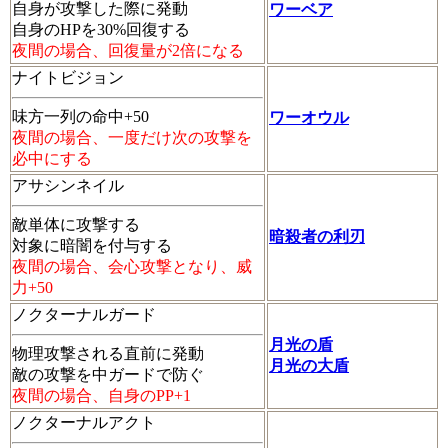
自身が攻撃した際に発動
ワーベア
自身のHPを30%回復する
夜間の場合、回復量が2倍になる
ナイトビジョン
味方一列の命中+50
ワーオウル
夜間の場合、一度だけ次の攻撃を
必中にする
アサシンネイル
敵単体に攻撃する
暗殺者の利刃
対象に暗闇を付与する
夜間の場合、会心攻撃となり、威
力+50
ノクターナルガード
月光の盾
物理攻撃される直前に発動
月光の大盾
敵の攻撃を中ガードで防ぐ
夜間の場合、自身のPP+1
ノクターナルアクト