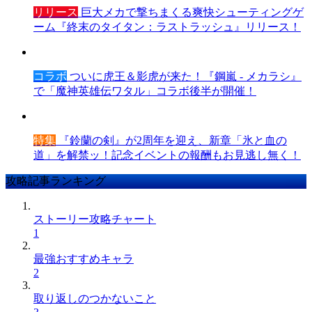
リリース
巨大メカで撃ちまくる爽快シューティングゲ
ーム『終末のタイタン：ラストラッシュ』リリース！
コラボ
ついに虎王＆影虎が来た！『鋼嵐 - メカラシ』
で「魔神英雄伝ワタル」コラボ後半が開催！
特集
『鈴蘭の剣』が2周年を迎え、新章「氷と血の
道」を解禁ッ！記念イベントの報酬もお見逃し無く！
攻略記事ランキング
ストーリー攻略チャート
1
最強おすすめキャラ
2
取り返しのつかないこと