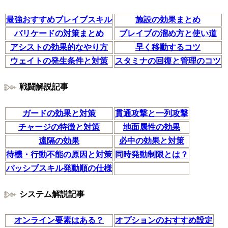
最強おすすめブレイブスキル
施設の効果まとめ
バリケードの対策まとめ
ブレイブの溜め方と使い道
アシストの効果的なやり方
早く移動するコツ
ウェイトの発生条件と対策
スタミナの回復と管理のコツ
戦闘解説記事
ガードの効果と対策
貫通攻撃と一列攻撃
チャージの特徴と対策
地面属性の効果
遠隔の効果
必中の効果と対策
待機・行動不能の原因と対策
同時発動制限とは？
パッシブスキル発動順の仕様
システム解説記事
オンライン要素はある？
オプションのおすすめ設定