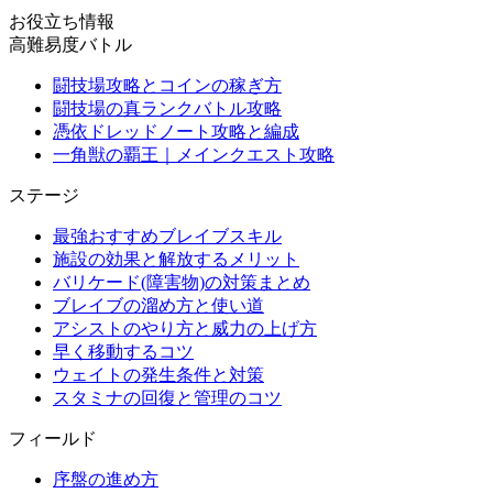
お役立ち情報
高難易度バトル
闘技場攻略とコインの稼ぎ方
闘技場の真ランクバトル攻略
憑依ドレッドノート攻略と編成
一角獣の覇王｜メインクエスト攻略
ステージ
最強おすすめブレイブスキル
施設の効果と解放するメリット
バリケード(障害物)の対策まとめ
ブレイブの溜め方と使い道
アシストのやり方と威力の上げ方
早く移動するコツ
ウェイトの発生条件と対策
スタミナの回復と管理のコツ
フィールド
序盤の進め方