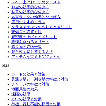
レベル上げおすすめクエスト
お金の効率的な稼ぎ方
勲章の効率的な稼ぎ方
名声ランクの効率的な上げ方
雇用おすすめクラス
クラスチェンジのやり方とメリット
守備兵の設置方法
親密度の上げ方とメリット
料理を食べるメリット
贈り物の好物一覧
昼と夜を切り替える方法
アイテムを貰えるNPCまとめ
戦闘
ガードの効果と対策
貫通攻撃と一列攻撃の特徴と対策
チャージの特徴と対策
地面属性の効果
遠隔の効果
必中の効果と対策
待機・行動不能の原因と対策