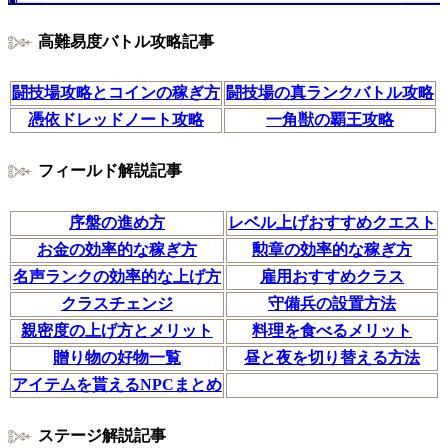
高難易度バトル攻略記事
闘技場攻略とコインの稼ぎ方
闘技場の真ランクバトル攻略
憑依ドレッドノート攻略
一角獣の覇王攻略
フィールド解説記事
序盤の進め方
レベル上げおすすめクエスト
お金の効率的な稼ぎ方
勲章の効率的な稼ぎ方
名声ランクの効率的な上げ方
雇用おすすめクラス
クラスチェンジ
守備兵の設置方法
親密度の上げ方とメリット
料理を食べるメリット
贈り物の好物一覧
昼と夜を切り替える方法
アイテムを貰えるNPCまとめ
ステージ解説記事