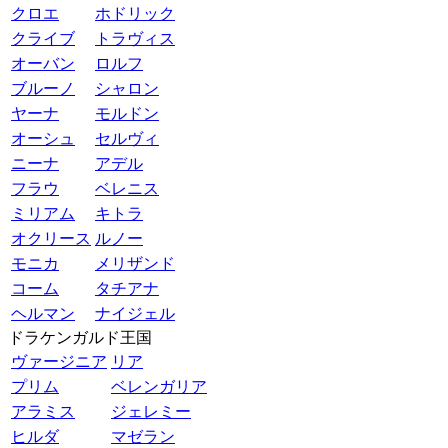
クロエ
ホドリック
クライブ
トラヴィス
オーバン
ロルフ
ブルーノ
シャロン
ヤーナ
モルドン
オーシュ
セルヴィ
ニーナ
アデル
フラウ
ベレニス
ミリアム
キトラ
オクリース
ルノー
モニカ
メリザンド
コーム
タチアナ
ヘルマン
ナイジェル
ドラケンガルド王国
ヴァージニア
リア
プリム
ベレンガリア
アラミス
ジェレミー
ヒルダ
マゼラン