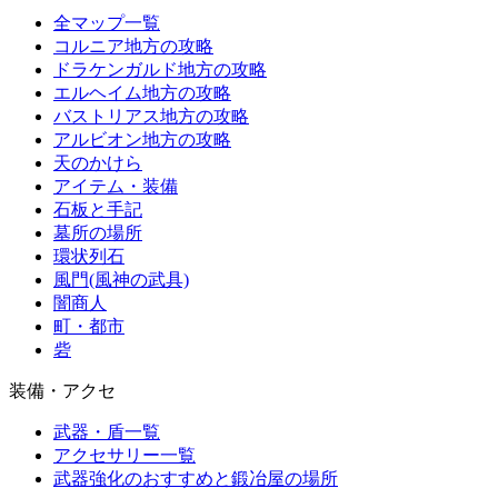
全マップ一覧
コルニア地方の攻略
ドラケンガルド地方の攻略
エルヘイム地方の攻略
バストリアス地方の攻略
アルビオン地方の攻略
天のかけら
アイテム・装備
石板と手記
墓所の場所
環状列石
風門(風神の武具)
闇商人
町・都市
砦
装備・アクセ
武器・盾一覧
アクセサリー一覧
武器強化のおすすめと鍛冶屋の場所