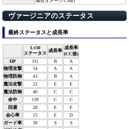
場合ダメージ1.5倍)
ヴァージニアのステータス
最終ステータスと成長率
Lv50
成長率
成長率
ステータス
(CC後)
HP
111
B
A
物理攻撃
54
A
A
物理防御
43
B
A
魔法攻撃
22
E
E
魔法防御
40
C
C
命中
139
C
C
回避
28
E
E
会心率
15
E
D
ガード率
39
S
S