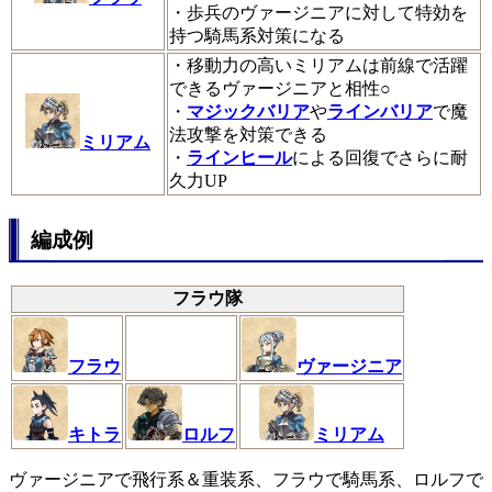
・歩兵のヴァージニアに対して特効を
持つ騎馬系対策になる
・移動力の高いミリアムは前線で活躍
できるヴァージニアと相性○
・
マジックバリア
や
ラインバリア
で魔
法攻撃を対策できる
ミリアム
・
ラインヒール
による回復でさらに耐
久力UP
編成例
フラウ隊
フラウ
ヴァージニア
キトラ
ロルフ
ミリアム
ヴァージニアで飛行系＆重装系、フラウで騎馬系、ロルフで