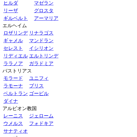
ヒルダ
マゼラン
リーザ
グロスタ
ギルベルト
アーマリア
エルヘイム
ロザリンデ
リナラゴス
ギャメル
マンドラン
セレスト
イシリオン
リディエル
エルトリンデ
ララノア
ガラドミア
バストリアス
モラード
ユニフィ
ラモーナ
ブリス
ベルトラン
ゴービル
ダイナ
アルビオン教国
レーニス
ジェローム
ウメルス
フォドキア
サナティオ