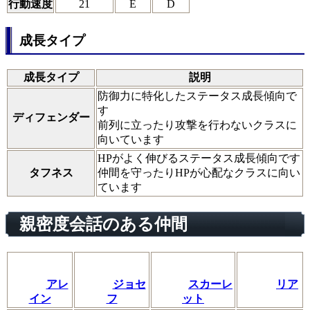
行動速度
21
E
D
成長タイプ
成長タイプ
説明
防御力に特化したステータス成長傾向で
す
ディフェンダー
前列に立ったり攻撃を行わないクラスに
向いています
HPがよく伸びるステータス成長傾向です
タフネス
仲間を守ったりHPが心配なクラスに向い
ています
親密度会話のある仲間
アレ
ジョセ
スカーレ
リア
イン
フ
ット