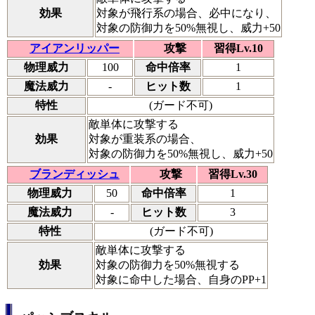
効果
対象が飛行系の場合、必中になり、
対象の防御力を50%無視し、威力+50
アイアンリッパー
攻撃
習得Lv.10
物理威力
100
命中倍率
1
魔法威力
-
ヒット数
1
特性
(ガード不可)
敵単体に攻撃する
効果
対象が重装系の場合、
対象の防御力を50%無視し、威力+50
ブランディッシュ
攻撃
習得Lv.30
物理威力
50
命中倍率
1
魔法威力
-
ヒット数
3
特性
(ガード不可)
敵単体に攻撃する
効果
対象の防御力を50%無視する
対象に命中した場合、自身のPP+1