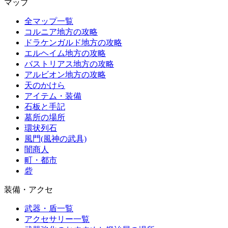
マップ
全マップ一覧
コルニア地方の攻略
ドラケンガルド地方の攻略
エルヘイム地方の攻略
バストリアス地方の攻略
アルビオン地方の攻略
天のかけら
アイテム・装備
石板と手記
墓所の場所
環状列石
風門(風神の武具)
闇商人
町・都市
砦
装備・アクセ
武器・盾一覧
アクセサリー一覧