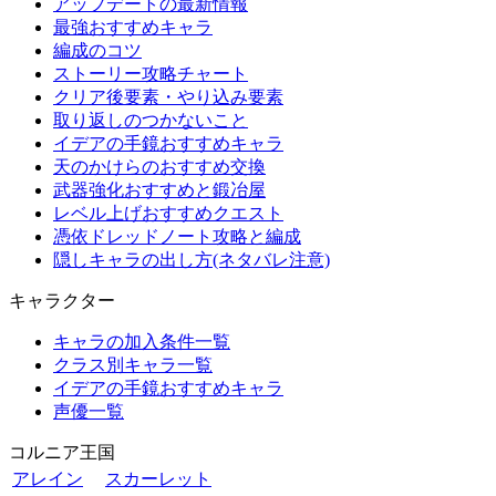
アップデートの最新情報
最強おすすめキャラ
編成のコツ
ストーリー攻略チャート
クリア後要素・やり込み要素
取り返しのつかないこと
イデアの手鏡おすすめキャラ
天のかけらのおすすめ交換
武器強化おすすめと鍛冶屋
レベル上げおすすめクエスト
憑依ドレッドノート攻略と編成
隠しキャラの出し方(ネタバレ注意)
キャラクター
キャラの加入条件一覧
クラス別キャラ一覧
イデアの手鏡おすすめキャラ
声優一覧
コルニア王国
アレイン
スカーレット