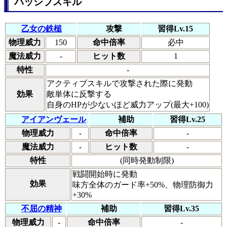
パッシブスキル
乙女の鉄槌
攻撃
習得Lv.15
物理威力
150
命中倍率
必中
魔法威力
-
ヒット数
1
特性
-
アクティブスキルで攻撃された際に発動
効果
敵単体に反撃する
自身のHPが少ないほど威力アップ(最大+100)
アイアンヴェール
補助
習得Lv.25
物理威力
-
命中倍率
-
魔法威力
-
ヒット数
-
特性
(同時発動制限)
戦闘開始時に発動
効果
味方全体のガード率+50%、物理防御力
+30%
不屈の精神
補助
習得Lv.35
物理威力
-
命中倍率
-