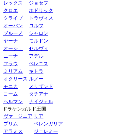
レックス
ジョセフ
クロエ
ホドリック
クライブ
トラヴィス
オーバン
ロルフ
ブルーノ
シャロン
ヤーナ
モルドン
オーシュ
セルヴィ
ニーナ
アデル
フラウ
ベレニス
ミリアム
キトラ
オクリース
ルノー
モニカ
メリザンド
コーム
タチアナ
ヘルマン
ナイジェル
ドラケンガルド王国
ヴァージニア
リア
プリム
ベレンガリア
アラミス
ジェレミー