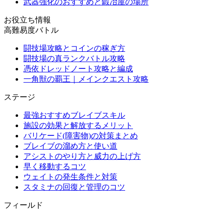
武器強化のおすすめと鍛冶屋の場所
お役立ち情報
高難易度バトル
闘技場攻略とコインの稼ぎ方
闘技場の真ランクバトル攻略
憑依ドレッドノート攻略と編成
一角獣の覇王｜メインクエスト攻略
ステージ
最強おすすめブレイブスキル
施設の効果と解放するメリット
バリケード(障害物)の対策まとめ
ブレイブの溜め方と使い道
アシストのやり方と威力の上げ方
早く移動するコツ
ウェイトの発生条件と対策
スタミナの回復と管理のコツ
フィールド