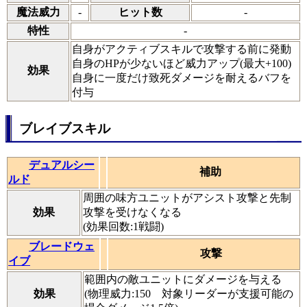
魔法威力
-
ヒット数
-
特性
-
自身がアクティブスキルで攻撃する前に発動
自身のHPが少ないほど威力アップ(最大+100)
効果
自身に一度だけ致死ダメージを耐えるバフを
付与
ブレイブスキル
デュアルシー
補助
ルド
周囲の味方ユニットがアシスト攻撃と先制
効果
攻撃を受けなくなる
(効果回数:1戦闘)
ブレードウェ
攻撃
イブ
範囲内の敵ユニットにダメージを与える
効果
(物理威力:150 対象リーダーが支援可能の