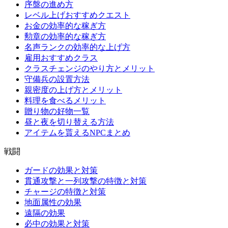
序盤の進め方
レベル上げおすすめクエスト
お金の効率的な稼ぎ方
勲章の効率的な稼ぎ方
名声ランクの効率的な上げ方
雇用おすすめクラス
クラスチェンジのやり方とメリット
守備兵の設置方法
親密度の上げ方とメリット
料理を食べるメリット
贈り物の好物一覧
昼と夜を切り替える方法
アイテムを貰えるNPCまとめ
戦闘
ガードの効果と対策
貫通攻撃と一列攻撃の特徴と対策
チャージの特徴と対策
地面属性の効果
遠隔の効果
必中の効果と対策