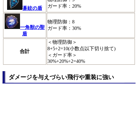
ガード率：20%
蒼紋の盾
物理防御：8
一角獣の聖
ガード率：30%
盾
＜物理防御＞
8+5÷2=10(小数点以下切り捨て)
合計
＜ガード率＞
30%+20%÷2=40%
ダメージを与えづらい飛行や重装に強い