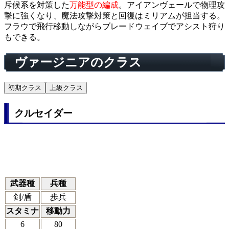
斥候系を対策した
万能型の編成
。アイアンヴェールで物理攻
撃に強くなり、魔法攻撃対策と回復はミリアムが担当する。
フラウで飛行移動しながらブレードウェイブでアシスト狩り
もできる。
ヴァージニアのクラス
初期クラス
上級クラス
クルセイダー
武器種
兵種
剣/盾
歩兵
スタミナ
移動力
6
80