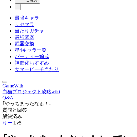
最強キャラ
リセマラ
当たりガチャ
最強武器
武器交換
星4キャラ一覧
パーティー編成
神進化おすすめ
サマービーチ当たり
GameWith
白猫プロジェクト攻略wiki
Q&A
｢やっちまったなぁ！...
質問と回答
解決済み
りー
Lv5