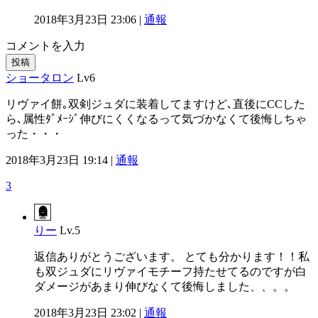
2018年3月23日 23:06 |
通報
コメントを入力
投稿
ショータロン
Lv6
リヴァイ餅｡双剣ジュダに装着してますけど､直後にCCした
ら､属性ﾀﾞﾒｰｼﾞ伸びにくくなるって気づかなくて後悔しちゃ
った・・・
2018年3月23日 19:14 |
通報
3
りー
Lv.5
返信ありがとうございます。 とても分かります！！私
も双ジュダにリヴァイモチーフ持たせてるのですが白
ダメージがあまり伸びなくて後悔しました、、。。
2018年3月23日 23:02 |
通報