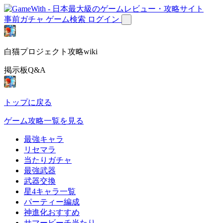
事前ガチャ
ゲーム検索
ログイン
白猫プロジェクト攻略wiki
掲示板Q&A
トップに戻る
ゲーム攻略一覧を見る
最強キャラ
リセマラ
当たりガチャ
最強武器
武器交換
星4キャラ一覧
パーティー編成
神進化おすすめ
サマービーチ当たり