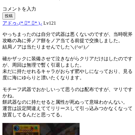
コメントを入力
投稿
アドゥ⸜(* ॑꒳ ॑* )⸝
Lv121
やっちまったのは自分で武器は悪くないのですが、当時呪斧
攻略の為に斧ノア餅をノア当てる前提で交換しました。
結局ノアは当たりませんでした＼(^o^)／
確かザックに装備させて泣きながらクリアだけはしたのです
が、周回は無理で暫く引退しました。
未だに持たせれるキャラがおらず肥やしになっており、見る
度に海にゆらりと漂いたくなります。
モチーフ武器でおかしいって思うのは配布ですが、マリです
かね。
餅武器なのに持たせると属性が死ぬって意味わかんない。
運営は設定間違えててリリースして引っ込みつかなくなって
放置してるんだと思ってる。