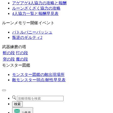
アゲアゲ4人協力の攻略と報酬
ルーンざくざく協力の攻略
4人協力一覧と報酬早見表
ルーンメモリー開催イベント
バトルバニーバッシュ
叛逆のギルティ2
武器練磨の塔
斬の段
打の段
突の段
魔の段
モンスター図鑑
モンスター図鑑の敵出現場所
敵モンスター弱点/耐性早見表
検索
ご意見