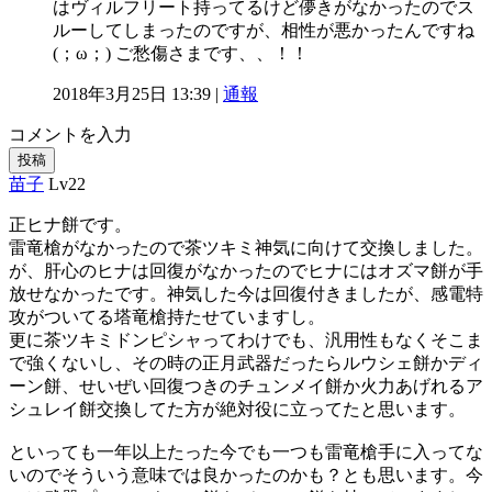
はヴィルフリート持ってるけど儚きがなかったのでス
ルーしてしまったのですが、相性が悪かったんですね
(；ω；) ご愁傷さまです、、！！
2018年3月25日 13:39 |
通報
コメントを入力
投稿
苗子
Lv22
正ヒナ餅です。
雷竜槍がなかったので茶ツキミ神気に向けて交換しました。
が、肝心のヒナは回復がなかったのでヒナにはオズマ餅が手
放せなかったです。神気した今は回復付きましたが、感電特
攻がついてる塔竜槍持たせていますし。
更に茶ツキミドンピシャってわけでも、汎用性もなくそこま
で強くないし、その時の正月武器だったらルウシェ餅かディ
ーン餅、せいぜい回復つきのチュンメイ餅か火力あげれるア
シュレイ餅交換してた方が絶対役に立ってたと思います。
といっても一年以上たった今でも一つも雷竜槍手に入ってな
いのでそういう意味では良かったのかも？とも思います。今