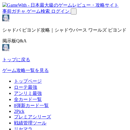
事前ガチャ
ゲーム検索
ログイン
シャドバ ビヨンド攻略｜シャドウバース ワールズ ビヨンド
掲示板Q&A
トップに戻る
ゲーム攻略一覧を見る
トップページ
ローテ最強
アンリミ最強
全カード一覧
8弾新カード一覧
2Pick
プレミアシリーズ
戦績管理ツール
リセマラ