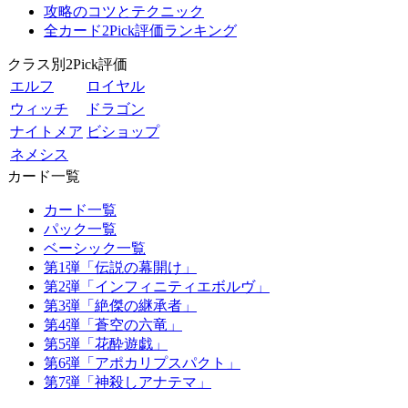
攻略のコツとテクニック
全カード2Pick評価ランキング
クラス別2Pick評価
エルフ
ロイヤル
ウィッチ
ドラゴン
ナイトメア
ビショップ
ネメシス
カード一覧
カード一覧
パック一覧
ベーシック一覧
第1弾「伝説の幕開け」
第2弾「インフィニティエボルヴ」
第3弾「絶傑の継承者」
第4弾「蒼空の六竜」
第5弾「花酔遊戯」
第6弾「アポカリプスパクト」
第7弾「神殺しアナテマ」