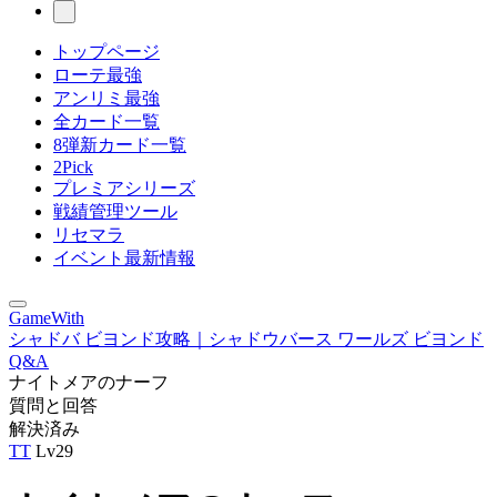
トップページ
ローテ最強
アンリミ最強
全カード一覧
8弾新カード一覧
2Pick
プレミアシリーズ
戦績管理ツール
リセマラ
イベント最新情報
GameWith
シャドバ ビヨンド攻略｜シャドウバース ワールズ ビヨンド
Q&A
ナイトメアのナーフ
質問と回答
解決済み
TT
Lv29