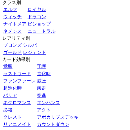
クラス別
エルフ
ロイヤル
ウィッチ
ドラゴン
ナイトメア
ビショップ
ネメシス
ニュートラル
レアリティ別
ブロンズ
シルバー
ゴールド
レジェンド
カード効果別
覚醒
守護
ラストワード
進化時
ファンファーレ
威圧
超進化時
疾走
バリア
突進
ネクロマンス
エンハンス
必殺
アクト
クレスト
アポカリプスデッキ
リアニメイト
カウントダウン