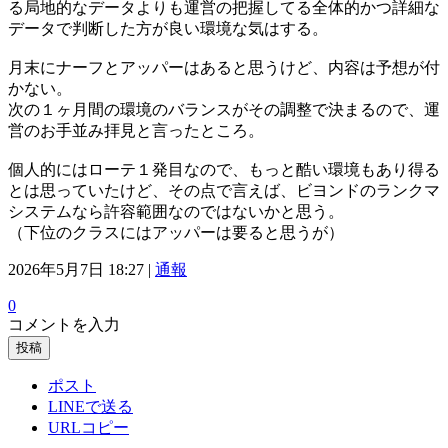
る局地的なデータよりも運営の把握してる全体的かつ詳細な
データで判断した方が良い環境な気はする。
月末にナーフとアッパーはあると思うけど、内容は予想が付
かない。
次の１ヶ月間の環境のバランスがその調整で決まるので、運
営のお手並み拝見と言ったところ。
個人的にはローテ１発目なので、もっと酷い環境もあり得る
とは思っていたけど、その点で言えば、ビヨンドのランクマ
システムなら許容範囲なのではないかと思う。
（下位のクラスにはアッパーは要ると思うが）
2026年5月7日 18:27 |
通報
0
コメントを入力
投稿
ポスト
LINEで送る
URLコピー