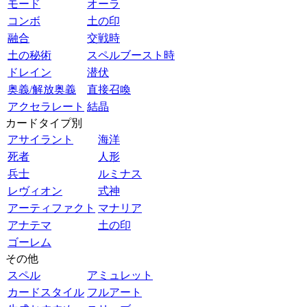
モード
オーラ
コンボ
土の印
融合
交戦時
土の秘術
スペルブースト時
ドレイン
潜伏
奥義/解放奥義
直接召喚
アクセラレート
結晶
カードタイプ別
アサイラント
海洋
死者
人形
兵士
ルミナス
レヴィオン
式神
アーティファクト
マナリア
アナテマ
土の印
ゴーレム
その他
スペル
アミュレット
カードスタイル
フルアート