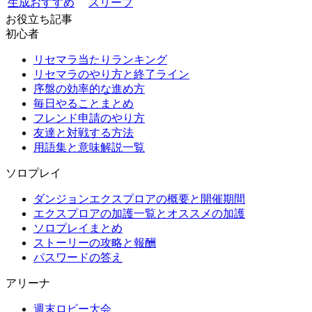
生成おすすめ
スリーブ
お役立ち記事
初心者
リセマラ当たりランキング
リセマラのやり方と終了ライン
序盤の効率的な進め方
毎日やることまとめ
フレンド申請のやり方
友達と対戦する方法
用語集と意味解説一覧
ソロプレイ
ダンジョンエクスプロアの概要と開催期間
エクスプロアの加護一覧とオススメの加護
ソロプレイまとめ
ストーリーの攻略と報酬
パスワードの答え
アリーナ
週末ロビー大会