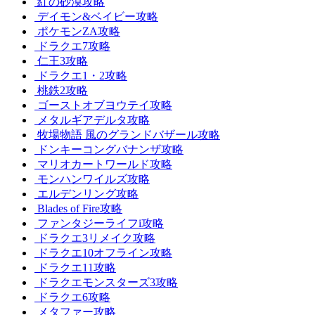
紅の砂漠攻略
デイモン&ベイビー攻略
ポケモンZA攻略
ドラクエ7攻略
仁王3攻略
ドラクエ1・2攻略
桃鉄2攻略
ゴーストオブヨウテイ攻略
メタルギアデルタ攻略
牧場物語 風のグランドバザール攻略
ドンキーコングバナンザ攻略
マリオカートワールド攻略
モンハンワイルズ攻略
エルデンリング攻略
Blades of Fire攻略
ファンタジーライフi攻略
ドラクエ3リメイク攻略
ドラクエ10オフライン攻略
ドラクエ11攻略
ドラクエモンスターズ3攻略
ドラクエ6攻略
メタファー攻略