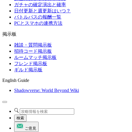
ガチャの確定演出と確率
日付更新と週更新はいつ？
バトルパスの報酬一覧
PCとスマホの連携方法
掲示板
雑談・質問掲示板
招待コード掲示板
ルームマッチ掲示板
フレンド掲示板
ギルド掲示板
English Guide
Shadowverse: World Beyond Wiki
検索
ご意見