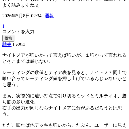
よく詰みますねぇ
2026年5月8日 02:34 |
通報
1
コメントを入力
投稿
馳夫
Lv294
ナイトメアが強いかって言えば強いが、１強かって言われる
とそこまでは感じない。
レーティングの数値とティア表を見ると、ナイトメア同士で
喰い合ってレーティング値を押し上げているんじゃないかと
も思う。
まぁ、実際的に速い打点で削り切るミッドとミルティオ、勝
ち筋の多い進化。
右手の出力が同じならナイトメアに分があるだろうとは思
う。
ただ、回れば他デッキも強いから、たぶん、ユーザーに見え