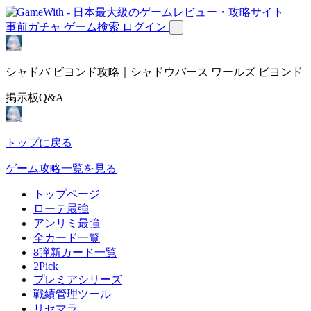
事前ガチャ
ゲーム検索
ログイン
シャドバ ビヨンド攻略｜シャドウバース ワールズ ビヨンド
掲示板Q&A
トップに戻る
ゲーム攻略一覧を見る
トップページ
ローテ最強
アンリミ最強
全カード一覧
8弾新カード一覧
2Pick
プレミアシリーズ
戦績管理ツール
リセマラ