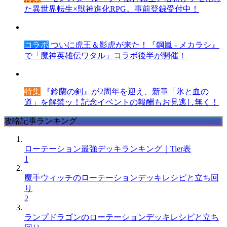
た異世界転生×獣神進化RPG。事前登録受付中！
コラボ
ついに虎王＆影虎が来た！『鋼嵐 - メカラシ』
で「魔神英雄伝ワタル」コラボ後半が開催！
特集
『鈴蘭の剣』が2周年を迎え、新章「氷と血の
道」を解禁ッ！記念イベントの報酬もお見逃し無く！
攻略記事ランキング
ローテーション最強デッキランキング｜Tier表
1
魔手ウィッチのローテーションデッキレシピと立ち回
り
2
ランプドラゴンのローテーションデッキレシピと立ち