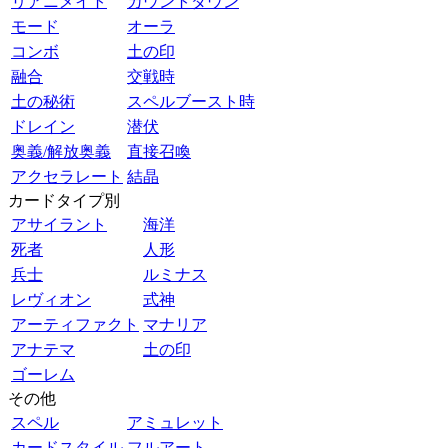
リアニメイト
カウントダウン
モード
オーラ
コンボ
土の印
融合
交戦時
土の秘術
スペルブースト時
ドレイン
潜伏
奥義/解放奥義
直接召喚
アクセラレート
結晶
カードタイプ別
アサイラント
海洋
死者
人形
兵士
ルミナス
レヴィオン
式神
アーティファクト
マナリア
アナテマ
土の印
ゴーレム
その他
スペル
アミュレット
カードスタイル
フルアート