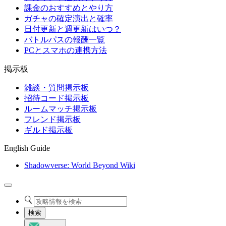
課金のおすすめとやり方
ガチャの確定演出と確率
日付更新と週更新はいつ？
バトルパスの報酬一覧
PCとスマホの連携方法
掲示板
雑談・質問掲示板
招待コード掲示板
ルームマッチ掲示板
フレンド掲示板
ギルド掲示板
English Guide
Shadowverse: World Beyond Wiki
検索