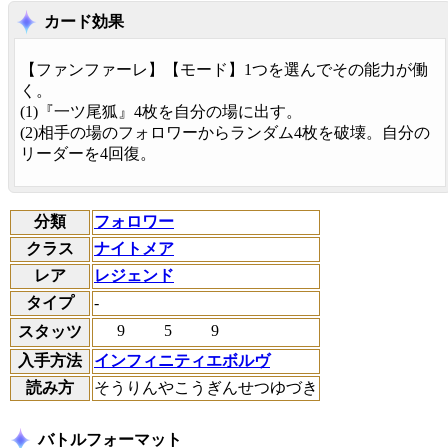
カード効果
【
ファンファーレ
】【
モード
】1つを選んでその能力が働
く。
(1)『一ツ尾狐』4枚を自分の場に出す。
(2)相手の場のフォロワーからランダム4枚を破壊。自分の
リーダーを4回復。
分類
フォロワー
クラス
ナイトメア
レア
レジェンド
タイプ
-
9
5
9
スタッツ
入手方法
インフィニティエボルヴ
読み方
そうりんやこうぎんせつゆづき
バトルフォーマット