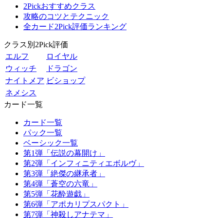
2Pickおすすめクラス
攻略のコツとテクニック
全カード2Pick評価ランキング
クラス別2Pick評価
エルフ
ロイヤル
ウィッチ
ドラゴン
ナイトメア
ビショップ
ネメシス
カード一覧
カード一覧
パック一覧
ベーシック一覧
第1弾「伝説の幕開け」
第2弾「インフィニティエボルヴ」
第3弾「絶傑の継承者」
第4弾「蒼空の六竜」
第5弾「花酔遊戯」
第6弾「アポカリプスパクト」
第7弾「神殺しアナテマ」