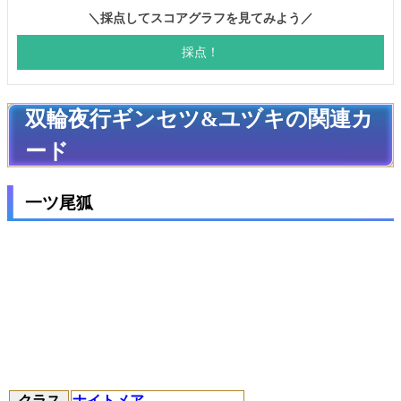
双輪夜行ギンセツ&ユヅキの関連カ
ード
一ツ尾狐
クラス
ナイトメア