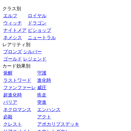
クラス別
エルフ
ロイヤル
ウィッチ
ドラゴン
ナイトメア
ビショップ
ネメシス
ニュートラル
レアリティ別
ブロンズ
シルバー
ゴールド
レジェンド
カード効果別
覚醒
守護
ラストワード
進化時
ファンファーレ
威圧
超進化時
疾走
バリア
突進
ネクロマンス
エンハンス
必殺
アクト
クレスト
アポカリプスデッキ