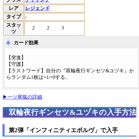
レア
レジェンド
タイプ
-
スタッ
2
2
3
ツ
カード効果
【
突進
】
【
守護
】
【
ラストワード
】自分の『双輪夜行ギンセツ&ユヅキ』か
らランダム1枚は+1/+0する。
▶一ツ尾狐の詳細
双輪夜行ギンセツ&ユヅキの入手方法
第2弾「インフィニティエボルヴ」で入手