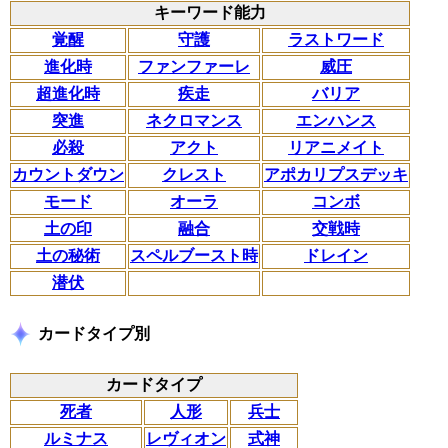
キーワード能力
覚醒
守護
ラストワード
進化時
ファンファーレ
威圧
超進化時
疾走
バリア
突進
ネクロマンス
エンハンス
必殺
アクト
リアニメイト
カウントダウン
クレスト
アポカリプスデッキ
モード
オーラ
コンボ
土の印
融合
交戦時
土の秘術
スペルブースト時
ドレイン
潜伏
カードタイプ別
カードタイプ
死者
人形
兵士
ルミナス
レヴィオン
式神