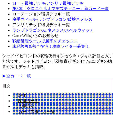
ローテ最強デッキ
/
アンリミ最強デッキ
第8弾「クロニクルオブデスティニー」新カード一覧
ローテーション環境デッキ一覧
魔手ウィッチ
/
ランプドラゴン
/
破壊ネメシス
アンリミテッド環境デッキ一覧
ランプドラゴン
/
AFネメシス
/
スペルウィッチ
GameWithからのお知らせ
戦績管理ツールで勝率をチェック！
未経験可&完全在宅！攻略ライター募集！
シャドバ ビヨンドの双輪夜行ギンセツ&ユヅキの評価と入手
方法です。シャドバビヨンド双輪夜行ギンセツ&ユヅキの効
果や採用デッキも掲載。
▶全カード一覧
目次
評価
関連カード
入手方法
カードスタイル一覧