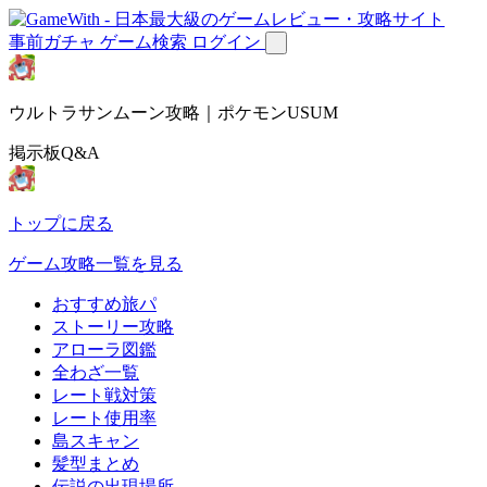
事前ガチャ
ゲーム検索
ログイン
ウルトラサンムーン攻略｜ポケモンUSUM
掲示板Q&A
トップに戻る
ゲーム攻略一覧を見る
おすすめ旅パ
ストーリー攻略
アローラ図鑑
全わざ一覧
レート戦対策
レート使用率
島スキャン
髪型まとめ
伝説の出現場所