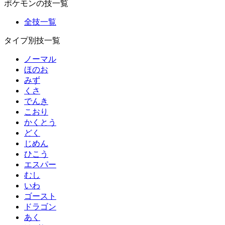
ポケモンの技一覧
全技一覧
タイプ別技一覧
ノーマル
ほのお
みず
くさ
でんき
こおり
かくとう
どく
じめん
ひこう
エスパー
むし
いわ
ゴースト
ドラゴン
あく