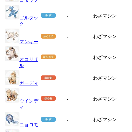
コダック
-
わざマシン
ゴルダッ
ク
わざマシン
-
マンキー
-
わざマシン
オコリザ
ル
わざマシン
-
ガーディ
-
わざマシン
ウインデ
ィ
わざマシン
-
ニョロモ