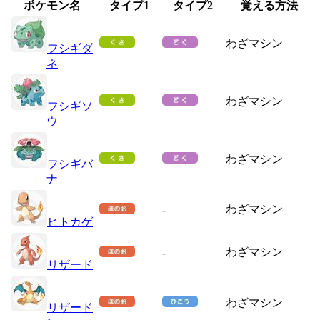
ポケモン名
タイプ1
タイプ2
覚える方法
わざマシン
フシギダ
ネ
わざマシン
フシギソ
ウ
わざマシン
フシギバ
ナ
わざマシン
-
ヒトカゲ
わざマシン
-
リザード
わざマシン
リザード