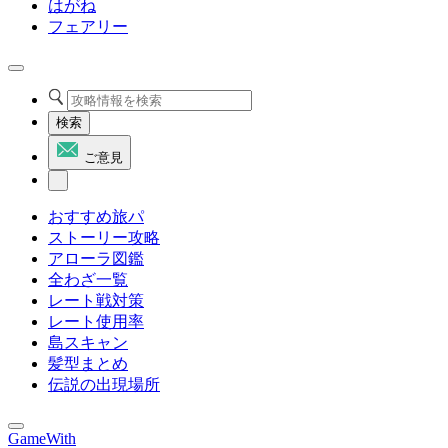
はがね
フェアリー
検索
ご意見
おすすめ旅パ
ストーリー攻略
アローラ図鑑
全わざ一覧
レート戦対策
レート使用率
島スキャン
髪型まとめ
伝説の出現場所
GameWith