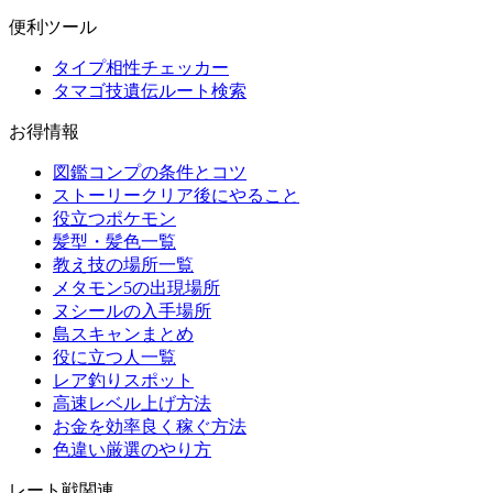
便利ツール
タイプ相性チェッカー
タマゴ技遺伝ルート検索
お得情報
図鑑コンプの条件とコツ
ストーリークリア後にやること
役立つポケモン
髪型・髪色一覧
教え技の場所一覧
メタモン5の出現場所
ヌシールの入手場所
島スキャンまとめ
役に立つ人一覧
レア釣りスポット
高速レベル上げ方法
お金を効率良く稼ぐ方法
色違い厳選のやり方
レート戦関連