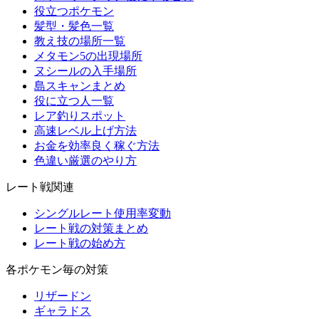
役立つポケモン
髪型・髪色一覧
教え技の場所一覧
メタモン5の出現場所
ヌシールの入手場所
島スキャンまとめ
役に立つ人一覧
レア釣りスポット
高速レベル上げ方法
お金を効率良く稼ぐ方法
色違い厳選のやり方
レート戦関連
シングルレート使用率変動
レート戦の対策まとめ
レート戦の始め方
各ポケモン毎の対策
リザードン
ギャラドス