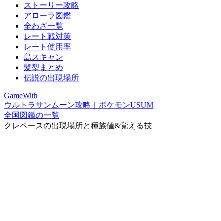
ストーリー攻略
アローラ図鑑
全わざ一覧
レート戦対策
レート使用率
島スキャン
髪型まとめ
伝説の出現場所
GameWith
ウルトラサンムーン攻略｜ポケモンUSUM
全国図鑑の一覧
クレベースの出現場所と種族値&覚える技