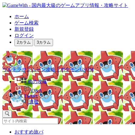
ホーム
ゲーム検索
新規登録
ログイン
2カラム
3カラム
ウルトラサンムーン攻略｜ポケモンUSUM
他の攻略
Q&A
Twitter
速報
おすすめ旅パ