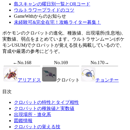
島スキャンの曜日別一覧とQRコード
ウルトラワープライドのコツ
GameWithからのお知らせ
未経験可&完全在宅！攻略ライター募集！
ポケモンのクロバットの進化、種族値、出現場所(生息地)、
実数値、弱点をまとめています。ウルトラサンムーン(ポケ
モンUSUM)でクロバットが覚える技も掲載しているので、
育成や厳選の参考にどうぞ。
←No.168
No.169
No.170→
アリアドス
クロバット
チョンチー
目次
クロバットの特性とタイプ相性
クロバットの種族値と実数値
出現場所・進化系
図鑑情報
クロバットの覚える技