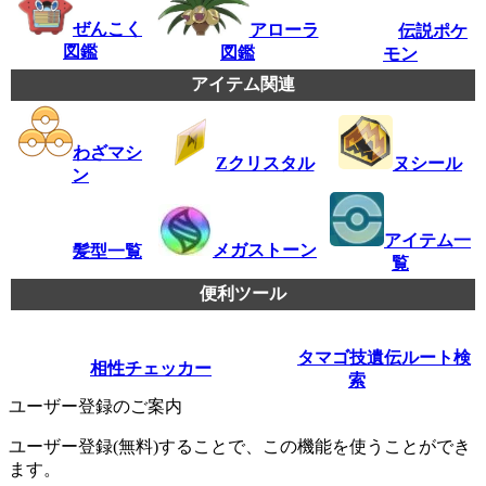
ぜんこく
アローラ
伝説ポケ
図鑑
図鑑
モン
アイテム関連
わざマシ
ヌシール
Zクリスタル
ン
アイテム一
メガストーン
髪型一覧
覧
便利ツール
タマゴ技遺伝ルート検
相性チェッカー
索
ユーザー登録のご案内
ユーザー登録(無料)することで、この機能を使うことができ
ます。