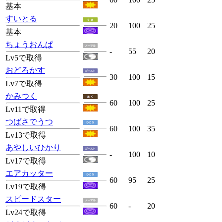
基本
すいとる
20
100
25
基本
ちょうおんぱ
-
55
20
Lv5で取得
おどろかす
30
100
15
Lv7で取得
かみつく
60
100
25
Lv11で取得
つばさでうつ
60
100
35
Lv13で取得
あやしいひかり
-
100
10
Lv17で取得
エアカッター
60
95
25
Lv19で取得
スピードスター
60
-
20
Lv24で取得