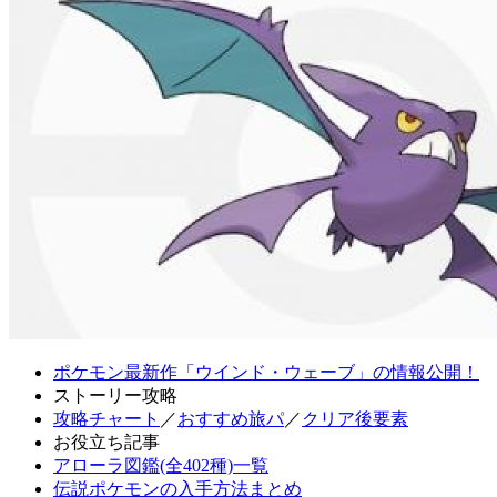
ポケモン最新作「ウインド・ウェーブ」の情報公開！
ストーリー攻略
攻略チャート
／
おすすめ旅パ
／
クリア後要素
お役立ち記事
アローラ図鑑(全402種)一覧
伝説ポケモンの入手方法まとめ