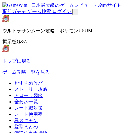
事前ガチャ
ゲーム検索
ログイン
ウルトラサンムーン攻略｜ポケモンUSUM
掲示板Q&A
トップに戻る
ゲーム攻略一覧を見る
おすすめ旅パ
ストーリー攻略
アローラ図鑑
全わざ一覧
レート戦対策
レート使用率
島スキャン
髪型まとめ
伝説の出現場所