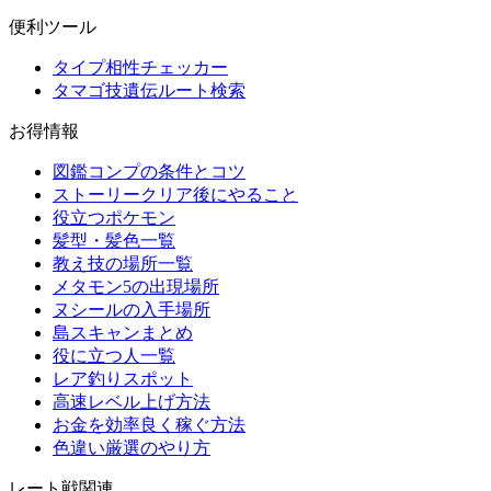
便利ツール
タイプ相性チェッカー
タマゴ技遺伝ルート検索
お得情報
図鑑コンプの条件とコツ
ストーリークリア後にやること
役立つポケモン
髪型・髪色一覧
教え技の場所一覧
メタモン5の出現場所
ヌシールの入手場所
島スキャンまとめ
役に立つ人一覧
レア釣りスポット
高速レベル上げ方法
お金を効率良く稼ぐ方法
色違い厳選のやり方
レート戦関連