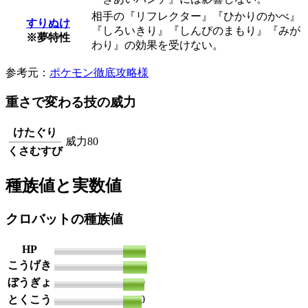
相手の『リフレクター』『ひかりのかべ』
すりぬけ
『しろいきり』『しんぴのまもり』『みが
※夢特性
わり』の効果を受けない。
参考元：
ポケモン徹底攻略様
重さで変わる技の威力
けたぐり
威力80
くさむすび
種族値と実数値
クロバットの種族値
HP
85
こうげき
90
ぼうぎょ
80
とくこう
70