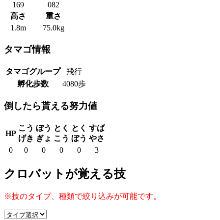
169
082
高さ
重さ
1.8m
75.0kg
タマゴ情報
タマゴグループ
飛行
孵化歩数
4080歩
倒したら貰える努力値
こう
ぼう
とく
とく
すば
HP
げき
ぎょ
こう
ぼう
やさ
0
0
0
0
0
3
クロバットが覚える技
※技のタイプ、種類で絞り込みが可能です。