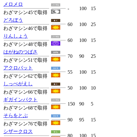
メロメロ
-
100
15
わざマシン45で取得
どろぼう
60
100
25
わざマシン46で取得
りんしょう
60
100
15
わざマシン48で取得
はがねのつばさ
70
90
25
わざマシン51で取得
アクロバット
55
100
15
わざマシン62で取得
しっぺがえし
50
100
10
わざマシン66で取得
ギガインパクト
150
90
5
わざマシン68で取得
そらをとぶ
90
95
15
わざマシン76で取得
シザークロス
80
100
15