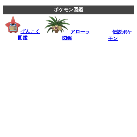
ポケモン図鑑
ぜんこく
アローラ
伝説ポケ
図鑑
図鑑
モン