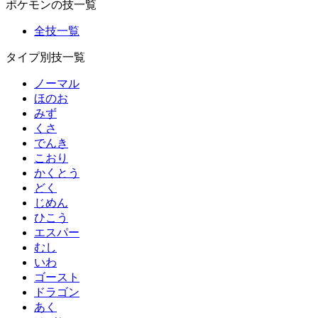
ポケモンの技一覧
全技一覧
タイプ別技一覧
ノーマル
ほのお
みず
くさ
でんき
こおり
かくとう
どく
じめん
ひこう
エスパー
むし
いわ
ゴースト
ドラゴン
あく