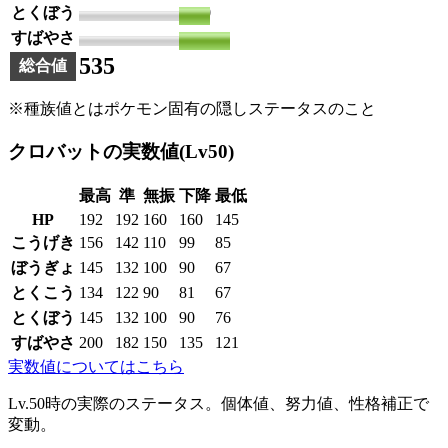
とくぼう
80
すばやさ
130
535
総合値
※種族値とはポケモン固有の隠しステータスのこと
クロバットの実数値(Lv50)
最高
準
無振
下降
最低
HP
192
192
160
160
145
こうげき
156
142
110
99
85
ぼうぎょ
145
132
100
90
67
とくこう
134
122
90
81
67
とくぼう
145
132
100
90
76
すばやさ
200
182
150
135
121
実数値についてはこちら
Lv.50時の実際のステータス。個体値、努力値、性格補正で
変動。