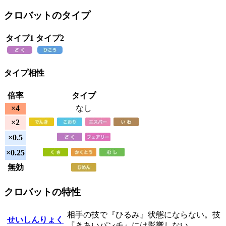
クロバットのタイプ
タイプ1
タイプ2
タイプ相性
倍率
タイプ
×4
なし
×2
×0.5
×0.25
無効
クロバットの特性
相手の技で『ひるみ』状態にならない。技
せいしんりょく
『きあいパンチ』には影響しない。