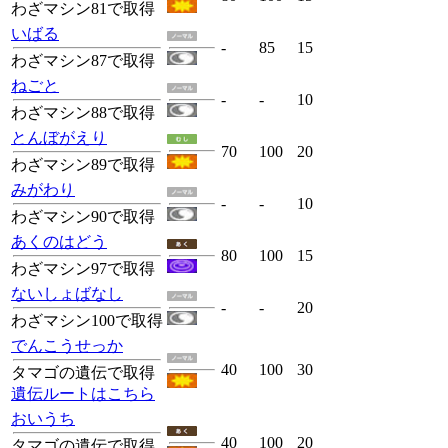
わざマシン81で取得
いばる
-
85
15
わざマシン87で取得
ねごと
-
-
10
わざマシン88で取得
とんぼがえり
70
100
20
わざマシン89で取得
みがわり
-
-
10
わざマシン90で取得
あくのはどう
80
100
15
わざマシン97で取得
ないしょばなし
-
-
20
わざマシン100で取得
でんこうせっか
40
100
30
タマゴの遺伝で取得
遺伝ルートはこちら
おいうち
40
100
20
タマゴの遺伝で取得