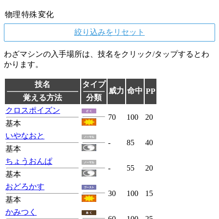
物理
特殊
変化
絞り込みをリセット
わざマシンの入手場所は、技名をクリック/タップするとわ
かります。
技名
タイプ
威力
命中
PP
覚える方法
分類
クロスポイズン
70
100
20
基本
いやなおと
-
85
40
基本
ちょうおんぱ
-
55
20
基本
おどろかす
30
100
15
基本
かみつく
60
100
25