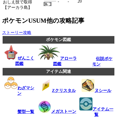
-
-
20
おしえ技で取得
【アーカラ島】
ポケモンUSUM他の攻略記事
ストーリー攻略
ポケモン図鑑
ぜんこく
アローラ
伝説ポケ
図鑑
図鑑
モン
アイテム関連
わざマシ
ヌシール
Zクリスタル
ン
アイテム一
メガストーン
髪型一覧
覧