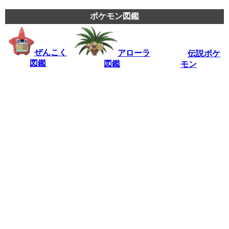
ポケモン図鑑
ぜんこく
アローラ
伝説ポケ
図鑑
図鑑
モン