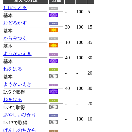
しぼりとる
-
100
5
基本
おどろかす
30
100
15
基本
からみつく
10
100
35
基本
ようかいえき
40
100
30
基本
ねをはる
-
-
20
基本
ようかいえき
40
100
30
Lv5で取得
ねをはる
-
-
20
Lv9で取得
あやしいひかり
-
100
10
Lv13で取得
げんしのちから