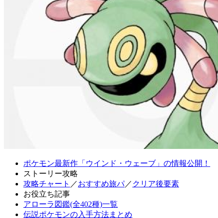
ポケモン最新作「ウインド・ウェーブ」の情報公開！
ストーリー攻略
攻略チャート
／
おすすめ旅パ
／
クリア後要素
お役立ち記事
アローラ図鑑(全402種)一覧
伝説ポケモンの入手方法まとめ