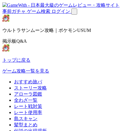
事前ガチャ
ゲーム検索
ログイン
ウルトラサンムーン攻略｜ポケモンUSUM
掲示板Q&A
トップに戻る
ゲーム攻略一覧を見る
おすすめ旅パ
ストーリー攻略
アローラ図鑑
全わざ一覧
レート戦対策
レート使用率
島スキャン
髪型まとめ
伝説の出現場所