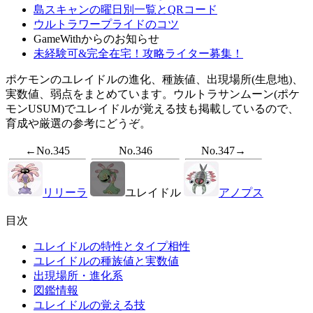
島スキャンの曜日別一覧とQRコード
ウルトラワープライドのコツ
GameWithからのお知らせ
未経験可&完全在宅！攻略ライター募集！
ポケモンのユレイドルの進化、種族値、出現場所(生息地)、
実数値、弱点をまとめています。ウルトラサンムーン(ポケ
モンUSUM)でユレイドルが覚える技も掲載しているので、
育成や厳選の参考にどうぞ。
←No.345
No.346
No.347→
リリーラ
ユレイドル
アノプス
目次
ユレイドルの特性とタイプ相性
ユレイドルの種族値と実数値
出現場所・進化系
図鑑情報
ユレイドルの覚える技