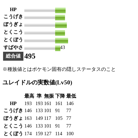
HP
86
こうげき
81
ぼうぎょ
97
とくこう
81
とくぼう
107
すばやさ
43
495
総合値
※種族値とはポケモン固有の隠しステータスのこと
ユレイドルの実数値(Lv50)
最高
準
無振
下降
最低
HP
193
193
161
161
146
こうげき
146
133
101
91
77
ぼうぎょ
163
149
117
105
77
とくこう
146
133
101
91
77
とくぼう
174
159
127
114
100