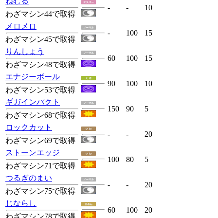
ねむる
-
-
10
わざマシン44で取得
メロメロ
-
100
15
わざマシン45で取得
りんしょう
60
100
15
わざマシン48で取得
エナジーボール
90
100
10
わざマシン53で取得
ギガインパクト
150
90
5
わざマシン68で取得
ロックカット
-
-
20
わざマシン69で取得
ストーンエッジ
100
80
5
わざマシン71で取得
つるぎのまい
-
-
20
わざマシン75で取得
じならし
60
100
20
わざマシン78で取得