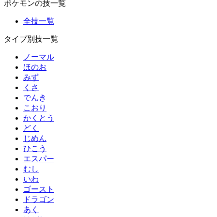
ポケモンの技一覧
全技一覧
タイプ別技一覧
ノーマル
ほのお
みず
くさ
でんき
こおり
かくとう
どく
じめん
ひこう
エスパー
むし
いわ
ゴースト
ドラゴン
あく