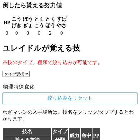
倒したら貰える努力値
こう
ぼう
とく
とく
すば
HP
げき
ぎょ
こう
ぼう
やさ
0
0
0
0
2
0
ユレイドルが覚える技
※技のタイプ、種類で絞り込みが可能です。
物理
特殊
変化
絞り込みをリセット
わざマシンの入手場所は、技名をクリック/タップするとわ
かります。
技名
タイプ
威力
命中
PP
覚える方法
分類