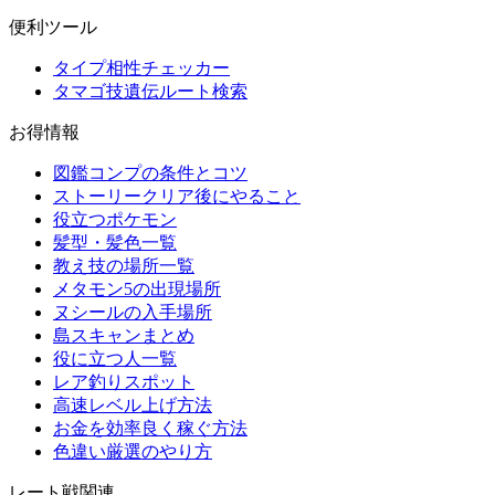
便利ツール
タイプ相性チェッカー
タマゴ技遺伝ルート検索
お得情報
図鑑コンプの条件とコツ
ストーリークリア後にやること
役立つポケモン
髪型・髪色一覧
教え技の場所一覧
メタモン5の出現場所
ヌシールの入手場所
島スキャンまとめ
役に立つ人一覧
レア釣りスポット
高速レベル上げ方法
お金を効率良く稼ぐ方法
色違い厳選のやり方
レート戦関連