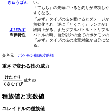
きゅうばん
い。
『てもち』の先頭にいると釣りが成功しや
すくなる。
『みず』タイプの技を受けるとダメージが
無効化され、逆に『とくこう』ランクが1
よびみず
段階上がる。またダブルバトル・トリプル
※夢特性
バトルの時、自分以外の全てのポケモンの
『みず』タイプの技の攻撃対象が自分にな
る。
参考元：
ポケモン徹底攻略様
重さで変わる技の威力
けたぐり
威力80
くさむすび
種族値と実数値
ユレイドルの種族値