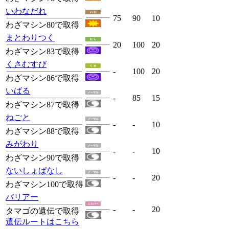
いわなだれ
75
90
10
わざマシン80で取得
まとわりつく
20
100
20
わざマシン83で取得
くさむすび
-
100
20
わざマシン86で取得
いばる
-
85
15
わざマシン87で取得
ねごと
-
-
10
わざマシン88で取得
みがわり
-
-
10
わざマシン90で取得
ないしょばなし
-
-
20
わざマシン100で取得
バリアー
-
-
20
タマゴの遺伝で取得
遺伝ルートはこちら