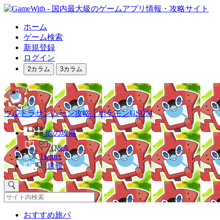
ホーム
ゲーム検索
新規登録
ログイン
2カラム
3カラム
ウルトラサンムーン攻略｜ポケモンUSUM
他の攻略
Q&A
Twitter
速報
おすすめ旅パ