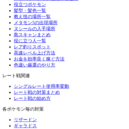
役立つポケモン
髪型・髪色一覧
教え技の場所一覧
メタモン5の出現場所
ヌシールの入手場所
島スキャンまとめ
役に立つ人一覧
レア釣りスポット
高速レベル上げ方法
お金を効率良く稼ぐ方法
色違い厳選のやり方
レート戦関連
シングルレート使用率変動
レート戦の対策まとめ
レート戦の始め方
各ポケモン毎の対策
リザードン
ギャラドス