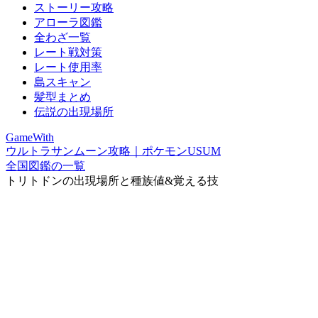
ストーリー攻略
アローラ図鑑
全わざ一覧
レート戦対策
レート使用率
島スキャン
髪型まとめ
伝説の出現場所
GameWith
ウルトラサンムーン攻略｜ポケモンUSUM
全国図鑑の一覧
トリトドンの出現場所と種族値&覚える技