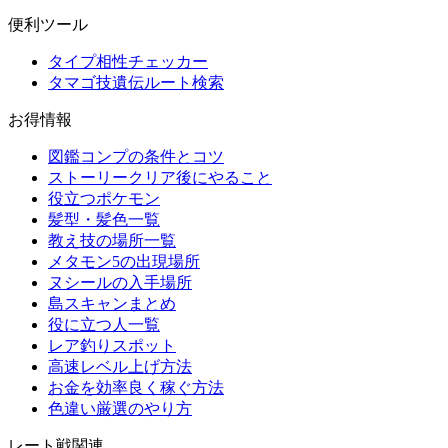
便利ツール
タイプ相性チェッカー
タマゴ技遺伝ルート検索
お得情報
図鑑コンプの条件とコツ
ストーリークリア後にやること
役立つポケモン
髪型・髪色一覧
教え技の場所一覧
メタモン5の出現場所
ヌシールの入手場所
島スキャンまとめ
役に立つ人一覧
レア釣りスポット
高速レベル上げ方法
お金を効率良く稼ぐ方法
色違い厳選のやり方
レート戦関連