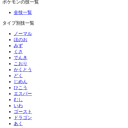
ポケモンの技一覧
全技一覧
タイプ別技一覧
ノーマル
ほのお
みず
くさ
でんき
こおり
かくとう
どく
じめん
ひこう
エスパー
むし
いわ
ゴースト
ドラゴン
あく