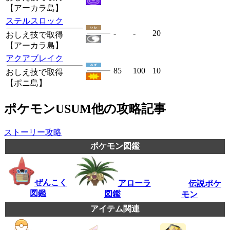
【アーカラ島】
ステルスロック
-
-
20
おしえ技で取得
【アーカラ島】
アクアブレイク
85
100
10
おしえ技で取得
【ポニ島】
ポケモンUSUM他の攻略記事
ストーリー攻略
ポケモン図鑑
ぜんこく
アローラ
伝説ポケ
図鑑
図鑑
モン
アイテム関連