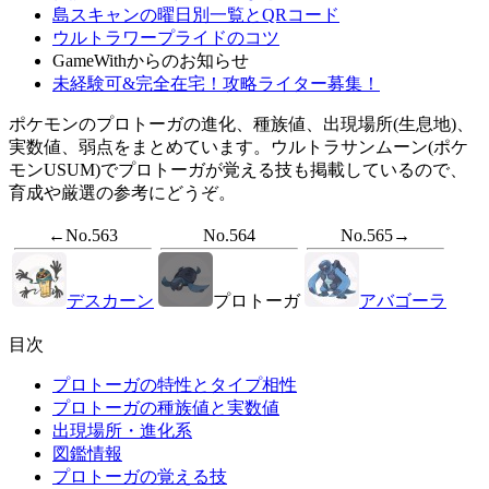
島スキャンの曜日別一覧とQRコード
ウルトラワープライドのコツ
GameWithからのお知らせ
未経験可&完全在宅！攻略ライター募集！
ポケモンのプロトーガの進化、種族値、出現場所(生息地)、
実数値、弱点をまとめています。ウルトラサンムーン(ポケ
モンUSUM)でプロトーガが覚える技も掲載しているので、
育成や厳選の参考にどうぞ。
←No.563
No.564
No.565→
デスカーン
プロトーガ
アバゴーラ
目次
プロトーガの特性とタイプ相性
プロトーガの種族値と実数値
出現場所・進化系
図鑑情報
プロトーガの覚える技