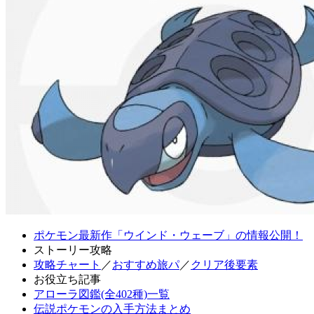
ポケモン最新作「ウインド・ウェーブ」の情報公開！
ストーリー攻略
攻略チャート
／
おすすめ旅パ
／
クリア後要素
お役立ち記事
アローラ図鑑(全402種)一覧
伝説ポケモンの入手方法まとめ