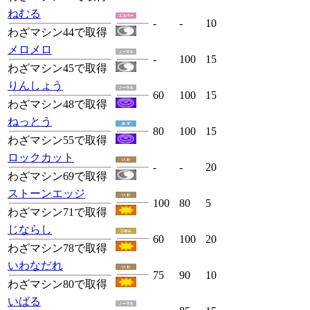
ねむる
-
-
10
わざマシン44で取得
メロメロ
-
100
15
わざマシン45で取得
りんしょう
60
100
15
わざマシン48で取得
ねっとう
80
100
15
わざマシン55で取得
ロックカット
-
-
20
わざマシン69で取得
ストーンエッジ
100
80
5
わざマシン71で取得
じならし
60
100
20
わざマシン78で取得
いわなだれ
75
90
10
わざマシン80で取得
いばる