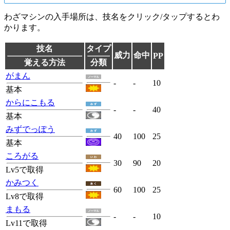
わざマシンの入手場所は、技名をクリック/タップするとわ
かります。
技名
タイプ
威力
命中
PP
覚える方法
分類
がまん
-
-
10
基本
からにこもる
-
-
40
基本
みずでっぽう
40
100
25
基本
ころがる
30
90
20
Lv5で取得
かみつく
60
100
25
Lv8で取得
まもる
-
-
10
Lv11で取得