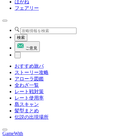
はがね
フェアリー
検索
ご意見
おすすめ旅パ
ストーリー攻略
アローラ図鑑
全わざ一覧
レート戦対策
レート使用率
島スキャン
髪型まとめ
伝説の出現場所
GameWith