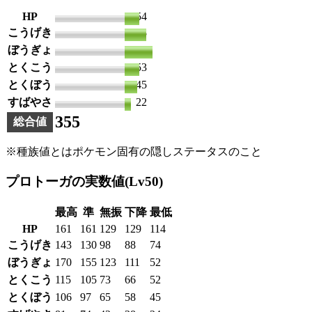
HP
54
こうげき
78
ぼうぎょ
103
とくこう
53
とくぼう
45
すばやさ
22
355
総合値
※種族値とはポケモン固有の隠しステータスのこと
プロトーガの実数値(Lv50)
最高
準
無振
下降
最低
HP
161
161
129
129
114
こうげき
143
130
98
88
74
ぼうぎょ
170
155
123
111
52
とくこう
115
105
73
66
52
とくぼう
106
97
65
58
45