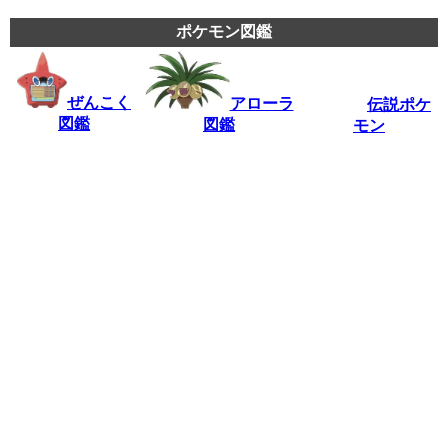
ポケモン図鑑
ぜんこく
アローラ
伝説ポケ
図鑑
図鑑
モン