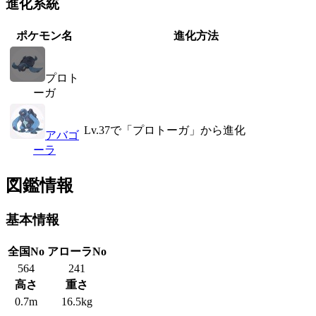
進化系統
ポケモン名
進化方法
プロト
ーガ
Lv.37で「プロトーガ」から進化
アバゴ
ーラ
図鑑情報
基本情報
全国No
アローラNo
564
241
高さ
重さ
0.7m
16.5kg