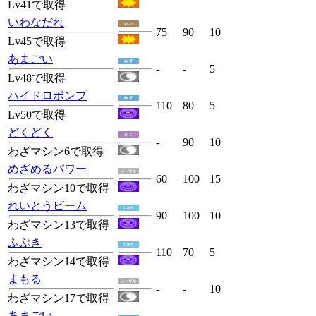
Lv41で取得
いわなだれ
75
90
10
Lv45で取得
あまごい
-
-
5
Lv48で取得
ハイドロポンプ
110
80
5
Lv50で取得
どくどく
-
90
10
わざマシン6で取得
めざめるパワー
60
100
15
わざマシン10で取得
れいとうビーム
90
100
10
わざマシン13で取得
ふぶき
110
70
5
わざマシン14で取得
まもる
-
-
10
わざマシン17で取得
あまごい