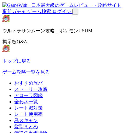
事前ガチャ
ゲーム検索
ログイン
ウルトラサンムーン攻略｜ポケモンUSUM
掲示板Q&A
トップに戻る
ゲーム攻略一覧を見る
おすすめ旅パ
ストーリー攻略
アローラ図鑑
全わざ一覧
レート戦対策
レート使用率
島スキャン
髪型まとめ
伝説の出現場所