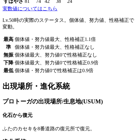
すばやさ
81
74
42
38
24
実数値についてはこちら
Lv.50時の実際のステータス。個体値、努力値、性格補正で
変動。
最高
個体値・努力値最大、性格補正1.1倍
準
個体値・努力値最大、性格補正なし
無振
個体値最大、努力値0で性格補正なし
下降
個体値最大、努力値0で性格補正0.9倍
最低
個体値・努力値0で性格補正は0.9倍
出現場所・進化系統
プロトーガの出現場所/生息地(USUM)
化石から復元
ふたのカセキを8番道路の復元所で復元。