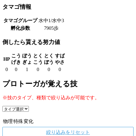
タマゴ情報
タマゴグループ
水中1/水中3
孵化歩数
7905歩
倒したら貰える努力値
こう
ぼう
とく
とく
すば
HP
げき
ぎょ
こう
ぼう
やさ
0
0
1
0
0
0
プロトーガが覚える技
※技のタイプ、種類で絞り込みが可能です。
物理
特殊
変化
絞り込みをリセット