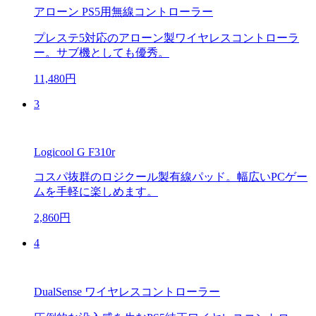
アローン PS5用無線コントローラー
プレステ5対応のアローン製ワイヤレスコントローラ
ー。サブ機としても優秀。
11,480円
3
Logicool G F310r
コスパ抜群のロジクール製有線パッド。幅広いPCゲー
ムを手軽に楽しめます。
2,860円
4
DualSense ワイヤレスコントローラー