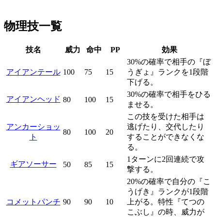
物理技一覧
技名
威力
命中
PP
効果
30%の確率で相手の『ぼ
アイアンテール
100
75
15
うぎょ』ランクを1段階
下げる。
30%の確率で相手をひる
アイアンヘッド
80
100
15
ませる。
この技を受けた相手は
アンカーショッ
逃げたり、交代したり
80
100
20
ト
することができなくな
る。
1ターンに2回連続で攻
ギアソーサー
50
85
15
撃する。
20%の確率で自分の『こ
うげき』ランクが1段階
コメットパンチ
90
90
10
上がる。特性『てつの
こぶし』の時、威力が