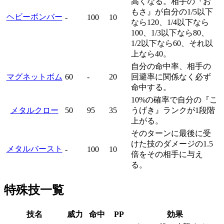
高くなる。相手の『お
もさ』が自分の1/5以下
ヘビーボンバー
-
100
10
なら120、1/4以下なら
100、1/3以下なら80、
1/2以下なら60、それ以
上なら40。
自分の命中率、相手の
マグネットボム
60
-
20
回避率に関係なく必ず
命中する。
10%の確率で自分の『こ
メタルクロー
50
95
35
うげき』ランクが1段階
上がる。
そのターンに最後に受
けた技のダメージの1.5
メタルバースト
-
100
10
倍をその相手に与え
る。
特殊技一覧
技名
威力
命中
PP
効果