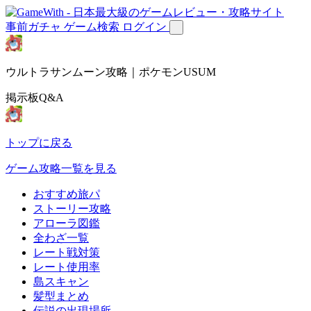
事前ガチャ
ゲーム検索
ログイン
ウルトラサンムーン攻略｜ポケモンUSUM
掲示板Q&A
トップに戻る
ゲーム攻略一覧を見る
おすすめ旅パ
ストーリー攻略
アローラ図鑑
全わざ一覧
レート戦対策
レート使用率
島スキャン
髪型まとめ
伝説の出現場所