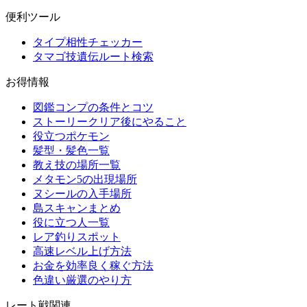
便利ツール
タイプ相性チェッカー
タマゴ技遺伝ルート検索
お得情報
図鑑コンプの条件とコツ
ストーリークリア後にやること
役立つポケモン
髪型・髪色一覧
教え技の場所一覧
メタモン5の出現場所
ヌシールの入手場所
島スキャンまとめ
役に立つ人一覧
レア釣りスポット
高速レベル上げ方法
お金を効率良く稼ぐ方法
色違い厳選のやり方
レート戦関連