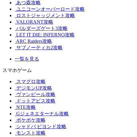
あつ森攻略
ユニコーンオーバーロード攻略
ロストジャッジメント攻略
VALORANT攻略
バルダーズゲート3攻略
LET IT DIE: INFERNO攻略
ARC Raiders攻略
サブノーティカ2攻略
一覧を見る
スマホゲーム
スマグロ攻略
デジモンUP攻略
ヴァンピール攻略
ドットアビス攻略
NTE攻略
Gジェネエターナル攻略
ポケポケ攻略
シャドバ ビヨンド攻略
モンスト攻略