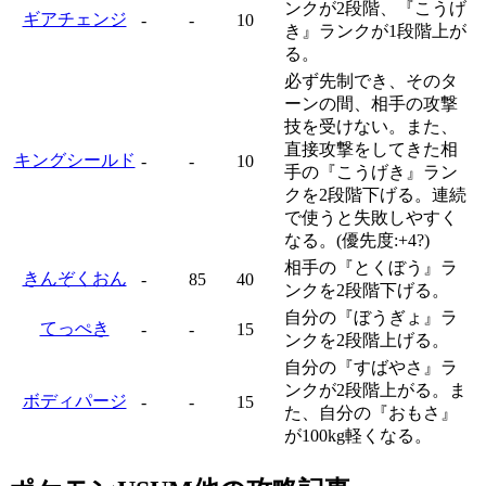
ンクが2段階、『こうげ
ギアチェンジ
-
-
10
き』ランクが1段階上が
る。
必ず先制でき、そのタ
ーンの間、相手の攻撃
技を受けない。また、
直接攻撃をしてきた相
キングシールド
-
-
10
手の『こうげき』ラン
クを2段階下げる。連続
で使うと失敗しやすく
なる。(優先度:+4?)
相手の『とくぼう』ラ
きんぞくおん
-
85
40
ンクを2段階下げる。
自分の『ぼうぎょ』ラ
てっぺき
-
-
15
ンクを2段階上げる。
自分の『すばやさ』ラ
ンクが2段階上がる。ま
ボディパージ
-
-
15
た、自分の『おもさ』
が100kg軽くなる。