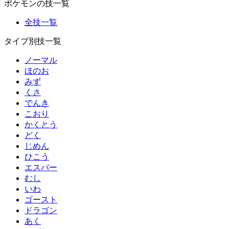
ポケモンの技一覧
全技一覧
タイプ別技一覧
ノーマル
ほのお
みず
くさ
でんき
こおり
かくとう
どく
じめん
ひこう
エスパー
むし
いわ
ゴースト
ドラゴン
あく