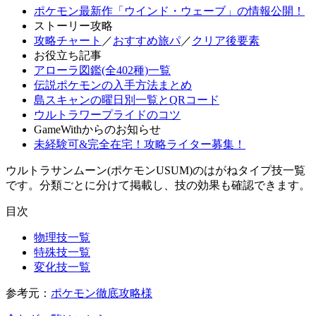
ポケモン最新作「ウインド・ウェーブ」の情報公開！
ストーリー攻略
攻略チャート
／
おすすめ旅パ
／
クリア後要素
お役立ち記事
アローラ図鑑(全402種)一覧
伝説ポケモンの入手方法まとめ
島スキャンの曜日別一覧とQRコード
ウルトラワープライドのコツ
GameWithからのお知らせ
未経験可&完全在宅！攻略ライター募集！
ウルトラサンムーン(ポケモンUSUM)のはがねタイプ技一覧
です。分類ごとに分けて掲載し、技の効果も確認できます。
目次
物理技一覧
特殊技一覧
変化技一覧
参考元：
ポケモン徹底攻略様