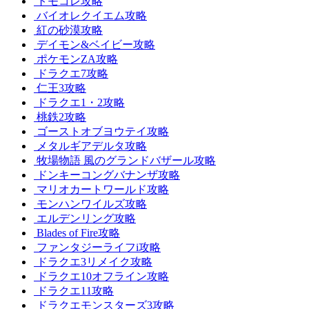
トモコレ攻略
バイオレクイエム攻略
紅の砂漠攻略
デイモン&ベイビー攻略
ポケモンZA攻略
ドラクエ7攻略
仁王3攻略
ドラクエ1・2攻略
桃鉄2攻略
ゴーストオブヨウテイ攻略
メタルギアデルタ攻略
牧場物語 風のグランドバザール攻略
ドンキーコングバナンザ攻略
マリオカートワールド攻略
モンハンワイルズ攻略
エルデンリング攻略
Blades of Fire攻略
ファンタジーライフi攻略
ドラクエ3リメイク攻略
ドラクエ10オフライン攻略
ドラクエ11攻略
ドラクエモンスターズ3攻略