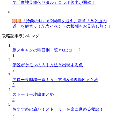
で「魔神英雄伝ワタル」コラボ後半が開催！
特集
『鈴蘭の剣』が2周年を迎え、新章「氷と血の
道」を解禁ッ！記念イベントの報酬もお見逃し無く！
攻略記事ランキング
島スキャンの曜日別一覧とQRコード
1
伝説ポケモンの入手方法と出現する色
2
アローラ図鑑一覧！入手方法&出現場所まとめ
3
ストーリー攻略まとめ
4
おすすめの旅パ！ストーリーを楽に進める秘訣！
5