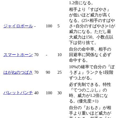
1.2倍になる。
相手より『すばやさ』
が低いほど威力が高く
なる。(25×相手のすばや
ジャイロボール
-
100
5
さ÷自分のすばやさ)+1が
威力になる。ただし最
大威力は150。小数点以
下は切り捨て。
自分の命中率、相手の
スマートホーン
70
-
10
回避率に関係なく必ず
命中する。
10%の確率で自分の『ぼ
はがねのつばさ
70
90
25
うぎょ』ランクを1段階
ずつ上がる。
必ず先制できる。特性
『てつのこぶし』の
バレットパンチ
40
100
30
時、威力が1.2倍にな
る。(優先度:+1)
自分の『おもさ』が相
手より重いほど威力が