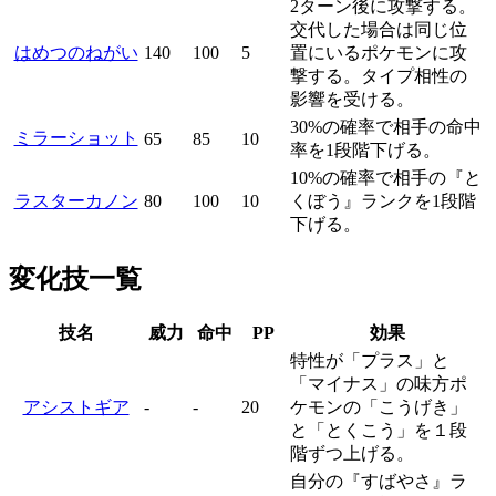
2ターン後に攻撃する。
交代した場合は同じ位
はめつのねがい
140
100
5
置にいるポケモンに攻
撃する。タイプ相性の
影響を受ける。
30%の確率で相手の命中
ミラーショット
65
85
10
率を1段階下げる。
10%の確率で相手の『と
ラスターカノン
80
100
10
くぼう』ランクを1段階
下げる。
変化技一覧
技名
威力
命中
PP
効果
特性が「プラス」と
「マイナス」の味方ポ
アシストギア
-
-
20
ケモンの「こうげき」
と「とくこう」を１段
階ずつ上げる。
自分の『すばやさ』ラ