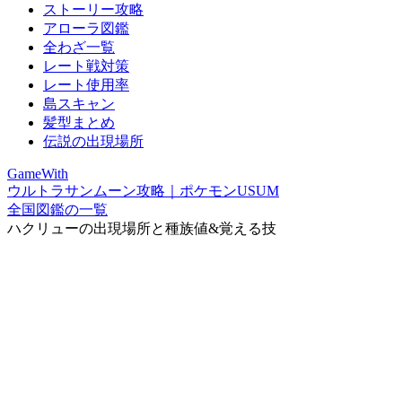
ストーリー攻略
アローラ図鑑
全わざ一覧
レート戦対策
レート使用率
島スキャン
髪型まとめ
伝説の出現場所
GameWith
ウルトラサンムーン攻略｜ポケモンUSUM
全国図鑑の一覧
ハクリューの出現場所と種族値&覚える技