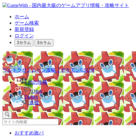
ホーム
ゲーム検索
新規登録
ログイン
2カラム
3カラム
ウルトラサンムーン攻略｜ポケモンUSUM
他の攻略
Q&A
Twitter
速報
おすすめ旅パ