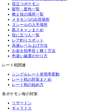
役立つポケモン
髪型・髪色一覧
教え技の場所一覧
メタモン5の出現場所
ヌシールの入手場所
島スキャンまとめ
役に立つ人一覧
レア釣りスポット
高速レベル上げ方法
お金を効率良く稼ぐ方法
色違い厳選のやり方
レート戦関連
シングルレート使用率変動
レート戦の対策まとめ
レート戦の始め方
各ポケモン毎の対策
リザードン
ギャラドス