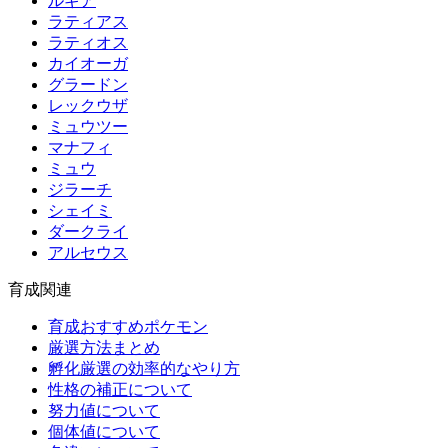
ルギア
ラティアス
ラティオス
カイオーガ
グラードン
レックウザ
ミュウツー
マナフィ
ミュウ
ジラーチ
シェイミ
ダークライ
アルセウス
育成関連
育成おすすめポケモン
厳選方法まとめ
孵化厳選の効率的なやり方
性格の補正について
努力値について
個体値について