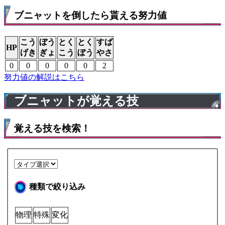
ブニャットを倒したら貰える努力値
こう
ぼう
とく
とく
すば
HP
げき
ぎょ
こう
ぼう
やさ
0
0
0
0
0
2
努力値の解説はこちら
ブニャットが覚える技
覚える技を検索！
種類で絞り込み
物理
特殊
変化