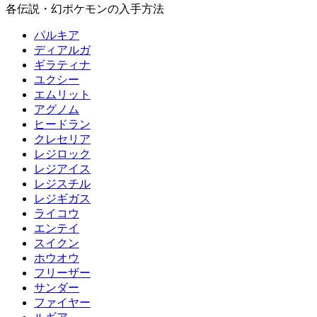
各伝説・幻ポケモンの入手方法
パルキア
ディアルガ
ギラティナ
ユクシー
エムリット
アグノム
ヒードラン
クレセリア
レジロック
レジアイス
レジスチル
レジギガス
ライコウ
エンテイ
スイクン
ホウオウ
フリーザー
サンダー
ファイヤー