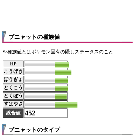
ブニャットの種族値
※種族値とはポケモン固有の隠しステータスのこと
HP
71
こうげき
82
ぼうぎょ
64
とくこう
64
とくぼう
59
すばやさ
112
452
総合値
ブニャットのタイプ