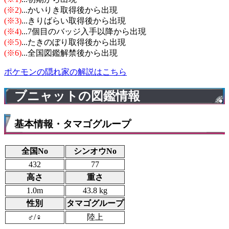
(※2)
...かいりき取得後から出現
(※3)
...きりばらい取得後から出現
(※4)
...7個目のバッジ入手以降から出現
(※5)
...たきのぼり取得後から出現
(※6)
...全国図鑑解禁後から出現
ポケモンの隠れ家の解説はこちら
ブニャットの図鑑情報
基本情報・タマゴグループ
全国No
シンオウNo
432
77
高さ
重さ
1.0m
43.8 kg
性別
タマゴグループ
♂/♀
陸上