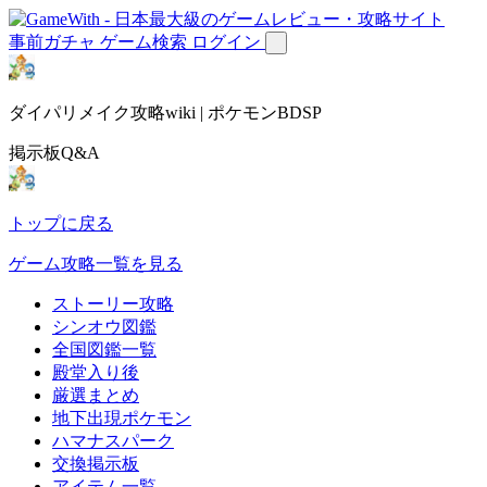
事前ガチャ
ゲーム検索
ログイン
ダイパリメイク攻略wiki | ポケモンBDSP
掲示板Q&A
トップに戻る
ゲーム攻略一覧を見る
ストーリー攻略
シンオウ図鑑
全国図鑑一覧
殿堂入り後
厳選まとめ
地下出現ポケモン
ハマナスパーク
交換掲示板
アイテム一覧