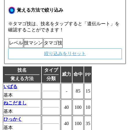
覚える方法で絞り込み
※タマゴ技は、技名をタップすると「遺伝ルート」を
確認することができます！
レベル
技マシン
タマゴ技
絞り込みをリセット
技名
タイプ
威力
命中
PP
覚える方法
分類
いばる
-
85
15
基本
ねこだまし
40
100
10
基本
ひっかく
40
100
35
基本