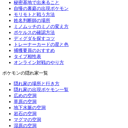
秘密基地で出来ること
自慢の裏庭の出現ポケモン
モリモトと戦う方法
姓名判断師の場所
ミノムッチのミノの変え方
ポケルスの確認方法
ディグダを探すコツ
トレーナーカードの星と色
捕獲要員のおすすめ
タイプ相性表
オンライン対戦のやり方
ポケモンの隠れ家一覧
隠れ家の場所と行き方
隠れ家の出現ポケモン一覧
広めの空洞
草原の空洞
地下水脈の空洞
岩石の空洞
マグマの空洞
湿原の空洞