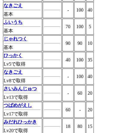
なきごえ
-
100
40
基本
ふいうち
70
100
5
基本
じゃれつく
90
90
10
基本
ひっかく
40
100
35
Lv5で取得
なきごえ
-
100
40
Lv8で取得
さいみんじゅつ
-
60
20
Lv13で取得
つばめがえし
60
-
20
Lv17で取得
みだれひっかき
18
80
15
Lv20で取得