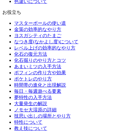
色違いについて
お役立ち
マスターボールの使い道
金策の効率的なやり方
ヨスガシティのたまご
なつき度(なかよし度)について
レベル上げの効率的なやり方
化石の復元方法
化石掘りのやり方とコツ
あまいミツの入手方法
ポフィンの作り方や効果
ポケトレのやり方
時間帯の進化と出現解説
毎日・毎週遊べる要素
夢特性の入手方法
大量発生の解説
ノモセ大湿原の詳細
技思い出しの場所とやり方
特性について
教え技について