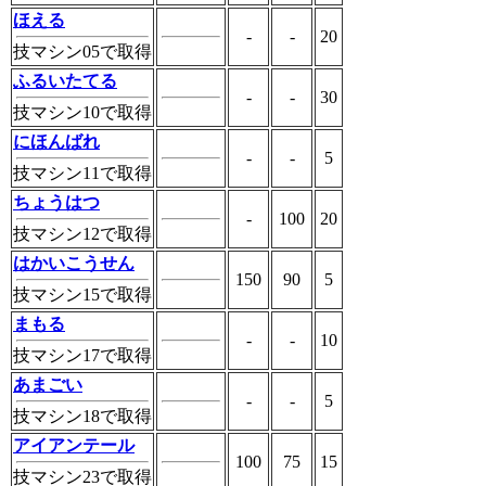
ほえる
-
-
20
技マシン05で取得
ふるいたてる
-
-
30
技マシン10で取得
にほんばれ
-
-
5
技マシン11で取得
ちょうはつ
-
100
20
技マシン12で取得
はかいこうせん
150
90
5
技マシン15で取得
まもる
-
-
10
技マシン17で取得
あまごい
-
-
5
技マシン18で取得
アイアンテール
100
75
15
技マシン23で取得