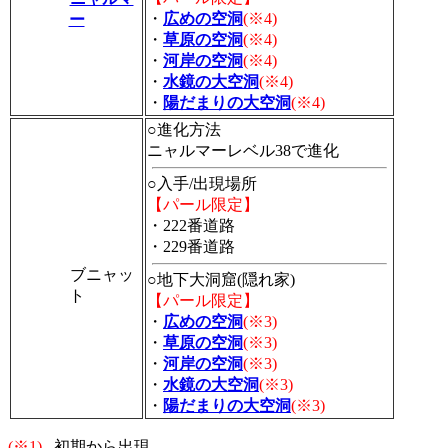
・
広めの空洞
(※4)
ー
・
草原の空洞
(※4)
・
河岸の空洞
(※4)
・
水鏡の大空洞
(※4)
・
陽だまりの大空洞
(※4)
○進化方法
ニャルマーレベル38で進化
○入手/出現場所
【パール限定】
・222番道路
・229番道路
ブニャッ
○地下大洞窟(隠れ家)
ト
【パール限定】
・
広めの空洞
(※3)
・
草原の空洞
(※3)
・
河岸の空洞
(※3)
・
水鏡の大空洞
(※3)
・
陽だまりの大空洞
(※3)
(※1)
...初期から出現