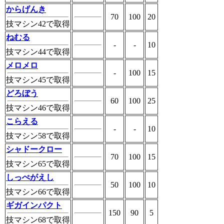
からげんき
70
100
20
技マシン42で取得
ねむる
-
-
10
技マシン44で取得
メロメロ
-
100
15
技マシン45で取得
どろぼう
60
100
25
技マシン46で取得
こらえる
-
-
10
技マシン58で取得
シャドークロー
70
100
15
技マシン65で取得
しっぺがえし
50
100
10
技マシン66で取得
ギガインパクト
150
90
5
技マシン68で取得