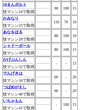
10まんボルト
90
100
15
技マシン24で取得
かみなり
110
70
10
技マシン25で取得
あなをほる
80
100
10
技マシン28で取得
シャドーボール
80
100
15
技マシン30で取得
かげぶんしん
-
-
15
技マシン32で取得
でんげきは
60
-
20
技マシン34で取得
つばめがえし
60
-
20
技マシン40で取得
いちゃもん
-
100
15
技マシン41で取得