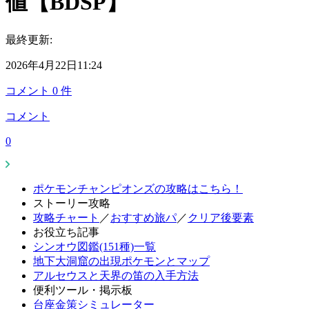
値【BDSP】
最終更新:
2026年4月22日11:24
コメント
0
件
コメント
0
ポケモンチャンピオンズの攻略はこちら！
ストーリー攻略
攻略チャート
／
おすすめ旅パ
／
クリア後要素
お役立ち記事
シンオウ図鑑(151種)一覧
地下大洞窟の出現ポケモンとマップ
アルセウスと天界の笛の入手方法
便利ツール・掲示板
台座金策シミュレーター