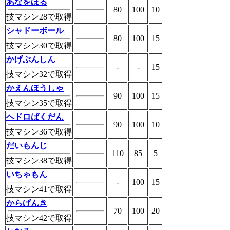
あなをほる
80
100
10
技マシン28で取得
シャドーボール
80
100
15
技マシン30で取得
かげぶんしん
-
-
15
技マシン32で取得
かえんほうしゃ
90
100
15
技マシン35で取得
ヘドロばくだん
90
100
10
技マシン36で取得
だいもんじ
110
85
5
技マシン38で取得
いちゃもん
-
100
15
技マシン41で取得
からげんき
70
100
20
技マシン42で取得