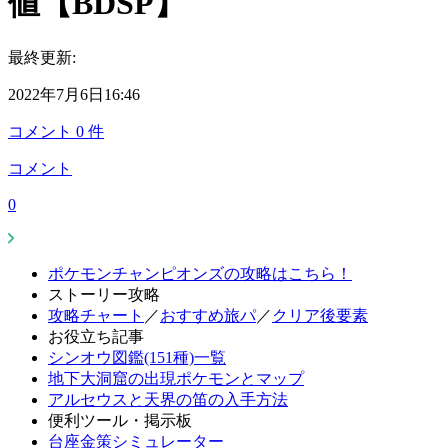
値【BDSP】
最終更新:
2022年7月6日16:46
コメント
0
件
コメント
0
ポケモンチャンピオンズの攻略はこちら！
ストーリー攻略
攻略チャート
／
おすすめ旅パ
／
クリア後要素
お役立ち記事
シンオウ図鑑(151種)一覧
地下大洞窟の出現ポケモンとマップ
アルセウスと天界の笛の入手方法
便利ツール・掲示板
台座金策シミュレーター