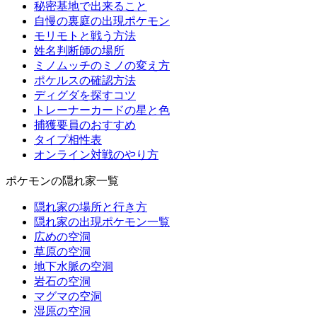
秘密基地で出来ること
自慢の裏庭の出現ポケモン
モリモトと戦う方法
姓名判断師の場所
ミノムッチのミノの変え方
ポケルスの確認方法
ディグダを探すコツ
トレーナーカードの星と色
捕獲要員のおすすめ
タイプ相性表
オンライン対戦のやり方
ポケモンの隠れ家一覧
隠れ家の場所と行き方
隠れ家の出現ポケモン一覧
広めの空洞
草原の空洞
地下水脈の空洞
岩石の空洞
マグマの空洞
湿原の空洞