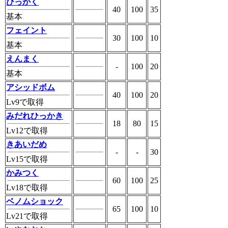
ひっかく
40
100
35
基本
フェイント
30
100
10
基本
えんまく
-
100
20
基本
アシッドボム
40
100
20
Lv9で取得
みだれひっかき
18
80
15
Lv12で取得
きあいだめ
-
-
30
Lv15で取得
かみつく
60
100
25
Lv18で取得
ベノムショック
65
100
10
Lv21で取得