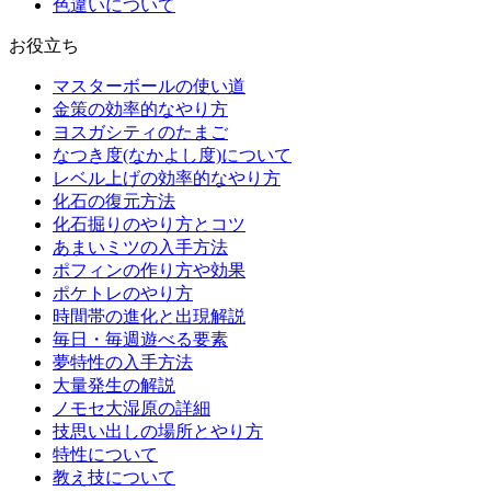
色違いについて
お役立ち
マスターボールの使い道
金策の効率的なやり方
ヨスガシティのたまご
なつき度(なかよし度)について
レベル上げの効率的なやり方
化石の復元方法
化石掘りのやり方とコツ
あまいミツの入手方法
ポフィンの作り方や効果
ポケトレのやり方
時間帯の進化と出現解説
毎日・毎週遊べる要素
夢特性の入手方法
大量発生の解説
ノモセ大湿原の詳細
技思い出しの場所とやり方
特性について
教え技について