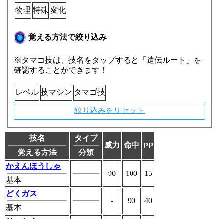
物理
特殊
変化
覚える方法で絞り込み
※タマゴ技は、技名をタップすると「遺伝ルート」を
確認することができます！
レベル
技マシン
タマゴ技
絞り込みをリセット
技名
タイプ
威力
命中
PP
覚える方法
分類
かえんほうしゃ
90
100
15
基本
どくガス
-
90
40
基本