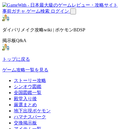
事前ガチャ
ゲーム検索
ログイン
ダイパリメイク攻略wiki | ポケモンBDSP
掲示板Q&A
トップに戻る
ゲーム攻略一覧を見る
ストーリー攻略
シンオウ図鑑
全国図鑑一覧
殿堂入り後
厳選まとめ
地下出現ポケモン
ハマナスパーク
交換掲示板
アイテム一覧