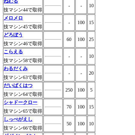
ねむる
-
-
10
技マシン44で取得
メロメロ
-
100
15
技マシン45で取得
どろぼう
60
100
25
技マシン46で取得
こらえる
-
-
10
技マシン58で取得
わるだくみ
-
-
20
技マシン63で取得
だいばくはつ
250
100
5
技マシン64で取得
シャドークロー
70
100
15
技マシン65で取得
しっぺがえし
50
100
10
技マシン66で取得