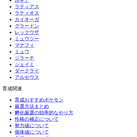
ルギア
ラティアス
ラティオス
カイオーガ
グラードン
レックウザ
ミュウツー
マナフィ
ミュウ
ジラーチ
シェイミ
ダークライ
アルセウス
育成関連
育成おすすめポケモン
厳選方法まとめ
孵化厳選の効率的なやり方
性格の補正について
努力値について
個体値について