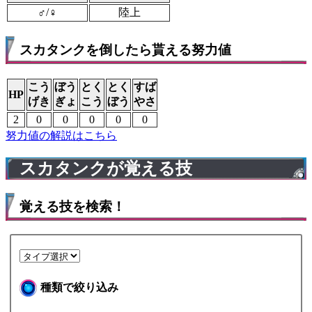
♂/♀
陸上
スカタンクを倒したら貰える努力値
こう
ぼう
とく
とく
すば
HP
げき
ぎょ
こう
ぼう
やさ
2
0
0
0
0
0
努力値の解説はこちら
スカタンクが覚える技
覚える技を検索！
種類で絞り込み