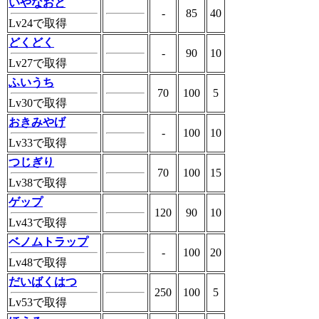
いやなおと
-
85
40
Lv24で取得
どくどく
-
90
10
Lv27で取得
ふいうち
70
100
5
Lv30で取得
おきみやげ
-
100
10
Lv33で取得
つじぎり
70
100
15
Lv38で取得
ゲップ
120
90
10
Lv43で取得
ベノムトラップ
-
100
20
Lv48で取得
だいばくはつ
250
100
5
Lv53で取得