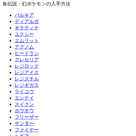
各伝説・幻ポケモンの入手方法
パルキア
ディアルガ
ギラティナ
ユクシー
エムリット
アグノム
ヒードラン
クレセリア
レジロック
レジアイス
レジスチル
レジギガス
ライコウ
エンテイ
スイクン
ホウオウ
フリーザー
サンダー
ファイヤー