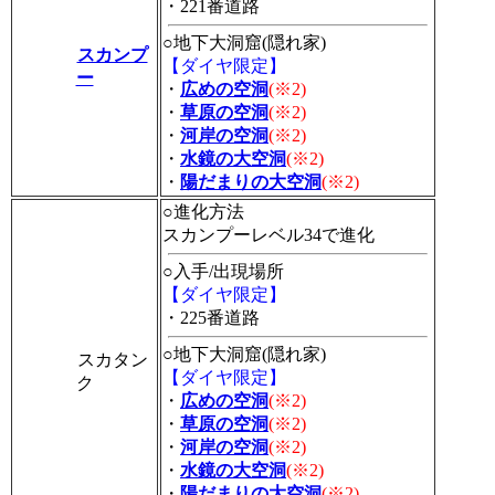
・221番道路
○地下大洞窟(隠れ家)
スカンプ
【ダイヤ限定】
ー
・
広めの空洞
(※2)
・
草原の空洞
(※2)
・
河岸の空洞
(※2)
・
水鏡の大空洞
(※2)
・
陽だまりの大空洞
(※2)
○進化方法
スカンプーレベル34で進化
○入手/出現場所
【ダイヤ限定】
・225番道路
○地下大洞窟(隠れ家)
スカタン
【ダイヤ限定】
ク
・
広めの空洞
(※2)
・
草原の空洞
(※2)
・
河岸の空洞
(※2)
・
水鏡の大空洞
(※2)
・
陽だまりの大空洞
(※2)