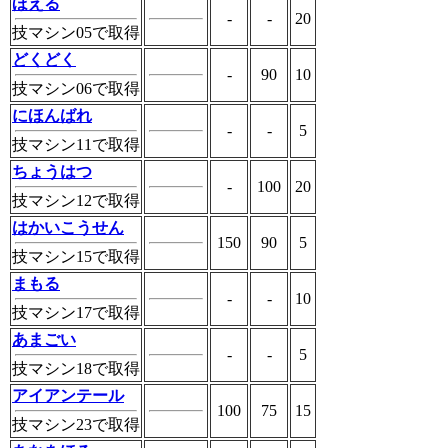
ほえる
-
-
20
技マシン05で取得
どくどく
-
90
10
技マシン06で取得
にほんばれ
-
-
5
技マシン11で取得
ちょうはつ
-
100
20
技マシン12で取得
はかいこうせん
150
90
5
技マシン15で取得
まもる
-
-
10
技マシン17で取得
あまごい
-
-
5
技マシン18で取得
アイアンテール
100
75
15
技マシン23で取得