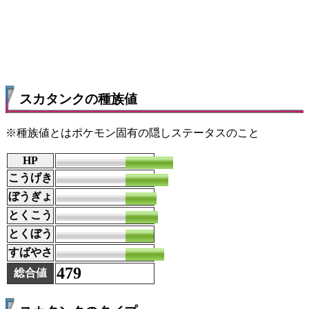
スカタンクの種族値
※種族値とはポケモン固有の隠しステータスのこと
HP
103
こうげき
93
ぼうぎょ
67
とくこう
71
とくぼう
61
すばやさ
84
479
総合値