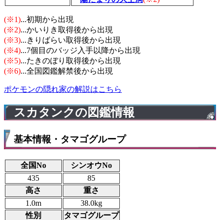
(※1)
...初期から出現
(※2)
...かいりき取得後から出現
(※3)
...きりばらい取得後から出現
(※4)
...7個目のバッジ入手以降から出現
(※5)
...たきのぼり取得後から出現
(※6)
...全国図鑑解禁後から出現
ポケモンの隠れ家の解説はこちら
スカタンクの図鑑情報
基本情報・タマゴグループ
全国No
シンオウNo
435
85
高さ
重さ
1.0m
38.0kg
性別
タマゴグループ