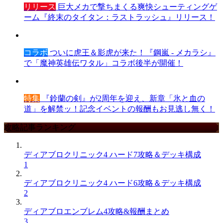
リリース
巨大メカで撃ちまくる爽快シューティングゲ
ーム『終末のタイタン：ラストラッシュ』リリース！
コラボ
ついに虎王＆影虎が来た！『鋼嵐 - メカラシ』
で「魔神英雄伝ワタル」コラボ後半が開催！
特集
『鈴蘭の剣』が2周年を迎え、新章「氷と血の
道」を解禁ッ！記念イベントの報酬もお見逃し無く！
攻略記事ランキング
ディアブロクリニック4 ハード7攻略＆デッキ構成
1
ディアブロクリニック4 ハード6攻略＆デッキ構成
2
ディアブロエンブレム4攻略&報酬まとめ
3