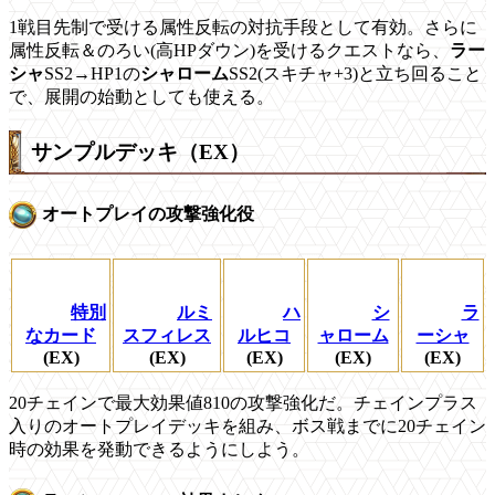
1戦目先制で受ける属性反転の対抗手段として有効。さらに
属性反転＆のろい(高HPダウン)を受けるクエストなら、
ラー
シャ
SS2→HP1の
シャローム
SS2(スキチャ+3)と立ち回ること
で、展開の始動としても使える。
サンプルデッキ（EX）
オートプレイの攻撃強化役
特別
ルミ
ハ
シ
ラ
なカード
スフィレス
ルヒコ
ャローム
ーシャ
(EX)
(EX)
(EX)
(EX)
(EX)
20チェインで最大効果値810の攻撃強化だ。チェインプラス
入りのオートプレイデッキを組み、ボス戦までに20チェイン
時の効果を発動できるようにしよう。