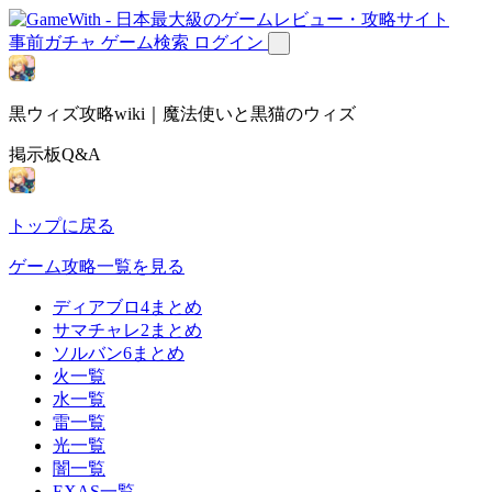
事前ガチャ
ゲーム検索
ログイン
黒ウィズ攻略wiki｜魔法使いと黒猫のウィズ
掲示板Q&A
トップに戻る
ゲーム攻略一覧を見る
ディアブロ4まとめ
サマチャレ2まとめ
ソルバン6まとめ
火一覧
水一覧
雷一覧
光一覧
闇一覧
EXAS一覧