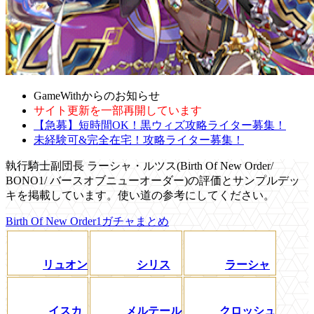
GameWithからのお知らせ
サイト更新を一部再開しています
【急募】短時間OK！黒ウィズ攻略ライター募集！
未経験可&完全在宅！攻略ライター募集！
執行騎士副団長 ラーシャ・ルツス(Birth Of New Order/
BONO1/ バースオブニューオーダー)の評価とサンプルデッ
キを掲載しています。使い道の参考にしてください。
Birth Of New Order1ガチャまとめ
リュオン
シリス
ラーシャ
イスカ
メルテール
クロッシュ