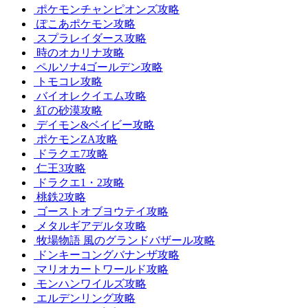
ポケモンチャンピオンズ攻略
ぽこあポケモン攻略
スプラレイダース攻略
時のオカリナ攻略
ペルソナ4ゴールデン攻略
トモコレ攻略
バイオレクイエム攻略
紅の砂漠攻略
デイモン&ベイビー攻略
ポケモンZA攻略
ドラクエ7攻略
仁王3攻略
ドラクエ1・2攻略
桃鉄2攻略
ゴーストオブヨウテイ攻略
メタルギアデルタ攻略
牧場物語 風のグランドバザール攻略
ドンキーコングバナンザ攻略
マリオカートワールド攻略
モンハンワイルズ攻略
エルデンリング攻略